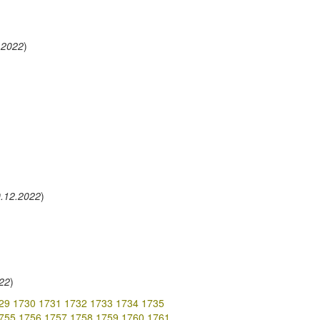
.2022
)
.12.2022
)
22
)
29
1730
1731
1732
1733
1734
1735
755
1756
1757
1758
1759
1760
1761