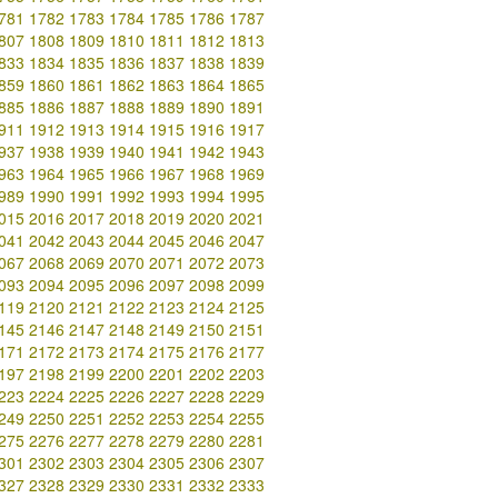
781
1782
1783
1784
1785
1786
1787
807
1808
1809
1810
1811
1812
1813
833
1834
1835
1836
1837
1838
1839
859
1860
1861
1862
1863
1864
1865
885
1886
1887
1888
1889
1890
1891
911
1912
1913
1914
1915
1916
1917
937
1938
1939
1940
1941
1942
1943
963
1964
1965
1966
1967
1968
1969
989
1990
1991
1992
1993
1994
1995
015
2016
2017
2018
2019
2020
2021
041
2042
2043
2044
2045
2046
2047
067
2068
2069
2070
2071
2072
2073
093
2094
2095
2096
2097
2098
2099
119
2120
2121
2122
2123
2124
2125
145
2146
2147
2148
2149
2150
2151
171
2172
2173
2174
2175
2176
2177
197
2198
2199
2200
2201
2202
2203
223
2224
2225
2226
2227
2228
2229
249
2250
2251
2252
2253
2254
2255
275
2276
2277
2278
2279
2280
2281
301
2302
2303
2304
2305
2306
2307
327
2328
2329
2330
2331
2332
2333