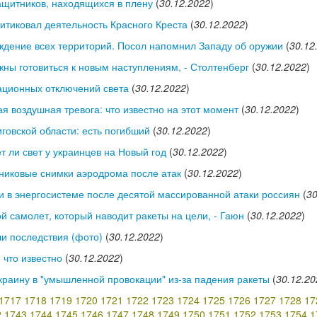
защитников, находящихся в плену
(
30.12.2022
)
ритиковал деятельность Красного Креста
(
30.12.2022
)
ождение всех территорий. Посол напомнил Западу об оружии
(
30.12
ны готовиться к новым наступлениям, - Столтенберг
(
30.12.2022
)
ационных отключений света
(
30.12.2022
)
 воздушная тревога: что известно на этот момент
(
30.12.2022
)
говской области: есть погибший
(
30.12.2022
)
т ли свет у украинцев на Новый год
(
30.12.2022
)
тниковые снимки аэродрома после атак
(
30.12.2022
)
ии в энергосистеме после десятой массированной атаки россиян
(
30
й самолет, который наводит ракеты на цели, - Гаюн
(
30.12.2022
)
ли последствия (фото)
(
30.12.2022
)
 что известно
(
30.12.2022
)
краину в "умышленной провокации" из-за падения ракеты
(
30.12.20
1717
1718
1719
1720
1721
1722
1723
1724
1725
1726
1727
1728
17
2
1743
1744
1745
1746
1747
1748
1749
1750
1751
1752
1753
1754
1