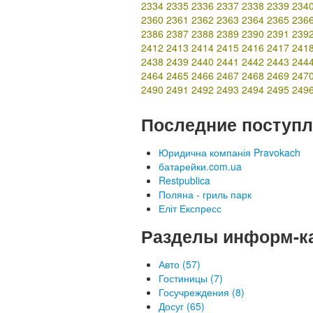
2334
2335
2336
2337
2338
2339
234
2360
2361
2362
2363
2364
2365
236
2386
2387
2388
2389
2390
2391
239
2412
2413
2414
2415
2416
2417
241
2438
2439
2440
2441
2442
2443
244
2464
2465
2466
2467
2468
2469
247
2490
2491
2492
2493
2494
2495
249
Последние поступл
Юридична компанія Pravokach
батарейки.com.ua
Restpublica
Поляна - гриль парк
Еліт Експресс
Разделы информ-к
Авто (57)
Гостиницы (7)
Госучреждения (8)
Досуг (65)