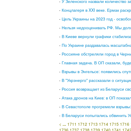
-
У Зеленского назвали количество 
-
Концлагеря в XXI веке. Ермак раск
-
Цель Украины на 2023 год - освоб
-
Нельзя недооценивать РФ. Мы долж
-
В Киеве вернули графики стабилиз
-
По Украине раздавалась масштабная
-
Россияне обстреляли город в Черни
-
Главная задача. В ОП сказали, буде
-
Взрывы в Энгельсе: появились спу
-
В "Укрэнерго" рассказали о ситуац
-
Россия возвращает из Беларуси сво
-
Атака дронов на Киев: в ОП показа
-
В Севастополе прогремели взрывы:
-
В Беларуси попытались обвинить У
<
...
1711
1712
1713
1714
1715
1716
1736
1737
1738
1739
1740
1741
174