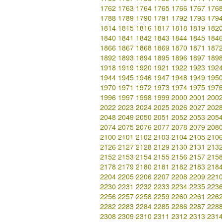
1762
1763
1764
1765
1766
1767
176
1788
1789
1790
1791
1792
1793
179
1814
1815
1816
1817
1818
1819
182
1840
1841
1842
1843
1844
1845
184
1866
1867
1868
1869
1870
1871
187
1892
1893
1894
1895
1896
1897
189
1918
1919
1920
1921
1922
1923
192
1944
1945
1946
1947
1948
1949
195
1970
1971
1972
1973
1974
1975
197
1996
1997
1998
1999
2000
2001
200
2022
2023
2024
2025
2026
2027
202
2048
2049
2050
2051
2052
2053
205
2074
2075
2076
2077
2078
2079
208
2100
2101
2102
2103
2104
2105
210
2126
2127
2128
2129
2130
2131
213
2152
2153
2154
2155
2156
2157
215
2178
2179
2180
2181
2182
2183
218
2204
2205
2206
2207
2208
2209
221
2230
2231
2232
2233
2234
2235
223
2256
2257
2258
2259
2260
2261
226
2282
2283
2284
2285
2286
2287
228
2308
2309
2310
2311
2312
2313
231