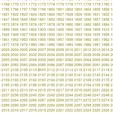
8
1769
1770
1771
1772
1773
1774
1775
1776
1777
1778
1779
1780
1
4
1795
1796
1797
1798
1799
1800
1801
1802
1803
1804
1805
1806
1
0
1821
1822
1823
1824
1825
1826
1827
1828
1829
1830
1831
1832
1
6
1847
1848
1849
1850
1851
1852
1853
1854
1855
1856
1857
1858
1
2
1873
1874
1875
1876
1877
1878
1879
1880
1881
1882
1883
1884
1
8
1899
1900
1901
1902
1903
1904
1905
1906
1907
1908
1909
1910
1
4
1925
1926
1927
1928
1929
1930
1931
1932
1933
1934
1935
1936
1
0
1951
1952
1953
1954
1955
1956
1957
1958
1959
1960
1961
1962
1
6
1977
1978
1979
1980
1981
1982
1983
1984
1985
1986
1987
1988
1
2
2003
2004
2005
2006
2007
2008
2009
2010
2011
2012
2013
2014
2
8
2029
2030
2031
2032
2033
2034
2035
2036
2037
2038
2039
2040
2
4
2055
2056
2057
2058
2059
2060
2061
2062
2063
2064
2065
2066
2
0
2081
2082
2083
2084
2085
2086
2087
2088
2089
2090
2091
2092
2
6
2107
2108
2109
2110
2111
2112
2113
2114
2115
2116
2117
2118
2
2
2133
2134
2135
2136
2137
2138
2139
2140
2141
2142
2143
2144
2
8
2159
2160
2161
2162
2163
2164
2165
2166
2167
2168
2169
2170
2
4
2185
2186
2187
2188
2189
2190
2191
2192
2193
2194
2195
2196
2
0
2211
2212
2213
2214
2215
2216
2217
2218
2219
2220
2221
2222
2
6
2237
2238
2239
2240
2241
2242
2243
2244
2245
2246
2247
2248
2
2
2263
2264
2265
2266
2267
2268
2269
2270
2271
2272
2273
2274
2
8
2289
2290
2291
2292
2293
2294
2295
2296
2297
2298
2299
2300
2
4
2315
2316
2317
2318
2319
2320
2321
2322
2323
2324
2325
2326
2