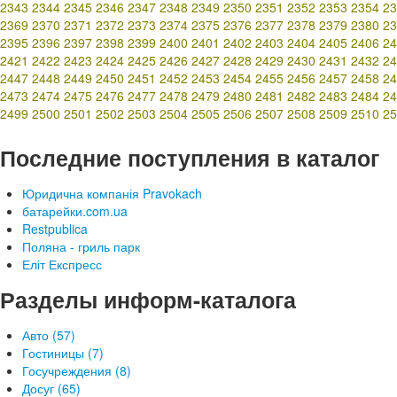
2343
2344
2345
2346
2347
2348
2349
2350
2351
2352
2353
2354
23
2369
2370
2371
2372
2373
2374
2375
2376
2377
2378
2379
2380
23
2395
2396
2397
2398
2399
2400
2401
2402
2403
2404
2405
2406
24
2421
2422
2423
2424
2425
2426
2427
2428
2429
2430
2431
2432
24
2447
2448
2449
2450
2451
2452
2453
2454
2455
2456
2457
2458
24
2473
2474
2475
2476
2477
2478
2479
2480
2481
2482
2483
2484
24
2499
2500
2501
2502
2503
2504
2505
2506
2507
2508
2509
2510
25
Последние поступления в каталог
Юридична компанія Pravokach
батарейки.com.ua
Restpublica
Поляна - гриль парк
Еліт Експресс
Разделы информ-каталога
Авто (57)
Гостиницы (7)
Госучреждения (8)
Досуг (65)