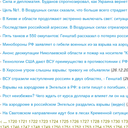
-
Сила и дипломатия. Буданов спрогнозировал, как Украина верне
-
Цель №1. В Воздушных силах сказали, что больше всего страдает 
-
В Киеве и области продолжают экстренно выключать свет: ситуац
-
Последствия российской агрессии. В Воздушных силах отреагиро
-
Пять танков и 550 оккупантов: Генштаб рассказал о потерях росси
-
Минобороны РФ заявляет о гибели военных из-за взрыва на аэро
-
Анонс деоккупации Николаевской области и пожар на носителе "К
-
Технологии США дают ВСУ преимущество в противостоянии с РФ, 
-
В Херсоне утром слышны взрывы: тревогу не объявляли
(
26.12.2
-
ВСУ отразили наступление россиян в двух областях, - Генштаб
(
2
-
Взрывы на аэродроме в Энгельсе в РФ: в сети пишут о погибших,
-
Рост неизбежен? Чего ждать от курса доллара и влияет ли он на 
-
На аэродроме в российском Энгельсе раздались взрывы (видео)
(
-
На Сватовском направлении идут бои в лесах Кременной ситуаци
<
...
1720
1721
1722
1723
1724
1725
1726
1727
1728
1729
1730
173
1745
1746
1747
1748
1749
1750
1751
1752
1753
1754
1755
1756
17