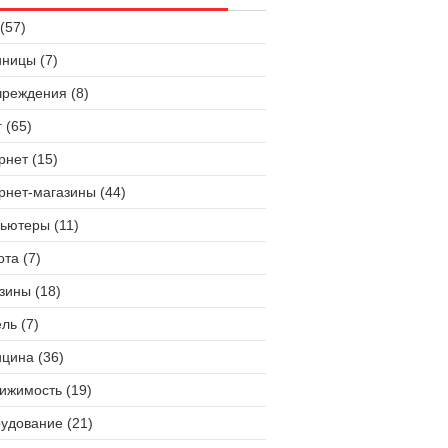
(57)
иницы (7)
чреждения (8)
 (65)
рнет (15)
рнет-магазины (44)
ьютеры (11)
ота (7)
зины (18)
ль (7)
цина (36)
ижимость (19)
удование (21)