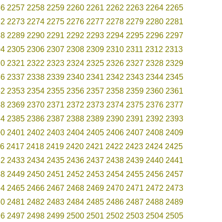
56
2257
2258
2259
2260
2261
2262
2263
2264
2265
72
2273
2274
2275
2276
2277
2278
2279
2280
2281
88
2289
2290
2291
2292
2293
2294
2295
2296
2297
04
2305
2306
2307
2308
2309
2310
2311
2312
2313
20
2321
2322
2323
2324
2325
2326
2327
2328
2329
36
2337
2338
2339
2340
2341
2342
2343
2344
2345
52
2353
2354
2355
2356
2357
2358
2359
2360
2361
68
2369
2370
2371
2372
2373
2374
2375
2376
2377
84
2385
2386
2387
2388
2389
2390
2391
2392
2393
00
2401
2402
2403
2404
2405
2406
2407
2408
2409
6
2417
2418
2419
2420
2421
2422
2423
2424
2425
32
2433
2434
2435
2436
2437
2438
2439
2440
2441
48
2449
2450
2451
2452
2453
2454
2455
2456
2457
64
2465
2466
2467
2468
2469
2470
2471
2472
2473
80
2481
2482
2483
2484
2485
2486
2487
2488
2489
96
2497
2498
2499
2500
2501
2502
2503
2504
2505