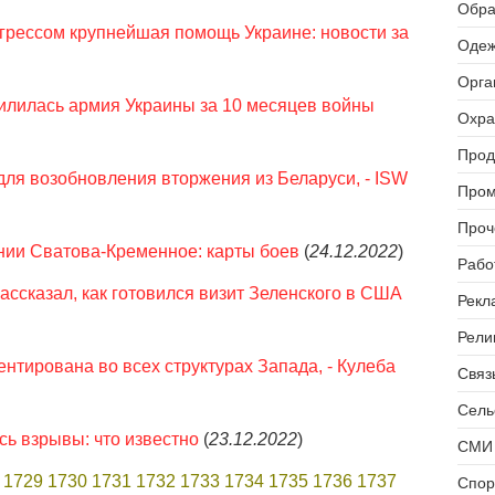
Обра
грессом крупнейшая помощь Украине: новости за
Одеж
Орга
илилась армия Украины за 10 месяцев войны
Охра
Прод
для возобновления вторжения из Беларуси, - ISW
Пром
Проч
нии Сватова-Кременное: карты боев
(
24.12.2022
)
Рабо
ассказал, как готовился визит Зеленского в США
Рекл
Рели
нтирована во всех структурах Запада, - Кулеба
Связь
Сель
ь взрывы: что известно
(
23.12.2022
)
СМИ 
1729
1730
1731
1732
1733
1734
1735
1736
1737
Спор