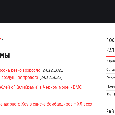
е
/
ПОС
КАТ
умы
Юрид
бата
рсона резко возросло
(
24.12.2022
)
 воздушная тревога
(
24.12.2022
)
Restp
Поля
аблей с "Калибрами" в Черном море, - ВМС
Еліт
гендарного Хоу в списке бомбардиров НХЛ всех
РА