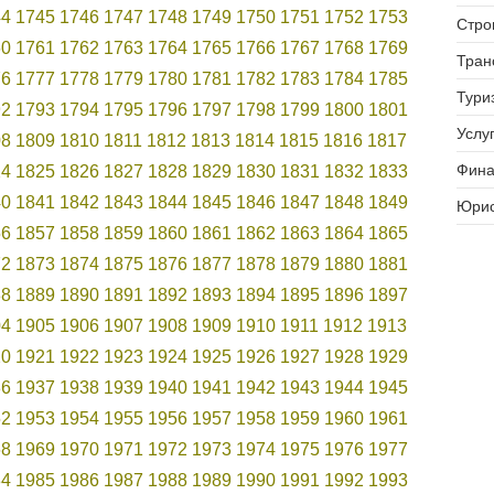
44
1745
1746
1747
1748
1749
1750
1751
1752
1753
Стро
60
1761
1762
1763
1764
1765
1766
1767
1768
1769
Тран
76
1777
1778
1779
1780
1781
1782
1783
1784
1785
Тури
92
1793
1794
1795
1796
1797
1798
1799
1800
1801
Услуг
08
1809
1810
1811
1812
1813
1814
1815
1816
1817
Фина
24
1825
1826
1827
1828
1829
1830
1831
1832
1833
40
1841
1842
1843
1844
1845
1846
1847
1848
1849
Юрис
56
1857
1858
1859
1860
1861
1862
1863
1864
1865
72
1873
1874
1875
1876
1877
1878
1879
1880
1881
88
1889
1890
1891
1892
1893
1894
1895
1896
1897
04
1905
1906
1907
1908
1909
1910
1911
1912
1913
20
1921
1922
1923
1924
1925
1926
1927
1928
1929
36
1937
1938
1939
1940
1941
1942
1943
1944
1945
52
1953
1954
1955
1956
1957
1958
1959
1960
1961
68
1969
1970
1971
1972
1973
1974
1975
1976
1977
84
1985
1986
1987
1988
1989
1990
1991
1992
1993