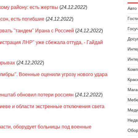
кому району: есть жертвы
(
24.12.2022
)
Авто 
Гост
сон, есть погибшие
(
24.12.2022
)
Госу
орвать "тандем" Ирана с Россией
(
24.12.2022
)
Досуг
истрация ЛНР" уже сбежала оттуда, - Гайдай
Инте
Инте
зрывах
(
24.12.2022
)
Комп
либры". Военные оценили угрозу нового удара
Крас
Мага
енштаб обновил потери россиян
(
24.12.2022
)
Мебе
Киеве и области экстренные отключения света
Меди
Недв
ласти, оборудует больницы под военные
Обор