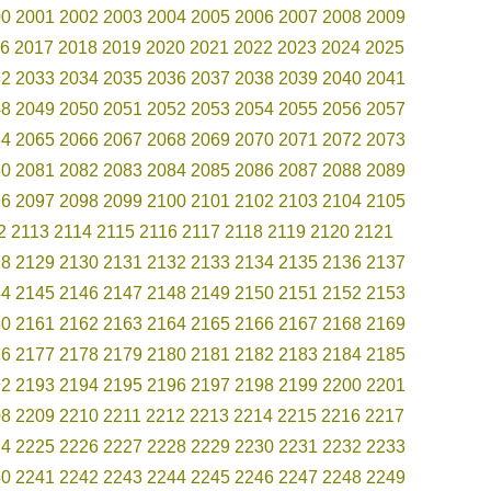
00
2001
2002
2003
2004
2005
2006
2007
2008
2009
6
2017
2018
2019
2020
2021
2022
2023
2024
2025
32
2033
2034
2035
2036
2037
2038
2039
2040
2041
48
2049
2050
2051
2052
2053
2054
2055
2056
2057
64
2065
2066
2067
2068
2069
2070
2071
2072
2073
80
2081
2082
2083
2084
2085
2086
2087
2088
2089
96
2097
2098
2099
2100
2101
2102
2103
2104
2105
2
2113
2114
2115
2116
2117
2118
2119
2120
2121
28
2129
2130
2131
2132
2133
2134
2135
2136
2137
44
2145
2146
2147
2148
2149
2150
2151
2152
2153
60
2161
2162
2163
2164
2165
2166
2167
2168
2169
76
2177
2178
2179
2180
2181
2182
2183
2184
2185
92
2193
2194
2195
2196
2197
2198
2199
2200
2201
08
2209
2210
2211
2212
2213
2214
2215
2216
2217
24
2225
2226
2227
2228
2229
2230
2231
2232
2233
40
2241
2242
2243
2244
2245
2246
2247
2248
2249