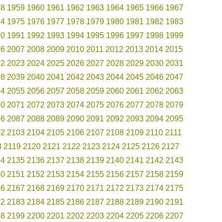
58
1959
1960
1961
1962
1963
1964
1965
1966
1967
74
1975
1976
1977
1978
1979
1980
1981
1982
1983
90
1991
1992
1993
1994
1995
1996
1997
1998
1999
06
2007
2008
2009
2010
2011
2012
2013
2014
2015
22
2023
2024
2025
2026
2027
2028
2029
2030
2031
38
2039
2040
2041
2042
2043
2044
2045
2046
2047
54
2055
2056
2057
2058
2059
2060
2061
2062
2063
70
2071
2072
2073
2074
2075
2076
2077
2078
2079
86
2087
2088
2089
2090
2091
2092
2093
2094
2095
02
2103
2104
2105
2106
2107
2108
2109
2110
2111
8
2119
2120
2121
2122
2123
2124
2125
2126
2127
34
2135
2136
2137
2138
2139
2140
2141
2142
2143
50
2151
2152
2153
2154
2155
2156
2157
2158
2159
66
2167
2168
2169
2170
2171
2172
2173
2174
2175
82
2183
2184
2185
2186
2187
2188
2189
2190
2191
98
2199
2200
2201
2202
2203
2204
2205
2206
2207