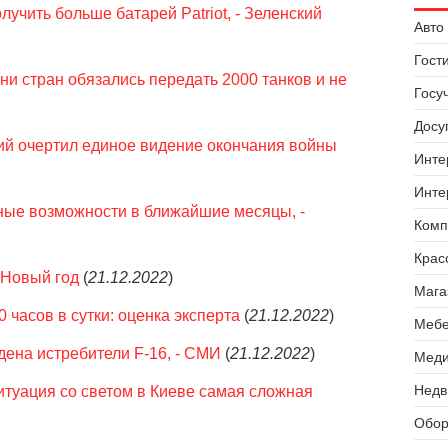
лучить больше батарей Patriot, - Зеленский
Авто 
Гост
ни стран обязались передать 2000 танков и не
Госу
Досуг
ий очертил единое видение окончания войны
Инте
Инте
ые возможности в ближайшие месяцы, -
Комп
Крас
 Новый год
(
21.12.2022
)
Мага
 часов в сутки: оценка эксперта
(
21.12.2022
)
Мебе
дена истребители F-16, - СМИ
(
21.12.2022
)
Меди
Недв
итуация со светом в Киеве самая сложная
Обор