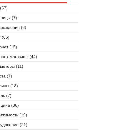
(57)
иницы (7)
чреждения (8)
 (65)
рнет (15)
рнет-магазины (44)
ьютеры (11)
ота (7)
зины (18)
ль (7)
цина (36)
ижимость (19)
удование (21)