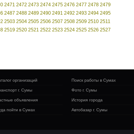
70
2471
2472
2473
2474
2475
2476
2477
2478
2479
86
2487
2488
2489
2490
2491
2492
2493
2494
2495
02
2503
2504
2505
2506
2507
2508
2509
2510
2511
18
2519
2520
2521
2522
2523
2524
2525
2526
2527
аталог организаций
Поиск работы в Сумах
ранспорт г. Сумы
Фото г. Сумы
астные объявления
История города
уда пойти в Сумах
Автобазар г. Сумы