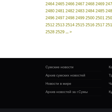
2464
2465
2466
2467
2468
2469
24
2480
2481
2482
2483
2484
2485
24
2496
2497
2498
2499
2500
2501
25
2512
2513
2514
2515
2516
2517
25
2528
2529
...
>
Сумские новости
К
Архив сумских новостей
Т
Новости в мире
Ч
Архив новостей за г.Сумы
К