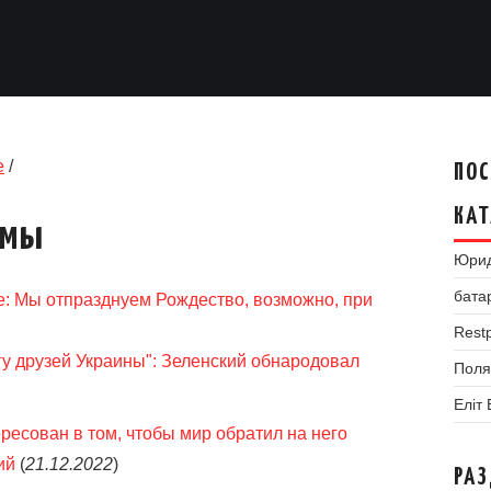
е
/
ПОС
КАТ
умы
Юрид
бата
ке: Мы отпразднуем Рождество, возможно, при
Restp
угу друзей Украины": Зеленский обнародовал
Поля
Еліт
ресован в том, чтобы мир обратил на него
ий
(
21.12.2022
)
РА