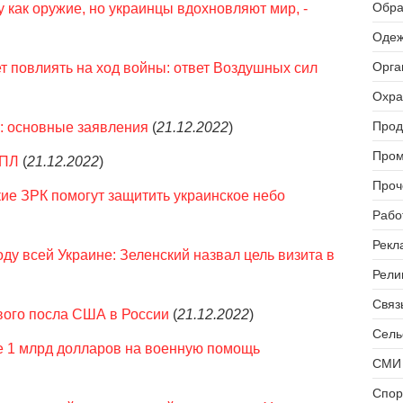
Обра
 как оружие, но украинцы вдохновляют мир, -
Одеж
Орга
ет повлиять на ход войны: ответ Воздушных сил
Охра
Прод
: основные заявления
(
21.12.2022
)
Пром
УПЛ
(
21.12.2022
)
Проч
ские ЗРК помогут защитить украинское небо
Рабо
Рекл
ду всей Украине: Зеленский назвал цель визита в
Рели
Связь
вого посла США в России
(
21.12.2022
)
Сель
е 1 млрд долларов на военную помощь
СМИ 
Спор