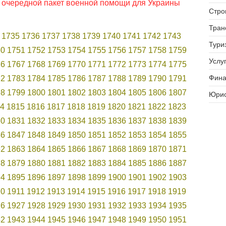
ли очередной пакет военной помощи для Украины
Стро
Тран
1735
1736
1737
1738
1739
1740
1741
1742
1743
Тури
50
1751
1752
1753
1754
1755
1756
1757
1758
1759
Услуг
66
1767
1768
1769
1770
1771
1772
1773
1774
1775
Фина
82
1783
1784
1785
1786
1787
1788
1789
1790
1791
98
1799
1800
1801
1802
1803
1804
1805
1806
1807
Юрис
4
1815
1816
1817
1818
1819
1820
1821
1822
1823
30
1831
1832
1833
1834
1835
1836
1837
1838
1839
46
1847
1848
1849
1850
1851
1852
1853
1854
1855
62
1863
1864
1865
1866
1867
1868
1869
1870
1871
78
1879
1880
1881
1882
1883
1884
1885
1886
1887
94
1895
1896
1897
1898
1899
1900
1901
1902
1903
10
1911
1912
1913
1914
1915
1916
1917
1918
1919
26
1927
1928
1929
1930
1931
1932
1933
1934
1935
42
1943
1944
1945
1946
1947
1948
1949
1950
1951