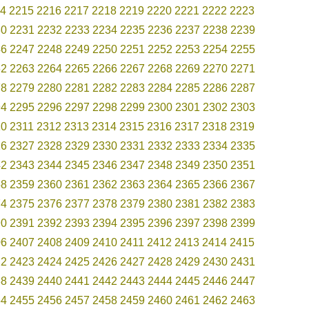
4
2215
2216
2217
2218
2219
2220
2221
2222
2223
30
2231
2232
2233
2234
2235
2236
2237
2238
2239
46
2247
2248
2249
2250
2251
2252
2253
2254
2255
62
2263
2264
2265
2266
2267
2268
2269
2270
2271
78
2279
2280
2281
2282
2283
2284
2285
2286
2287
94
2295
2296
2297
2298
2299
2300
2301
2302
2303
10
2311
2312
2313
2314
2315
2316
2317
2318
2319
26
2327
2328
2329
2330
2331
2332
2333
2334
2335
42
2343
2344
2345
2346
2347
2348
2349
2350
2351
58
2359
2360
2361
2362
2363
2364
2365
2366
2367
74
2375
2376
2377
2378
2379
2380
2381
2382
2383
90
2391
2392
2393
2394
2395
2396
2397
2398
2399
06
2407
2408
2409
2410
2411
2412
2413
2414
2415
22
2423
2424
2425
2426
2427
2428
2429
2430
2431
38
2439
2440
2441
2442
2443
2444
2445
2446
2447
54
2455
2456
2457
2458
2459
2460
2461
2462
2463