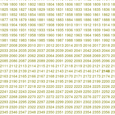
1799
1800
1801
1802
1803
1804
1805
1806
1807
1808
1809
1810
18
1825
1826
1827
1828
1829
1830
1831
1832
1833
1834
1835
1836
18
1851
1852
1853
1854
1855
1856
1857
1858
1859
1860
1861
1862
18
1877
1878
1879
1880
1881
1882
1883
1884
1885
1886
1887
1888
18
1903
1904
1905
1906
1907
1908
1909
1910
1911
1912
1913
1914
19
1929
1930
1931
1932
1933
1934
1935
1936
1937
1938
1939
1940
19
1955
1956
1957
1958
1959
1960
1961
1962
1963
1964
1965
1966
19
1981
1982
1983
1984
1985
1986
1987
1988
1989
1990
1991
1992
19
2007
2008
2009
2010
2011
2012
2013
2014
2015
2016
2017
2018
20
2033
2034
2035
2036
2037
2038
2039
2040
2041
2042
2043
2044
20
2059
2060
2061
2062
2063
2064
2065
2066
2067
2068
2069
2070
20
2085
2086
2087
2088
2089
2090
2091
2092
2093
2094
2095
2096
20
2111
2112
2113
2114
2115
2116
2117
2118
2119
2120
2121
2122
21
2137
2138
2139
2140
2141
2142
2143
2144
2145
2146
2147
2148
21
2163
2164
2165
2166
2167
2168
2169
2170
2171
2172
2173
2174
21
2189
2190
2191
2192
2193
2194
2195
2196
2197
2198
2199
2200
22
2215
2216
2217
2218
2219
2220
2221
2222
2223
2224
2225
2226
22
2241
2242
2243
2244
2245
2246
2247
2248
2249
2250
2251
2252
22
2267
2268
2269
2270
2271
2272
2273
2274
2275
2276
2277
2278
22
2293
2294
2295
2296
2297
2298
2299
2300
2301
2302
2303
2304
23
2319
2320
2321
2322
2323
2324
2325
2326
2327
2328
2329
2330
23
2345
2346
2347
2348
2349
2350
2351
2352
2353
2354
2355
2356
23