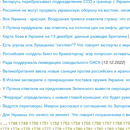
-
Беларусь перебрасывает подразделение ССО к границе с Украино
-
Россияне не могут прорвать украинскую оборону на востоке, несм
-
Вся Украина - красная. Воздушная тревога охватила страну: что и
-
У Путина придумали, как ответить на потолок цен на нефть: детал
-
Карта боев в Украине на 13 декабря: данные разведки Британии
(
-
Есть угроза или Лукашенко "петляет"? Что говорят эксперты о ве
-
Российские солдаты бьют по Краматорску: мэр попросил оставать
-
Рада поддержала ликвидацию скандального ОАСК
(
13.12.2022
)
-
Великобритания ввела новые санкции против российских и иранс
-
В Италии заговорили о прекращении поставок оружия Украине: ко
-
У Путина ответили на предложение Зеленского вывести оккупаци
-
"Феррари" определилась с новым главой конюшни: кто будет рук
-
Ведутся переговоры. Макрон рассказал о соглашении по Запоро
-
Для Украины это ничего не меняет. Что говорят пограничники о 
<
...
1748
1749
1750
1751
1752
1753
1754
1755
1756
1757
1758
175
1773
1774
1775
1776
1777
1778
1779
1780
1781
1782
1783
1784
17