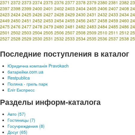
2371
2372
2373
2374
2375
2376
2377
2378
2379
2380
2381
2382
23
2397
2398
2399
2400
2401
2402
2403
2404
2405
2406
2407
2408
24
2423
2424
2425
2426
2427
2428
2429
2430
2431
2432
2433
2434
24
2449
2450
2451
2452
2453
2454
2455
2456
2457
2458
2459
2460
24
2475
2476
2477
2478
2479
2480
2481
2482
2483
2484
2485
2486
24
2501
2502
2503
2504
2505
2506
2507
2508
2509
2510
2511
2512
25
2527
2528
2529
2530
2531
2532
2533
2534
2535
2536
2537
2538
25
Последние поступления в каталог
Юридична компанія Pravokach
батарейки.com.ua
Restpublica
Поляна - гриль парк
Еліт Експресс
Разделы информ-каталога
Авто (57)
Гостиницы (7)
Госучреждения (8)
Досуг (65)