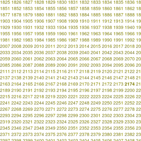
1825
1826
1827
1828
1829
1830
1831
1832
1833
1834
1835
1836
18
1851
1852
1853
1854
1855
1856
1857
1858
1859
1860
1861
1862
18
1877
1878
1879
1880
1881
1882
1883
1884
1885
1886
1887
1888
18
1903
1904
1905
1906
1907
1908
1909
1910
1911
1912
1913
1914
19
1929
1930
1931
1932
1933
1934
1935
1936
1937
1938
1939
1940
19
1955
1956
1957
1958
1959
1960
1961
1962
1963
1964
1965
1966
19
1981
1982
1983
1984
1985
1986
1987
1988
1989
1990
1991
1992
19
2007
2008
2009
2010
2011
2012
2013
2014
2015
2016
2017
2018
20
2033
2034
2035
2036
2037
2038
2039
2040
2041
2042
2043
2044
20
2059
2060
2061
2062
2063
2064
2065
2066
2067
2068
2069
2070
20
2085
2086
2087
2088
2089
2090
2091
2092
2093
2094
2095
2096
20
2111
2112
2113
2114
2115
2116
2117
2118
2119
2120
2121
2122
21
2137
2138
2139
2140
2141
2142
2143
2144
2145
2146
2147
2148
21
2163
2164
2165
2166
2167
2168
2169
2170
2171
2172
2173
2174
21
2189
2190
2191
2192
2193
2194
2195
2196
2197
2198
2199
2200
22
2215
2216
2217
2218
2219
2220
2221
2222
2223
2224
2225
2226
22
2241
2242
2243
2244
2245
2246
2247
2248
2249
2250
2251
2252
22
2267
2268
2269
2270
2271
2272
2273
2274
2275
2276
2277
2278
22
2293
2294
2295
2296
2297
2298
2299
2300
2301
2302
2303
2304
23
2319
2320
2321
2322
2323
2324
2325
2326
2327
2328
2329
2330
23
2345
2346
2347
2348
2349
2350
2351
2352
2353
2354
2355
2356
23
2371
2372
2373
2374
2375
2376
2377
2378
2379
2380
2381
2382
23
2397
2398
2399
2400
2401
2402
2403
2404
2405
2406
2407
2408
24