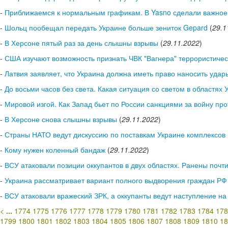
-
Приближаемся к нормальным графикам. В Yasno сделали важное 
-
Шольц пообещал передать Украине больше зениток Gepard
(
29.1
-
В Херсоне пятый раз за день слышны взрывы
(
29.11.2022
)
-
США изучают возможность признать ЧВК "Вагнера" террористичес
-
Латвия заявляет, что Украина должна иметь право наносить уда
-
До восьми часов без света. Какая ситуация со светом в областях
-
Мировой изгой. Как Запад бьет по России санкциями за войну пр
-
В Херсоне снова слышны взрывы
(
29.11.2022
)
-
Страны НАТО ведут дискуссию по поставкам Украине комплексов Pa
-
Кому нужен коленный бандаж
(
29.11.2022
)
-
ВСУ атаковали позиции оккупантов в двух областях. Ранены почти
-
Украина рассматривает вариант полного выдворения граждан РФ
-
ВСУ атаковали вражеский ЗРК, а оккупанты ведут наступление на
<
...
1774
1775
1776
1777
1778
1779
1780
1781
1782
1783
1784
178
1799
1800
1801
1802
1803
1804
1805
1806
1807
1808
1809
1810
18