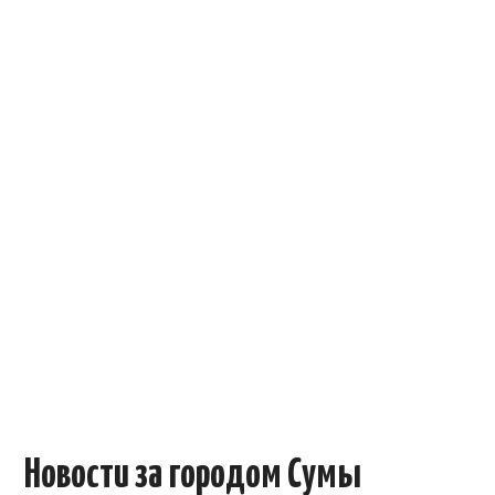
ОБЪЯВЛЕНИЯ
ТРАНСПОРТ
КУДА ПОЙТИ
АВТОБАЗАР
РАБОТА
КОНТАКТЫ
>
Новости за городом Сумы