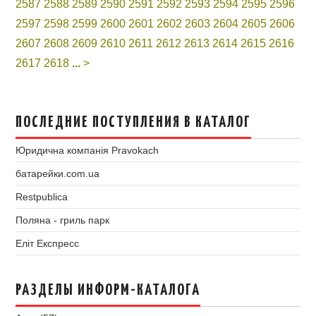
2587
2588
2589
2590
2591
2592
2593
2594
2595
2596
2597
2598
2599
2600
2601
2602
2603
2604
2605
2606
2607
2608
2609
2610
2611
2612
2613
2614
2615
2616
2617
2618
...
>
ПОСЛЕДНИЕ ПОСТУПЛЕНИЯ В КАТАЛОГ
Юридична компанія Pravokach
батарейки.com.ua
Restpublica
Поляна - гриль парк
Еліт Експресс
РАЗДЕЛЫ ИНФОРМ-КАТАЛОГА