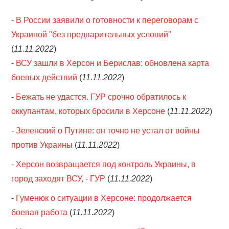
-
В России заявили о готовности к переговорам с
ОБЪЯВЛЕНИЯ
Украиной "без предварительных условий"
ТРАНСПОРТ
(
11.11.2022
)
-
ВСУ зашли в Херсон и Берислав: обновлена карта
КУДА ПОЙТИ
боевых действий
(
11.11.2022
)
-
Бежать не удастся. ГУР срочно обратилось к
АВТОБАЗАР
оккупантам, которых бросили в Херсоне
(
11.11.2022
)
РАБОТА
-
Зеленский о Путине: он точно не устал от войны
против Украины
(
11.11.2022
)
КОНТАКТЫ
-
Херсон возвращается под контроль Украины, в
>
город заходят ВСУ, - ГУР
(
11.11.2022
)
-
Гуменюк о ситуации в Херсоне: продолжается
боевая работа
(
11.11.2022
)