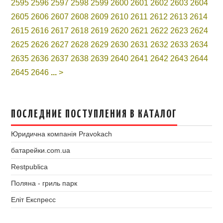
2595
2596
2597
2598
2599
2600
2601
2602
2603
2604
2605
2606
2607
2608
2609
2610
2611
2612
2613
2614
2615
2616
2617
2618
2619
2620
2621
2622
2623
2624
2625
2626
2627
2628
2629
2630
2631
2632
2633
2634
2635
2636
2637
2638
2639
2640
2641
2642
2643
2644
2645
2646
...
>
ПОСЛЕДНИЕ ПОСТУПЛЕНИЯ В КАТАЛОГ
Юридична компанія Pravokach
батарейки.com.ua
Restpublica
Поляна - гриль парк
Еліт Експресс