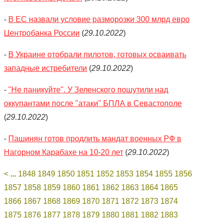
-
В ЕС назвали условие разморозки 300 млрд евро
Центробанка России
(
29.10.2022
)
-
В Украине отобрали пилотов, готовых осваивать
западные истребители
(
29.10.2022
)
-
"Не паникуйте". У Зеленского пошутили над
оккупантами после "атаки" БПЛА в Севастополе
(
29.10.2022
)
-
Пашинян готов продлить мандат военных РФ в
Нагорном Карабахе на 10-20 лет
(
29.10.2022
)
<
...
1848
1849
1850
1851
1852
1853
1854
1855
1856
1857
1858
1859
1860
1861
1862
1863
1864
1865
1866
1867
1868
1869
1870
1871
1872
1873
1874
1875
1876
1877
1878
1879
1880
1881
1882
1883