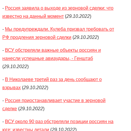
-
Россия заявила о выходе из зерновой сделки: что
известно на данный момент
(
29.10.2022
)
-
Мы предупреждали. Кулеба призвал требовать от
РФ продления зерновой сделки
(
29.10.2022
)
-
ВСУ обстреляли важные объекты россиян и
нанесли успешные авиаудары, - Генштаб
(
29.10.2022
)
-
В Николаеве третий раз за день сообщают о
взрывах
(
29.10.2022
)
-
Россия приостанавливает участие в зерновой
сделке
(
29.10.2022
)
-
ВСУ около 90 раз обстреляли позиции россиян на
юге: известны детали
(
29.10.2022
)