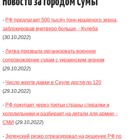
Новости за городом Сумы
КАТАЛОГ
-
РФ предлагает 500 тысяч тонн краденого зерна,
ОБЪЯВЛЕНИЯ
заблокировав вчетверо больше, - Кулеба
ТРАНСПОРТ
(
30.10.2022
)
-
Литва призвала организовать военное
КУДА ПОЙТИ
сопровождение судам с украинским зерном
АВТОБАЗАР
(
29.10.2022
)
-
Число жертв давки в Сеуле достигло 120
РАБОТА
(
29.10.2022
)
КОНТАКТЫ
-
РФ покупает через третьи страны стиралки и
холодильники и разбирает на детали для армии, -
>
СМИ
(
29.10.2022
)
-
Зеленский резко отреагировал на решение РФ по