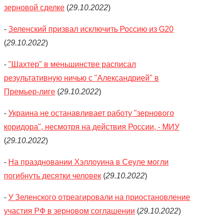
зерновой сделке
(
29.10.2022
)
-
Зеленский призвал исключить Россию из G20
(
29.10.2022
)
-
"Шахтер" в меньшинстве расписал
результативную ничью с "Александрией" в
Премьер-лиге
(
29.10.2022
)
-
Украина не останавливает работу "зернового
коридора", несмотря на действия России, - МИУ
(
29.10.2022
)
-
На праздновании Хэллоуина в Сеуле могли
погибнуть десятки человек
(
29.10.2022
)
-
У Зеленского отреагировали на приостановление
участия РФ в зерновом соглашении
(
29.10.2022
)