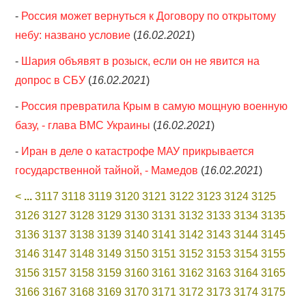
-
Россия может вернуться к Договору по открытому
небу: названо условие
(
16.02.2021
)
-
Шария объявят в розыск, если он не явится на
допрос в СБУ
(
16.02.2021
)
-
Россия превратила Крым в самую мощную военную
базу, - глава ВМС Украины
(
16.02.2021
)
-
Иран в деле о катастрофе МАУ прикрывается
государственной тайной, - Мамедов
(
16.02.2021
)
<
...
3117
3118
3119
3120
3121
3122
3123
3124
3125
3126
3127
3128
3129
3130
3131
3132
3133
3134
3135
3136
3137
3138
3139
3140
3141
3142
3143
3144
3145
3146
3147
3148
3149
3150
3151
3152
3153
3154
3155
3156
3157
3158
3159
3160
3161
3162
3163
3164
3165
3166
3167
3168
3169
3170
3171
3172
3173
3174
3175