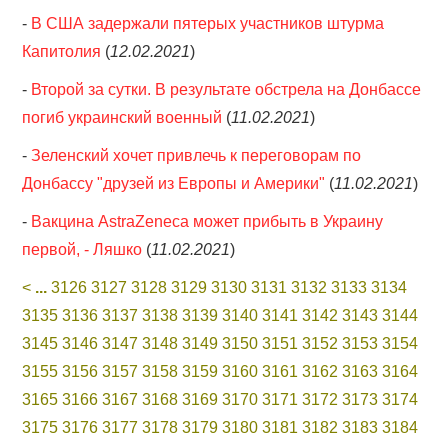
-
В США задержали пятерых участников штурма
Капитолия
(
12.02.2021
)
-
Второй за сутки. В результате обстрела на Донбассе
погиб украинский военный
(
11.02.2021
)
-
Зеленский хочет привлечь к переговорам по
Донбассу "друзей из Европы и Америки"
(
11.02.2021
)
-
Вакцина AstraZeneca может прибыть в Украину
первой, - Ляшко
(
11.02.2021
)
<
...
3126
3127
3128
3129
3130
3131
3132
3133
3134
3135
3136
3137
3138
3139
3140
3141
3142
3143
3144
3145
3146
3147
3148
3149
3150
3151
3152
3153
3154
3155
3156
3157
3158
3159
3160
3161
3162
3163
3164
3165
3166
3167
3168
3169
3170
3171
3172
3173
3174
3175
3176
3177
3178
3179
3180
3181
3182
3183
3184