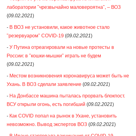
лаборатории "чрезвычайно маловероятна", – ВОЗ
(
09.02.2021
)
-
В ВОЗ не установили, какое животное стало
"резервуаром" COVID-19
(
09.02.2021
)
-
У Путина отреагировали на новые протесты в
России: в "кошки-мышки" играть не будем
(
09.02.2021
)
-
Местом возникновения коронавируса может быть не
Ухань. В ВОЗ сделали заявление
(
09.02.2021
)
-
На Донбассе машина пыталась прорвать блокпост.
ВСУ открыли огонь, есть погибший
(
09.02.2021
)
-
Как COVID попал на рынок в Ухане, установить
невозможно. Вывод экспертов ВОЗ
(
09.02.2021
)
-
В Иране стартовала вакцинация от COVID-19.