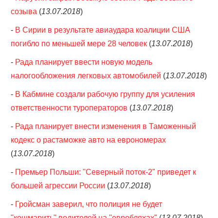
созыва
(
13.07.2018
)
-
В Сирии в результате авиаудара коалиции США
погибло по меньшей мере 28 человек
(
13.07.2018
)
-
Рада планирует ввести новую модель
налогообложения легковых автомобилей
(
13.07.2018
)
-
В Кабмине создали рабочую группу для усиления
ответственности туроператоров
(
13.07.2018
)
-
Рада планирует внести изменения в Таможенный
кодекс о растаможке авто на еврономерах
(
13.07.2018
)
-
Премьер Польши: "Северный поток-2" приведет к
большей агрессии России
(
13.07.2018
)
-
Гройсман заверил, что полиция не будет
"кошмарить" водителей на "евробляхах"
(
13.07.2018
)