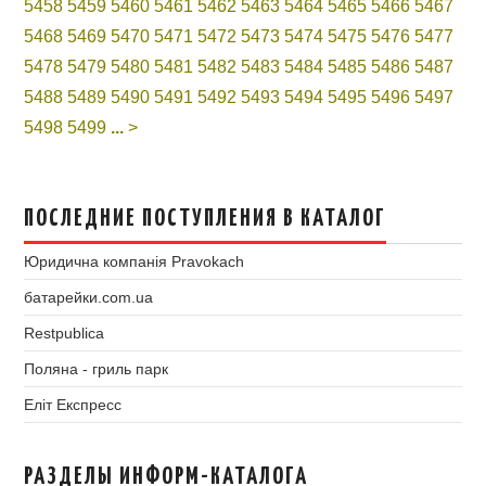
5458
5459
5460
5461
5462
5463
5464
5465
5466
5467
5468
5469
5470
5471
5472
5473
5474
5475
5476
5477
5478
5479
5480
5481
5482
5483
5484
5485
5486
5487
5488
5489
5490
5491
5492
5493
5494
5495
5496
5497
5498
5499
...
>
ПОСЛЕДНИЕ ПОСТУПЛЕНИЯ В КАТАЛОГ
Юридична компанія Pravokach
батарейки.com.ua
Restpublica
Поляна - гриль парк
Еліт Експресс
РАЗДЕЛЫ ИНФОРМ-КАТАЛОГА