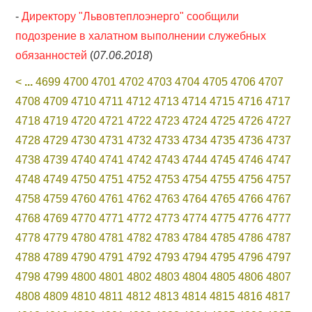
-
Директору "Львовтеплоэнерго" сообщили
подозрение в халатном выполнении служебных
обязанностей
(
07.06.2018
)
<
...
4699
4700
4701
4702
4703
4704
4705
4706
4707
4708
4709
4710
4711
4712
4713
4714
4715
4716
4717
4718
4719
4720
4721
4722
4723
4724
4725
4726
4727
4728
4729
4730
4731
4732
4733
4734
4735
4736
4737
4738
4739
4740
4741
4742
4743
4744
4745
4746
4747
4748
4749
4750
4751
4752
4753
4754
4755
4756
4757
4758
4759
4760
4761
4762
4763
4764
4765
4766
4767
4768
4769
4770
4771
4772
4773
4774
4775
4776
4777
4778
4779
4780
4781
4782
4783
4784
4785
4786
4787
4788
4789
4790
4791
4792
4793
4794
4795
4796
4797
4798
4799
4800
4801
4802
4803
4804
4805
4806
4807
4808
4809
4810
4811
4812
4813
4814
4815
4816
4817