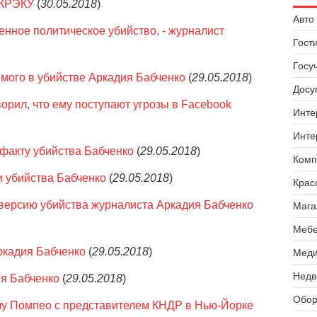
НКРЭКУ
(
30.05.2018
)
Авто 
енное политическое убийство, - журналист
Гост
Госу
мого в убийстве Аркадия Бабченко
(
29.05.2018
)
Досуг
орил, что ему поступают угрозы в Facebook
Инте
Инте
факту убийства Бабченко
(
29.05.2018
)
Комп
и убийства Бабченко
(
29.05.2018
)
Крас
версию убийства журналиста Аркадия Бабченко
Мага
Мебе
ркадия Бабченко
(
29.05.2018
)
Меди
Недв
ия Бабченко
(
29.05.2018
)
Обор
чу Помпео с представителем КНДР в Нью-Йорке