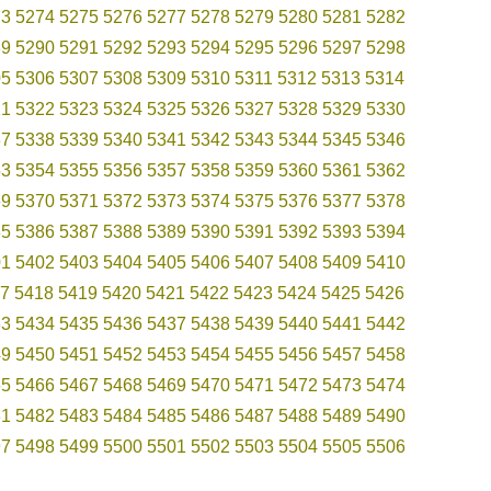
73
5274
5275
5276
5277
5278
5279
5280
5281
5282
89
5290
5291
5292
5293
5294
5295
5296
5297
5298
05
5306
5307
5308
5309
5310
5311
5312
5313
5314
21
5322
5323
5324
5325
5326
5327
5328
5329
5330
37
5338
5339
5340
5341
5342
5343
5344
5345
5346
53
5354
5355
5356
5357
5358
5359
5360
5361
5362
69
5370
5371
5372
5373
5374
5375
5376
5377
5378
85
5386
5387
5388
5389
5390
5391
5392
5393
5394
01
5402
5403
5404
5405
5406
5407
5408
5409
5410
7
5418
5419
5420
5421
5422
5423
5424
5425
5426
33
5434
5435
5436
5437
5438
5439
5440
5441
5442
49
5450
5451
5452
5453
5454
5455
5456
5457
5458
65
5466
5467
5468
5469
5470
5471
5472
5473
5474
81
5482
5483
5484
5485
5486
5487
5488
5489
5490
97
5498
5499
5500
5501
5502
5503
5504
5505
5506