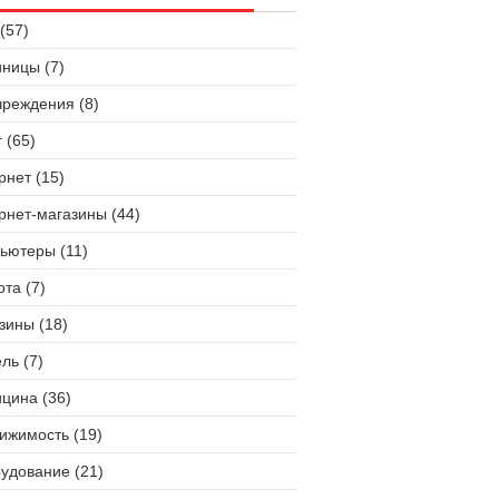
(57)
иницы (7)
чреждения (8)
 (65)
рнет (15)
рнет-магазины (44)
ьютеры (11)
ота (7)
зины (18)
ль (7)
цина (36)
ижимость (19)
удование (21)