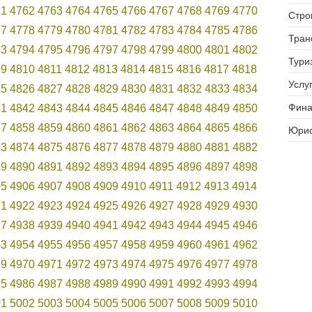
61
4762
4763
4764
4765
4766
4767
4768
4769
4770
Стро
77
4778
4779
4780
4781
4782
4783
4784
4785
4786
Тран
93
4794
4795
4796
4797
4798
4799
4800
4801
4802
Тури
09
4810
4811
4812
4813
4814
4815
4816
4817
4818
Услуг
25
4826
4827
4828
4829
4830
4831
4832
4833
4834
Фина
41
4842
4843
4844
4845
4846
4847
4848
4849
4850
57
4858
4859
4860
4861
4862
4863
4864
4865
4866
Юрис
73
4874
4875
4876
4877
4878
4879
4880
4881
4882
89
4890
4891
4892
4893
4894
4895
4896
4897
4898
05
4906
4907
4908
4909
4910
4911
4912
4913
4914
21
4922
4923
4924
4925
4926
4927
4928
4929
4930
37
4938
4939
4940
4941
4942
4943
4944
4945
4946
53
4954
4955
4956
4957
4958
4959
4960
4961
4962
69
4970
4971
4972
4973
4974
4975
4976
4977
4978
85
4986
4987
4988
4989
4990
4991
4992
4993
4994
01
5002
5003
5004
5005
5006
5007
5008
5009
5010