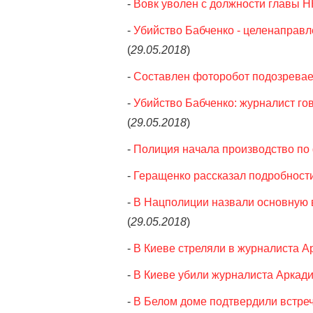
-
Вовк уволен с должности главы 
-
Убийство Бабченко - целенаправл
(
29.05.2018
)
-
Составлен фоторобот подозревае
-
Убийство Бабченко: журналист гов
(
29.05.2018
)
-
Полиция начала производство по 
-
Геращенко рассказал подробност
-
В Нацполиции назвали основную 
(
29.05.2018
)
-
В Киеве стреляли в журналиста А
-
В Киеве убили журналиста Аркад
-
В Белом доме подтвердили встре