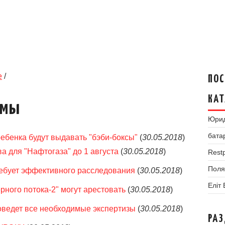
е
/
ПОС
КАТ
умы
Юрид
бата
ебенка будут выдавать "бэби-боксы"
(
30.05.2018
)
а для "Нафтогаза" до 1 августа
(
30.05.2018
)
Restp
Поля
ребует эффективного расследования
(
30.05.2018
)
Еліт
рного потока-2" могут арестовать
(
30.05.2018
)
оведет все необходимые экспертизы
(
30.05.2018
)
РА