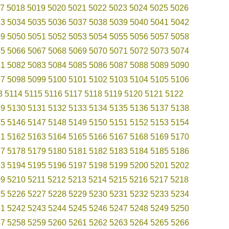
7
5018
5019
5020
5021
5022
5023
5024
5025
5026
33
5034
5035
5036
5037
5038
5039
5040
5041
5042
49
5050
5051
5052
5053
5054
5055
5056
5057
5058
65
5066
5067
5068
5069
5070
5071
5072
5073
5074
81
5082
5083
5084
5085
5086
5087
5088
5089
5090
97
5098
5099
5100
5101
5102
5103
5104
5105
5106
3
5114
5115
5116
5117
5118
5119
5120
5121
5122
29
5130
5131
5132
5133
5134
5135
5136
5137
5138
45
5146
5147
5148
5149
5150
5151
5152
5153
5154
61
5162
5163
5164
5165
5166
5167
5168
5169
5170
77
5178
5179
5180
5181
5182
5183
5184
5185
5186
93
5194
5195
5196
5197
5198
5199
5200
5201
5202
09
5210
5211
5212
5213
5214
5215
5216
5217
5218
25
5226
5227
5228
5229
5230
5231
5232
5233
5234
41
5242
5243
5244
5245
5246
5247
5248
5249
5250
57
5258
5259
5260
5261
5262
5263
5264
5265
5266