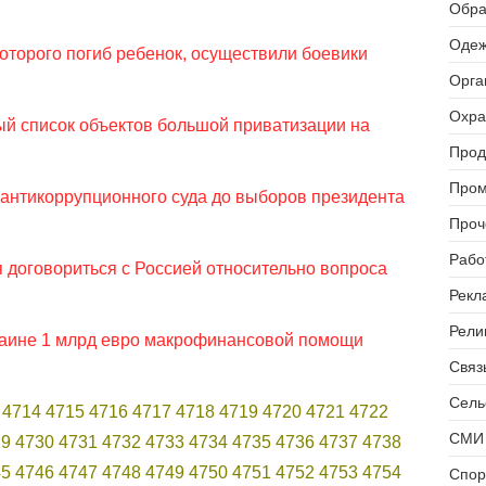
Обра
Одеж
которого погиб ребенок, осуществили боевики
Орга
Охра
ый список объектов большой приватизации на
Прод
Пром
антикоррупционного суда до выборов президента
Проч
Рабо
 договориться с Россией относительно вопроса
Рекл
Рели
раине 1 млрд евро макрофинансовой помощи
Связь
Сель
4714
4715
4716
4717
4718
4719
4720
4721
4722
СМИ 
29
4730
4731
4732
4733
4734
4735
4736
4737
4738
45
4746
4747
4748
4749
4750
4751
4752
4753
4754
Спор