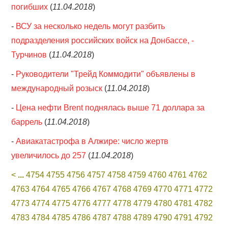
погибших
(
11.04.2018
)
-
ВСУ за несколько недель могут разбить
подразделения российских войск на Донбассе, -
Турчинов
(
11.04.2018
)
-
Руководители "Трейд Коммодити" объявлены в
международный розыск
(
11.04.2018
)
-
Цена нефти Brent поднялась выше 71 доллара за
баррель
(
11.04.2018
)
-
Авиакатастрофа в Алжире: число жертв
увеличилось до 257
(
11.04.2018
)
<
...
4754
4755
4756
4757
4758
4759
4760
4761
4762
4763
4764
4765
4766
4767
4768
4769
4770
4771
4772
4773
4774
4775
4776
4777
4778
4779
4780
4781
4782
4783
4784
4785
4786
4787
4788
4789
4790
4791
4792