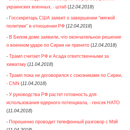
украинских военных, - штаб
(
12.04.2018
)
-
Госсекретарь США заявит о завершении "мягкой
политики" в отношении РФ
(
12.04.2018
)
-
В Белом доме заявили, что окончательное решение
о военном ударе по Сирии не принято
(
12.04.2018
)
-
Трамп считает РФ и Асада ответственными за
химатаку
(
11.04.2018
)
-
Трамп пока не договорился с союзниками по Сирии,
- CNN
(
11.04.2018
)
-
У руководства РФ растет готовность для
использования ядерного потенциала, - генсек НАТО
(
11.04.2018
)
-
Порошенко проводит телефонный разговор с Мэй
(
11.04.2018
)