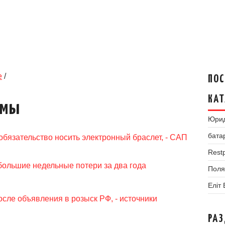
е
/
ПОС
КАТ
умы
Юрид
бата
обязательство носить электронный браслет, - САП
Restp
большие недельные потери за два года
Поля
Еліт
сле объявления в розыск РФ, - источники
РА