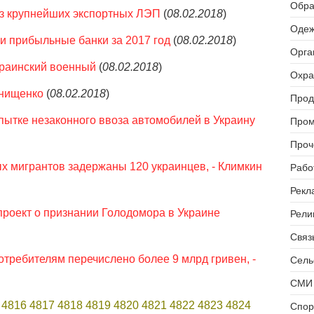
Обра
из крупнейших экспортных ЛЭП
(
08.02.2018
)
Одеж
и прибыльные банки за 2017 год
(
08.02.2018
)
Орга
украинский военный
(
08.02.2018
)
Охра
Онищенко
(
08.02.2018
)
Прод
пытке незаконного ввоза автомобилей в Украину
Пром
Проч
ых мигрантов задержаны 120 украинцев, - Климкин
Рабо
Рекл
проект о признании Голодомора в Украине
Рели
Связь
отребителям перечислено более 9 млрд гривен, -
Сель
СМИ 
4816
4817
4818
4819
4820
4821
4822
4823
4824
Спор