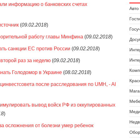
али информацию о банковских счетах
Авто 
Гост
источник
(
09.02.2018
)
Госу
ворительной работу главы Минфина
(
09.02.2018
)
Досуг
ать санкции ЕС против России
(
09.02.2018
)
Инте
Инте
торой раз за неделю
(
09.02.2018
)
Комп
нать Голодомор в Украине
(
08.02.2018
)
Крас
инвестсовета после расследования по UMH, - Al
Мага
Мебе
тимулировать вывод войск РФ из оккупированных
Меди
18
)
Недв
-за осложнения от болезни умер ребенок
Обор