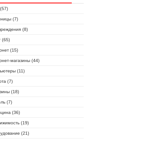
(57)
иницы (7)
чреждения (8)
 (65)
рнет (15)
рнет-магазины (44)
ьютеры (11)
ота (7)
зины (18)
ль (7)
цина (36)
ижимость (19)
удование (21)