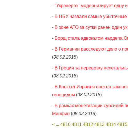
-
"Укрэнерго" модернизирует одну 
-
В НБУ назвали самые убыточные 
-
В зоне АТО за сутки ранен один 
-
Борщ стала адвокатом нардепа 
-
В Германии расследуют дело о по
(
08.02.2018
)
-
В Греции за перевозку нелегальн
(
08.02.2018
)
-
В Кнессет Израиля внесен законо
геноцидом
(
08.02.2018
)
-
В рамках монетизации субсидий п
Минфин
(
08.02.2018
)
<
...
4810
4811
4812
4813
4814
4815