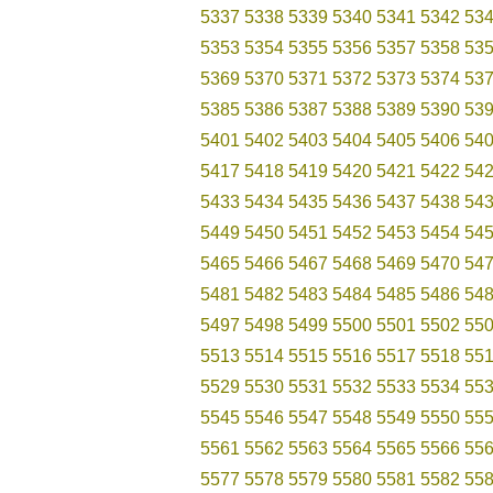
5337
5338
5339
5340
5341
5342
53
5353
5354
5355
5356
5357
5358
53
5369
5370
5371
5372
5373
5374
53
5385
5386
5387
5388
5389
5390
53
5401
5402
5403
5404
5405
5406
54
5417
5418
5419
5420
5421
5422
54
5433
5434
5435
5436
5437
5438
54
5449
5450
5451
5452
5453
5454
54
5465
5466
5467
5468
5469
5470
54
5481
5482
5483
5484
5485
5486
54
5497
5498
5499
5500
5501
5502
55
5513
5514
5515
5516
5517
5518
55
5529
5530
5531
5532
5533
5534
55
5545
5546
5547
5548
5549
5550
55
5561
5562
5563
5564
5565
5566
55
5577
5578
5579
5580
5581
5582
55