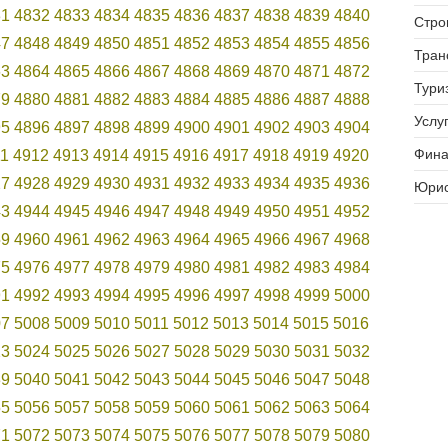
31
4832
4833
4834
4835
4836
4837
4838
4839
4840
Стро
47
4848
4849
4850
4851
4852
4853
4854
4855
4856
Тран
63
4864
4865
4866
4867
4868
4869
4870
4871
4872
Тури
79
4880
4881
4882
4883
4884
4885
4886
4887
4888
Услуг
95
4896
4897
4898
4899
4900
4901
4902
4903
4904
Фина
11
4912
4913
4914
4915
4916
4917
4918
4919
4920
27
4928
4929
4930
4931
4932
4933
4934
4935
4936
Юрис
43
4944
4945
4946
4947
4948
4949
4950
4951
4952
59
4960
4961
4962
4963
4964
4965
4966
4967
4968
75
4976
4977
4978
4979
4980
4981
4982
4983
4984
91
4992
4993
4994
4995
4996
4997
4998
4999
5000
07
5008
5009
5010
5011
5012
5013
5014
5015
5016
23
5024
5025
5026
5027
5028
5029
5030
5031
5032
39
5040
5041
5042
5043
5044
5045
5046
5047
5048
55
5056
5057
5058
5059
5060
5061
5062
5063
5064
71
5072
5073
5074
5075
5076
5077
5078
5079
5080