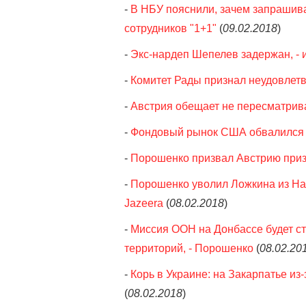
-
В НБУ пояснили, зачем запрашив
сотрудников "1+1"
(
09.02.2018
)
-
Экс-нардеп Шепелев задержан, - 
-
Комитет Рады признал неудовлет
-
Австрия обещает не пересматрив
-
Фондовый рынок США обвалился в
-
Порошенко призвал Австрию приз
-
Порошенко уволил Ложкина из Нац
Jazeera
(
08.02.2018
)
-
Миссия ООН на Донбассе будет с
территорий, - Порошенко
(
08.02.20
-
Корь в Украине: на Закарпатье из
(
08.02.2018
)