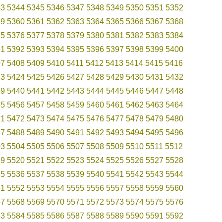
43
5344
5345
5346
5347
5348
5349
5350
5351
5352
59
5360
5361
5362
5363
5364
5365
5366
5367
5368
75
5376
5377
5378
5379
5380
5381
5382
5383
5384
91
5392
5393
5394
5395
5396
5397
5398
5399
5400
07
5408
5409
5410
5411
5412
5413
5414
5415
5416
23
5424
5425
5426
5427
5428
5429
5430
5431
5432
39
5440
5441
5442
5443
5444
5445
5446
5447
5448
55
5456
5457
5458
5459
5460
5461
5462
5463
5464
71
5472
5473
5474
5475
5476
5477
5478
5479
5480
87
5488
5489
5490
5491
5492
5493
5494
5495
5496
03
5504
5505
5506
5507
5508
5509
5510
5511
5512
19
5520
5521
5522
5523
5524
5525
5526
5527
5528
35
5536
5537
5538
5539
5540
5541
5542
5543
5544
51
5552
5553
5554
5555
5556
5557
5558
5559
5560
67
5568
5569
5570
5571
5572
5573
5574
5575
5576
83
5584
5585
5586
5587
5588
5589
5590
5591
5592