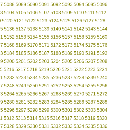
87
5088
5089
5090
5091
5092
5093
5094
5095
5096
03
5104
5105
5106
5107
5108
5109
5110
5111
5112
9
5120
5121
5122
5123
5124
5125
5126
5127
5128
35
5136
5137
5138
5139
5140
5141
5142
5143
5144
51
5152
5153
5154
5155
5156
5157
5158
5159
5160
67
5168
5169
5170
5171
5172
5173
5174
5175
5176
83
5184
5185
5186
5187
5188
5189
5190
5191
5192
99
5200
5201
5202
5203
5204
5205
5206
5207
5208
5
5216
5217
5218
5219
5220
5221
5222
5223
5224
31
5232
5233
5234
5235
5236
5237
5238
5239
5240
47
5248
5249
5250
5251
5252
5253
5254
5255
5256
63
5264
5265
5266
5267
5268
5269
5270
5271
5272
79
5280
5281
5282
5283
5284
5285
5286
5287
5288
95
5296
5297
5298
5299
5300
5301
5302
5303
5304
11
5312
5313
5314
5315
5316
5317
5318
5319
5320
27
5328
5329
5330
5331
5332
5333
5334
5335
5336