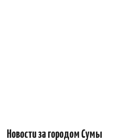
ОБЪЯВЛЕНИЯ
ТРАНСПОРТ
КУДА ПОЙТИ
АВТОБАЗАР
РАБОТА
КОНТАКТЫ
>
Новости за городом Сумы