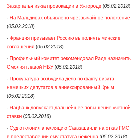
Закарпатья из-за провокации в Ужгороде
(
05.02.2018
)
-
На Мальдивах объявлено чрезвычайное положение
(
05.02.2018
)
-
Франция призывает Россию выполнять минские
соглашения
(
05.02.2018
)
-
Профильный комитет рекомендовал Раде назначить
Смолия главой НБУ
(
05.02.2018
)
-
Прокуратура возбудила дело по факту визита
немецких депутатов в аннексированный Крым
(
05.02.2018
)
-
Нацбанк допускает дальнейшее повышение учетной
ставки
(
05.02.2018
)
-
Суд отклонил апелляцию Саакашвили на отказ ГМС
в предоставлении ему статуса беженца
(
05.02.2018
)