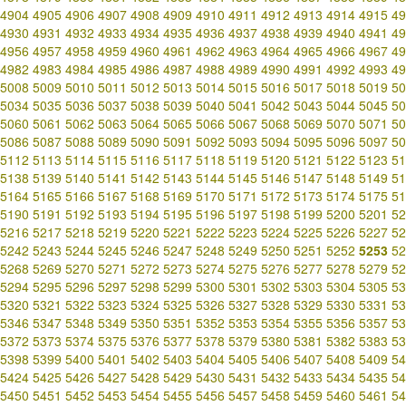
4904
4905
4906
4907
4908
4909
4910
4911
4912
4913
4914
4915
49
4930
4931
4932
4933
4934
4935
4936
4937
4938
4939
4940
4941
49
4956
4957
4958
4959
4960
4961
4962
4963
4964
4965
4966
4967
49
4982
4983
4984
4985
4986
4987
4988
4989
4990
4991
4992
4993
49
5008
5009
5010
5011
5012
5013
5014
5015
5016
5017
5018
5019
50
5034
5035
5036
5037
5038
5039
5040
5041
5042
5043
5044
5045
50
5060
5061
5062
5063
5064
5065
5066
5067
5068
5069
5070
5071
50
5086
5087
5088
5089
5090
5091
5092
5093
5094
5095
5096
5097
50
5112
5113
5114
5115
5116
5117
5118
5119
5120
5121
5122
5123
51
5138
5139
5140
5141
5142
5143
5144
5145
5146
5147
5148
5149
51
5164
5165
5166
5167
5168
5169
5170
5171
5172
5173
5174
5175
51
5190
5191
5192
5193
5194
5195
5196
5197
5198
5199
5200
5201
52
5216
5217
5218
5219
5220
5221
5222
5223
5224
5225
5226
5227
52
5242
5243
5244
5245
5246
5247
5248
5249
5250
5251
5252
5253
52
5268
5269
5270
5271
5272
5273
5274
5275
5276
5277
5278
5279
52
5294
5295
5296
5297
5298
5299
5300
5301
5302
5303
5304
5305
53
5320
5321
5322
5323
5324
5325
5326
5327
5328
5329
5330
5331
53
5346
5347
5348
5349
5350
5351
5352
5353
5354
5355
5356
5357
53
5372
5373
5374
5375
5376
5377
5378
5379
5380
5381
5382
5383
53
5398
5399
5400
5401
5402
5403
5404
5405
5406
5407
5408
5409
54
5424
5425
5426
5427
5428
5429
5430
5431
5432
5433
5434
5435
54
5450
5451
5452
5453
5454
5455
5456
5457
5458
5459
5460
5461
54