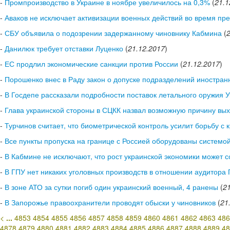
-
Промпроизводство в Украине в ноябре увеличилось на 0,3%
(
21.1
-
Аваков не исключает активизации военных действий во время пр
-
СБУ объявила о подозрении задержанному чиновнику Кабмина
(
-
Данилюк требует отставки Луценко
(
21.12.2017
)
-
ЕС продлил экономические санкции против России
(
21.12.2017
)
-
Порошенко внес в Раду закон о допуске подразделений иностран
-
В Госдепе рассказали подробности поставок летального оружия 
-
Глава украинской стороны в СЦКК назвал возможную причину вых
-
Турчинов считает, что биометрической контроль усилит борьбу с
-
Все пункты пропуска на границе с Россией оборудованы системой
-
В Кабмине не исключают, что рост украинской экономики может с
-
В ГПУ нет никаких уголовных производств в отношении аудитора 
-
В зоне АТО за сутки погиб один украинский военный, 4 ранены
(
2
-
В Запорожье правоохранители проводят обыски у чиновников
(
21
<
...
4853
4854
4855
4856
4857
4858
4859
4860
4861
4862
4863
486
4878
4879
4880
4881
4882
4883
4884
4885
4886
4887
4888
4889
48