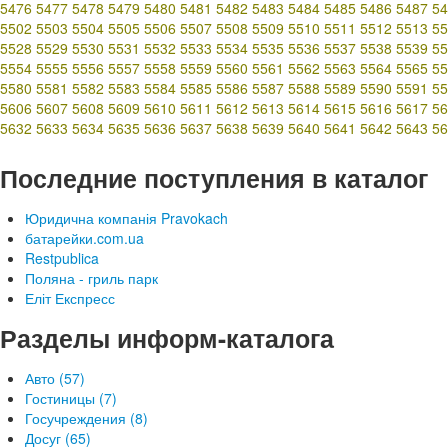
5476
5477
5478
5479
5480
5481
5482
5483
5484
5485
5486
5487
54
5502
5503
5504
5505
5506
5507
5508
5509
5510
5511
5512
5513
55
5528
5529
5530
5531
5532
5533
5534
5535
5536
5537
5538
5539
55
5554
5555
5556
5557
5558
5559
5560
5561
5562
5563
5564
5565
55
5580
5581
5582
5583
5584
5585
5586
5587
5588
5589
5590
5591
55
5606
5607
5608
5609
5610
5611
5612
5613
5614
5615
5616
5617
56
5632
5633
5634
5635
5636
5637
5638
5639
5640
5641
5642
5643
56
Последние поступления в каталог
Юридична компанія Pravokach
батарейки.com.ua
Restpublica
Поляна - гриль парк
Еліт Експресс
Разделы информ-каталога
Авто (57)
Гостиницы (7)
Госучреждения (8)
Досуг (65)