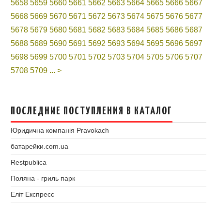
5658
5659
5660
5661
5662
5663
5664
5665
5666
5667
5668
5669
5670
5671
5672
5673
5674
5675
5676
5677
5678
5679
5680
5681
5682
5683
5684
5685
5686
5687
5688
5689
5690
5691
5692
5693
5694
5695
5696
5697
5698
5699
5700
5701
5702
5703
5704
5705
5706
5707
5708
5709
...
>
ПОСЛЕДНИЕ ПОСТУПЛЕНИЯ В КАТАЛОГ
Юридична компанія Pravokach
батарейки.com.ua
Restpublica
Поляна - гриль парк
Еліт Експресс