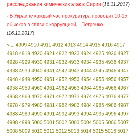
расследования химических атак в Сирии
(
16.11.2017
)
-
В Украине каждый час прокуратура проводит 10-15
обысков в связи с коррупцией, - Петренко
(
16.11.2017
)
<
...
4909
4910
4911
4912
4913
4914
4915
4916
4917
4918
4919
4920
4921
4922
4923
4924
4925
4926
4927
4928
4929
4930
4931
4932
4933
4934
4935
4936
4937
4938
4939
4940
4941
4942
4943
4944
4945
4946
4947
4948
4949
4950
4951
4952
4953
4954
4955
4956
4957
4958
4959
4960
4961
4962
4963
4964
4965
4966
4967
4968
4969
4970
4971
4972
4973
4974
4975
4976
4977
4978
4979
4980
4981
4982
4983
4984
4985
4986
4987
4988
4989
4990
4991
4992
4993
4994
4995
4996
4997
4998
4999
5000
5001
5002
5003
5004
5005
5006
5007
5008
5009
5010
5011
5012
5013
5014
5015
5016
5017