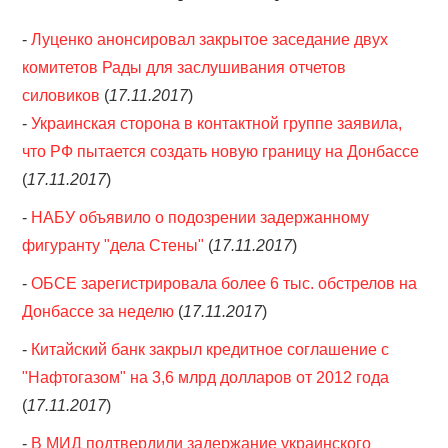
-
Луценко анонсировал закрытое заседание двух
ОБЪЯВЛЕНИЯ
комитетов Рады для заслушивания отчетов
ТРАНСПОРТ
силовиков
(
17.11.2017
)
-
Украинская сторона в контактной группе заявила,
КУДА ПОЙТИ
что РФ пытается создать новую границу на Донбассе
(
17.11.2017
)
АВТОБАЗАР
-
НАБУ объявило о подозрении задержанному
фигуранту "дела Стены"
РАБОТА
(
17.11.2017
)
-
ОБСЕ зарегистрировала более 6 тыс. обстрелов на
КОНТАКТЫ
Донбассе за неделю
(
17.11.2017
)
>
-
Китайский банк закрыл кредитное соглашение с
"Нафтогазом" на 3,6 млрд долларов от 2012 года
(
17.11.2017
)
-
В МИД подтвердили задержание украинского