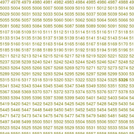
4977
4978
4979
4980
4981
4982
4983
4984
4985
4986
4987
4988
49
5003
5004
5005
5006
5007
5008
5009
5010
5011
5012
5013
5014
50
5029
5030
5031
5032
5033
5034
5035
5036
5037
5038
5039
5040
50
5055
5056
5057
5058
5059
5060
5061
5062
5063
5064
5065
5066
50
5081
5082
5083
5084
5085
5086
5087
5088
5089
5090
5091
5092
50
5107
5108
5109
5110
5111
5112
5113
5114
5115
5116
5117
5118
51
5133
5134
5135
5136
5137
5138
5139
5140
5141
5142
5143
5144
51
5159
5160
5161
5162
5163
5164
5165
5166
5167
5168
5169
5170
51
5185
5186
5187
5188
5189
5190
5191
5192
5193
5194
5195
5196
51
5211
5212
5213
5214
5215
5216
5217
5218
5219
5220
5221
5222
52
5237
5238
5239
5240
5241
5242
5243
5244
5245
5246
5247
5248
52
5263
5264
5265
5266
5267
5268
5269
5270
5271
5272
5273
5274
52
5289
5290
5291
5292
5293
5294
5295
5296
5297
5298
5299
5300
53
5315
5316
5317
5318
5319
5320
5321
5322
5323
5324
5325
5326
53
5341
5342
5343
5344
5345
5346
5347
5348
5349
5350
5351
5352
53
5367
5368
5369
5370
5371
5372
5373
5374
5375
5376
5377
5378
53
5393
5394
5395
5396
5397
5398
5399
5400
5401
5402
5403
5404
54
5419
5420
5421
5422
5423
5424
5425
5426
5427
5428
5429
5430
54
5445
5446
5447
5448
5449
5450
5451
5452
5453
5454
5455
5456
54
5471
5472
5473
5474
5475
5476
5477
5478
5479
5480
5481
5482
54
5497
5498
5499
5500
5501
5502
5503
5504
5505
5506
5507
5508
55
5523
5524
5525
5526
5527
5528
5529
5530
5531
5532
5533
5534
55
5549
5550
5551
5552
5553
5554
5555
5556
5557
5558
5559
5560
55