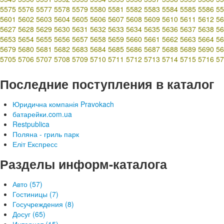
5575
5576
5577
5578
5579
5580
5581
5582
5583
5584
5585
5586
55
5601
5602
5603
5604
5605
5606
5607
5608
5609
5610
5611
5612
56
5627
5628
5629
5630
5631
5632
5633
5634
5635
5636
5637
5638
56
5653
5654
5655
5656
5657
5658
5659
5660
5661
5662
5663
5664
56
5679
5680
5681
5682
5683
5684
5685
5686
5687
5688
5689
5690
56
5705
5706
5707
5708
5709
5710
5711
5712
5713
5714
5715
5716
57
Последние поступления в каталог
Юридична компанія Pravokach
батарейки.com.ua
Restpublica
Поляна - гриль парк
Еліт Експресс
Разделы информ-каталога
Авто (57)
Гостиницы (7)
Госучреждения (8)
Досуг (65)