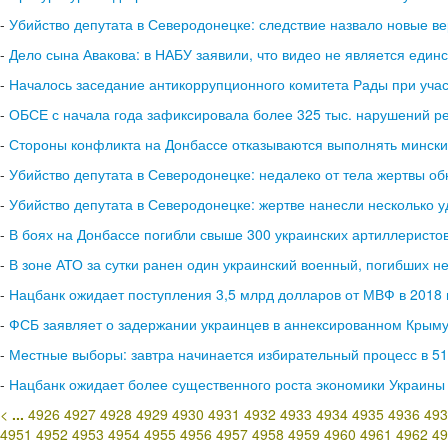
-
Убийство депутата в Северодонецке: следствие назвало новые в
-
Дело сына Авакова: в НАБУ заявили, что видео не является един
-
Началось заседание антикоррупционного комитета Рады при уча
-
ОБСЕ с начала года зафиксировала более 325 тыс. нарушений 
-
Стороны конфликта на Донбассе отказываются выполнять минские
-
Убийство депутата в Северодонецке: недалеко от тела жертвы о
-
Убийство депутата в Северодонецке: жертве нанесли несколько у
-
В боях на Донбассе погибли свыше 300 украинских артиллеристо
-
В зоне АТО за сутки ранен один украинский военный, погибших не
-
Нацбанк ожидает поступления 3,5 млрд долларов от МВФ в 2018 
-
ФСБ заявляет о задержании украинцев в аннексированном Крым
-
Местные выборы: завтра начинается избирательный процесс в 5
-
Нацбанк ожидает более существенного роста экономики Украины 
<
...
4926
4927
4928
4929
4930
4931
4932
4933
4934
4935
4936
493
4951
4952
4953
4954
4955
4956
4957
4958
4959
4960
4961
4962
49