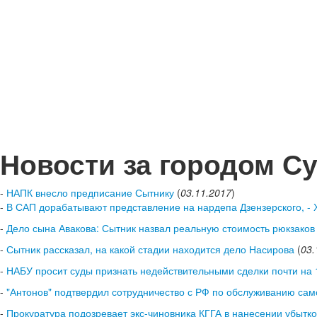
Новости за городом С
-
НАПК внесло предписание Сытнику
(
03.11.2017
)
-
В САП дорабатывают представление на нардепа Дзензерского, -
-
Дело сына Авакова: Сытник назвал реальную стоимость рюкзаков
-
Сытник рассказал, на какой стадии находится дело Насирова
(
03.
-
НАБУ просит суды признать недействительными сделки почти на 1
-
"Антонов" подтвердил сотрудничество с РФ по обслуживанию сам
-
Прокуратура подозревает экс-чиновника КГГА в нанесении убытк