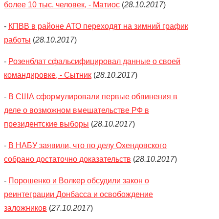
более 10 тыс. человек, - Матиос
(
28.10.2017
)
-
КПВВ в районе АТО переходят на зимний график
работы
(
28.10.2017
)
-
Розенблат сфальсифицировал данные о своей
командировке, - Сытник
(
28.10.2017
)
-
В США сформулировали первые обвинения в
деле о возможном вмешательстве РФ в
президентские выборы
(
28.10.2017
)
-
В НАБУ заявили, что по делу Охендовского
собрано достаточно доказательств
(
28.10.2017
)
-
Порошенко и Волкер обсудили закон о
реинтеграции Донбасса и освобождение
заложников
(
27.10.2017
)