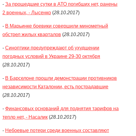
-
За прошедшие сутки в АТО погибших нет, ранены
2 военных, - Лысенко
(
28.10.2017
)
-
В Марьинке боевики совершили минометный
обстрел жилых кварталов
(
28.10.2017
)
-
Синоптики предупреждают об ухудшении
погодных условий в Украине 29-30 октября
(
28.10.2017
)
-
В Барселоне прошли демонстрации противников
независимости Каталонии, есть пострадавшие
(
28.10.2017
)
-
Финансовых оснований для поднятия тарифов на
тепло нет, - Насалик
(
28.10.2017
)
-
Небоевые потери среди военных составляют