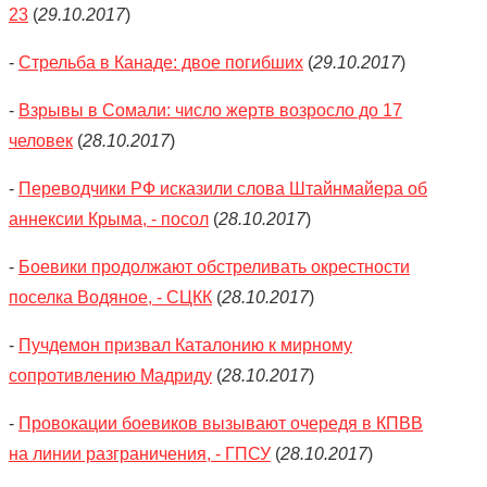
23
(
29.10.2017
)
-
Стрельба в Канаде: двое погибших
(
29.10.2017
)
-
Взрывы в Сомали: число жертв возросло до 17
человек
(
28.10.2017
)
-
Переводчики РФ исказили слова Штайнмайера об
аннексии Крыма, - посол
(
28.10.2017
)
-
Боевики продолжают обстреливать окрестности
поселка Водяное, - СЦКК
(
28.10.2017
)
-
Пучдемон призвал Каталонию к мирному
сопротивлению Мадриду
(
28.10.2017
)
-
Провокации боевиков вызывают очередя в КПВВ
на линии разграничения, - ГПСУ
(
28.10.2017
)