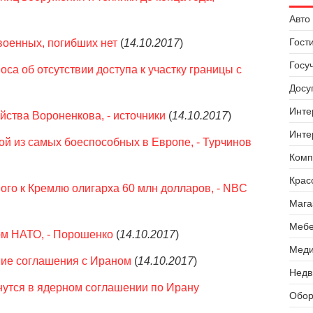
Авто 
Гост
военных, погибших нет
(
14.10.2017
)
Госу
са об отсутствии доступа к участку границы с
Досуг
Инте
йства Вороненкова, - источники
(
14.10.2017
)
Инте
ой из самых боеспособных в Европе, - Турчинов
Комп
Крас
го к Кремлю олигарха 60 млн долларов, - NBC
Мага
Мебе
ом НАТО, - Порошенко
(
14.10.2017
)
Меди
ние соглашения с Ираном
(
14.10.2017
)
Недв
нутся в ядерном соглашении по Ирану
Обор