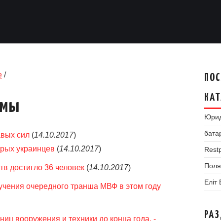
е
/
ПОС
КАТ
умы
Юрид
бата
авых сил
(
14.10.2017
)
рых украинцев
(
14.10.2017
)
Restp
Поля
в достигло 36 человек
(
14.10.2017
)
Еліт
учения очередного транша МВФ в этом году
РА
ниц вооружения и техники до конца года, -