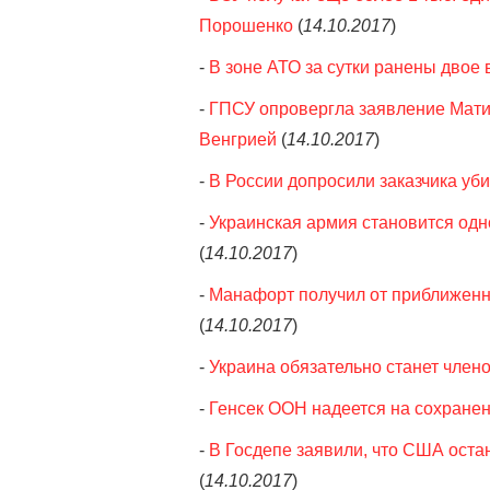
Порошенко
(
14.10.2017
)
-
В зоне АТО за сутки ранены двое 
-
ГПСУ опровергла заявление Матио
Венгрией
(
14.10.2017
)
-
В России допросили заказчика уби
-
Украинская армия становится одн
(
14.10.2017
)
-
Манафорт получил от приближенно
(
14.10.2017
)
-
Украина обязательно станет член
-
Генсек ООН надеется на сохране
-
В Госдепе заявили, что США оста
(
14.10.2017
)