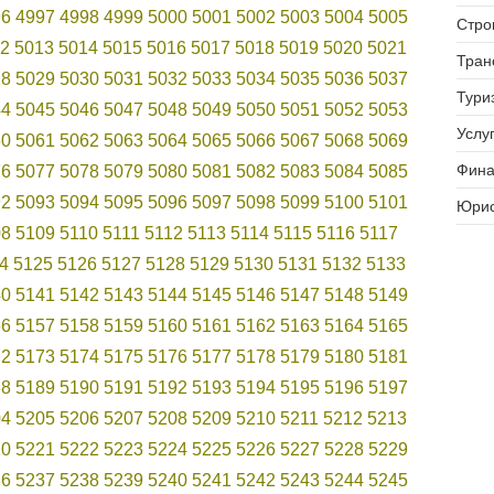
96
4997
4998
4999
5000
5001
5002
5003
5004
5005
Стро
2
5013
5014
5015
5016
5017
5018
5019
5020
5021
Тран
28
5029
5030
5031
5032
5033
5034
5035
5036
5037
Тури
44
5045
5046
5047
5048
5049
5050
5051
5052
5053
Услуг
60
5061
5062
5063
5064
5065
5066
5067
5068
5069
Фина
76
5077
5078
5079
5080
5081
5082
5083
5084
5085
92
5093
5094
5095
5096
5097
5098
5099
5100
5101
Юрис
08
5109
5110
5111
5112
5113
5114
5115
5116
5117
4
5125
5126
5127
5128
5129
5130
5131
5132
5133
40
5141
5142
5143
5144
5145
5146
5147
5148
5149
56
5157
5158
5159
5160
5161
5162
5163
5164
5165
72
5173
5174
5175
5176
5177
5178
5179
5180
5181
88
5189
5190
5191
5192
5193
5194
5195
5196
5197
04
5205
5206
5207
5208
5209
5210
5211
5212
5213
20
5221
5222
5223
5224
5225
5226
5227
5228
5229
36
5237
5238
5239
5240
5241
5242
5243
5244
5245