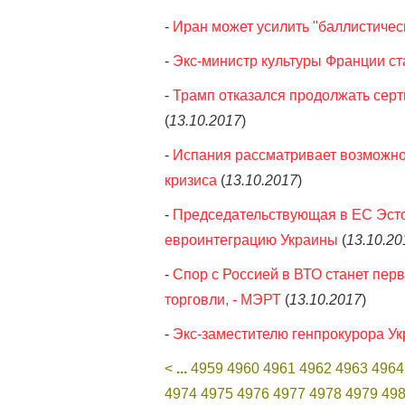
-
Иран может усилить "баллистичес
-
Экс-министр культуры Франции 
-
Трамп отказался продолжать сер
(
13.10.2017
)
-
Испания рассматривает возможно
кризиса
(
13.10.2017
)
-
Председательствующая в ЕС Эсто
евроинтеграцию Украины
(
13.10.20
-
Спор с Россией в ВТО станет пе
торговли, - МЭРТ
(
13.10.2017
)
-
Экс-заместителю генпрокурора У
<
...
4959
4960
4961
4962
4963
4964
4974
4975
4976
4977
4978
4979
49