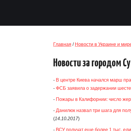
Главная
/
Новости в Украине и мир
Новости за городом С
-
В центре Киева начался марш пр
-
ФСБ заявила о задержании шесте
-
Пожары в Калифорнии: число жерт
-
Данилюк назвал три шага для пол
(
14.10.2017
)
-
ВСУ получат еще более 1 тыс. еди