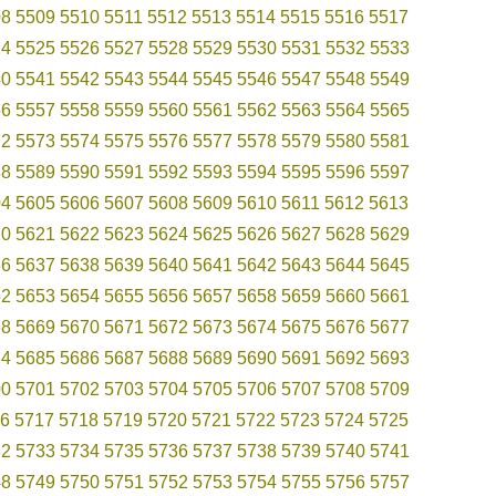
08
5509
5510
5511
5512
5513
5514
5515
5516
5517
24
5525
5526
5527
5528
5529
5530
5531
5532
5533
40
5541
5542
5543
5544
5545
5546
5547
5548
5549
56
5557
5558
5559
5560
5561
5562
5563
5564
5565
72
5573
5574
5575
5576
5577
5578
5579
5580
5581
88
5589
5590
5591
5592
5593
5594
5595
5596
5597
04
5605
5606
5607
5608
5609
5610
5611
5612
5613
20
5621
5622
5623
5624
5625
5626
5627
5628
5629
36
5637
5638
5639
5640
5641
5642
5643
5644
5645
52
5653
5654
5655
5656
5657
5658
5659
5660
5661
68
5669
5670
5671
5672
5673
5674
5675
5676
5677
84
5685
5686
5687
5688
5689
5690
5691
5692
5693
00
5701
5702
5703
5704
5705
5706
5707
5708
5709
6
5717
5718
5719
5720
5721
5722
5723
5724
5725
32
5733
5734
5735
5736
5737
5738
5739
5740
5741
48
5749
5750
5751
5752
5753
5754
5755
5756
5757