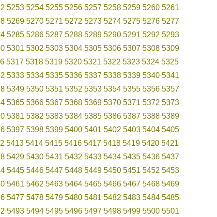
52
5253
5254
5255
5256
5257
5258
5259
5260
5261
68
5269
5270
5271
5272
5273
5274
5275
5276
5277
84
5285
5286
5287
5288
5289
5290
5291
5292
5293
00
5301
5302
5303
5304
5305
5306
5307
5308
5309
6
5317
5318
5319
5320
5321
5322
5323
5324
5325
32
5333
5334
5335
5336
5337
5338
5339
5340
5341
48
5349
5350
5351
5352
5353
5354
5355
5356
5357
64
5365
5366
5367
5368
5369
5370
5371
5372
5373
80
5381
5382
5383
5384
5385
5386
5387
5388
5389
96
5397
5398
5399
5400
5401
5402
5403
5404
5405
2
5413
5414
5415
5416
5417
5418
5419
5420
5421
28
5429
5430
5431
5432
5433
5434
5435
5436
5437
44
5445
5446
5447
5448
5449
5450
5451
5452
5453
60
5461
5462
5463
5464
5465
5466
5467
5468
5469
76
5477
5478
5479
5480
5481
5482
5483
5484
5485
92
5493
5494
5495
5496
5497
5498
5499
5500
5501