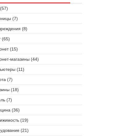
(57)
иницы (7)
чреждения (8)
 (65)
рнет (15)
рнет-магазины (44)
ьютеры (11)
ота (7)
зины (18)
ль (7)
цина (36)
ижимость (19)
удование (21)