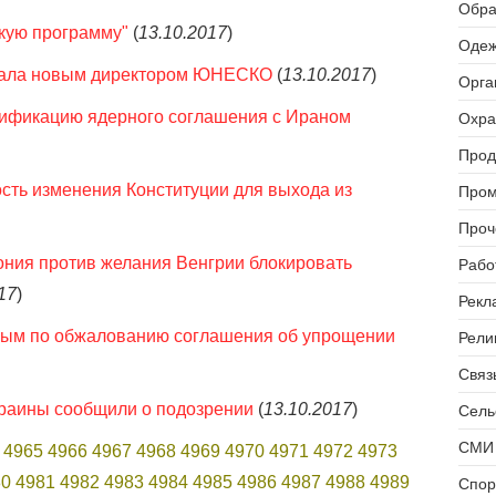
Обра
кую программу"
(
13.10.2017
)
Одеж
стала новым директором ЮНЕСКО
(
13.10.2017
)
Орга
тификацию ядерного соглашения с Ираном
Охра
Прод
сть изменения Конституции для выхода из
Пром
Проч
ния против желания Венгрии блокировать
Рабо
17
)
Рекл
рвым по обжалованию соглашения об упрощении
Рели
Связь
краины сообщили о подозрении
(
13.10.2017
)
Сель
СМИ 
4965
4966
4967
4968
4969
4970
4971
4972
4973
80
4981
4982
4983
4984
4985
4986
4987
4988
4989
Спор