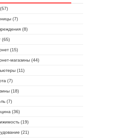
(57)
иницы (7)
чреждения (8)
 (65)
рнет (15)
рнет-магазины (44)
ьютеры (11)
ота (7)
зины (18)
ль (7)
цина (36)
ижимость (19)
удование (21)