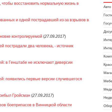
 чтобы восстановить нормальную жизнь в
Авто 
Гост
ованных и одной пострадавшей из-за взрывов в
Госу
Досуг
иновке контролируемой
(
27.09.2017
)
Инте
й пострадали два человека, - источник
Инте
Комп
й: в Генштабе не исключают диверсии
Крас
Мага
й: появились первые версии случившегося
Мебе
Меди
прибыл Гройсман
(
27.09.2017
)
Недв
вов боеприпасов в Винницкой области
Обор