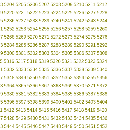
03
5204
5205
5206
5207
5208
5209
5210
5211
5212
19
5220
5221
5222
5223
5224
5225
5226
5227
5228
35
5236
5237
5238
5239
5240
5241
5242
5243
5244
51
5252
5253
5254
5255
5256
5257
5258
5259
5260
67
5268
5269
5270
5271
5272
5273
5274
5275
5276
83
5284
5285
5286
5287
5288
5289
5290
5291
5292
99
5300
5301
5302
5303
5304
5305
5306
5307
5308
5
5316
5317
5318
5319
5320
5321
5322
5323
5324
31
5332
5333
5334
5335
5336
5337
5338
5339
5340
47
5348
5349
5350
5351
5352
5353
5354
5355
5356
63
5364
5365
5366
5367
5368
5369
5370
5371
5372
79
5380
5381
5382
5383
5384
5385
5386
5387
5388
95
5396
5397
5398
5399
5400
5401
5402
5403
5404
11
5412
5413
5414
5415
5416
5417
5418
5419
5420
27
5428
5429
5430
5431
5432
5433
5434
5435
5436
43
5444
5445
5446
5447
5448
5449
5450
5451
5452