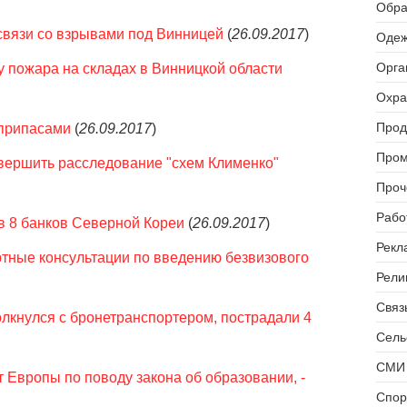
Обра
связи со взрывами под Винницей
(
26.09.2017
)
Одеж
Орга
у пожара на складах в Винницкой области
Охра
Прод
еприпасами
(
26.09.2017
)
Пром
авершить расследование "схем Клименко"
Проч
Рабо
 8 банков Северной Кореи
(
26.09.2017
)
Рекл
ртные консультации по введению безвизового
Рели
Связь
лкнулся с бронетранспортером, пострадали 4
Сель
СМИ 
 Европы по поводу закона об образовании, -
Спор