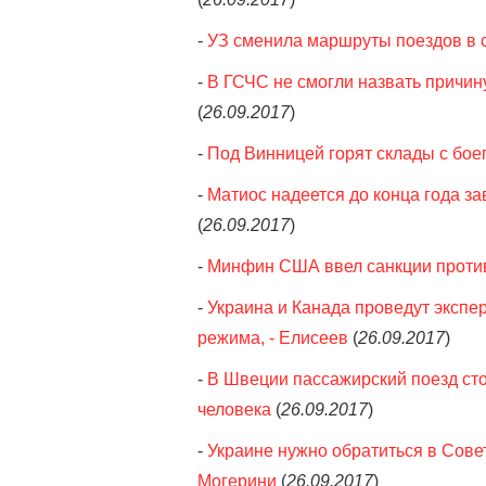
-
УЗ сменила маршруты поездов в 
-
В ГСЧС не смогли назвать причин
(
26.09.2017
)
-
Под Винницей горят склады с бо
-
Матиос надеется до конца года з
(
26.09.2017
)
-
Минфин США ввел санкции против
-
Украина и Канада проведут экспе
режима, - Елисеев
(
26.09.2017
)
-
В Швеции пассажирский поезд сто
человека
(
26.09.2017
)
-
Украине нужно обратиться в Совет
Могерини
(
26.09.2017
)