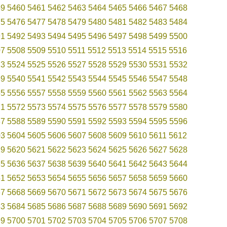
59
5460
5461
5462
5463
5464
5465
5466
5467
5468
75
5476
5477
5478
5479
5480
5481
5482
5483
5484
91
5492
5493
5494
5495
5496
5497
5498
5499
5500
07
5508
5509
5510
5511
5512
5513
5514
5515
5516
23
5524
5525
5526
5527
5528
5529
5530
5531
5532
39
5540
5541
5542
5543
5544
5545
5546
5547
5548
55
5556
5557
5558
5559
5560
5561
5562
5563
5564
71
5572
5573
5574
5575
5576
5577
5578
5579
5580
87
5588
5589
5590
5591
5592
5593
5594
5595
5596
03
5604
5605
5606
5607
5608
5609
5610
5611
5612
19
5620
5621
5622
5623
5624
5625
5626
5627
5628
35
5636
5637
5638
5639
5640
5641
5642
5643
5644
51
5652
5653
5654
5655
5656
5657
5658
5659
5660
67
5668
5669
5670
5671
5672
5673
5674
5675
5676
83
5684
5685
5686
5687
5688
5689
5690
5691
5692
99
5700
5701
5702
5703
5704
5705
5706
5707
5708