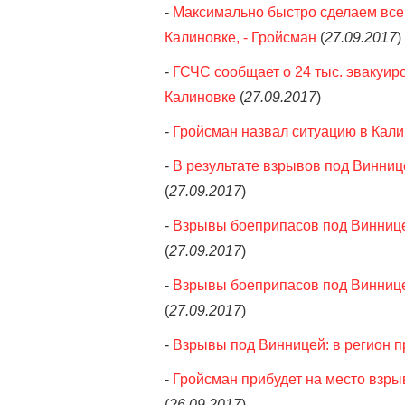
-
Максимально быстро сделаем все,
Калиновке, - Гройсман
(
27.09.2017
)
-
ГСЧС сообщает о 24 тыс. эвакуир
Калиновке
(
27.09.2017
)
-
Гройсман назвал ситуацию в Кал
-
В результате взрывов под Виннице
(
27.09.2017
)
-
Взрывы боеприпасов под Виннице
(
27.09.2017
)
-
Взрывы боеприпасов под Виннице
(
27.09.2017
)
-
Взрывы под Винницей: в регион 
-
Гройсман прибудет на место взры
(
26.09.2017
)