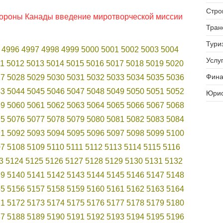
Стро
бороны Канады введение миротворческой миссии
Тран
Тури
4996
4997
4998
4999
5000
5001
5002
5003
5004
Услуг
11
5012
5013
5014
5015
5016
5017
5018
5019
5020
Фина
27
5028
5029
5030
5031
5032
5033
5034
5035
5036
43
5044
5045
5046
5047
5048
5049
5050
5051
5052
Юрис
59
5060
5061
5062
5063
5064
5065
5066
5067
5068
75
5076
5077
5078
5079
5080
5081
5082
5083
5084
91
5092
5093
5094
5095
5096
5097
5098
5099
5100
07
5108
5109
5110
5111
5112
5113
5114
5115
5116
3
5124
5125
5126
5127
5128
5129
5130
5131
5132
39
5140
5141
5142
5143
5144
5145
5146
5147
5148
55
5156
5157
5158
5159
5160
5161
5162
5163
5164
71
5172
5173
5174
5175
5176
5177
5178
5179
5180
87
5188
5189
5190
5191
5192
5193
5194
5195
5196