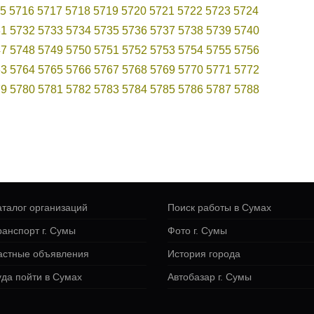
5
5716
5717
5718
5719
5720
5721
5722
5723
5724
31
5732
5733
5734
5735
5736
5737
5738
5739
5740
47
5748
5749
5750
5751
5752
5753
5754
5755
5756
63
5764
5765
5766
5767
5768
5769
5770
5771
5772
79
5780
5781
5782
5783
5784
5785
5786
5787
5788
аталог организаций
Поиск работы в Сумах
ранспорт г. Сумы
Фото г. Сумы
астные объявления
История города
уда пойти в Сумах
Автобазар г. Сумы