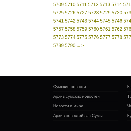
5709
5710
5711
5712
5713
5714
571
5725
5726
5727
5728
5729
5730
57
5741
5742
5743
5744
5745
5746
57
5757
5758
5759
5760
5761
5762
57
5773
5774
5775
5776
5777
5778
57
5789
5790
...
>
Сумские новости
К
Архив сумских новостей
Т
Новости в мире
Ч
Архив новостей за г.Сумы
К