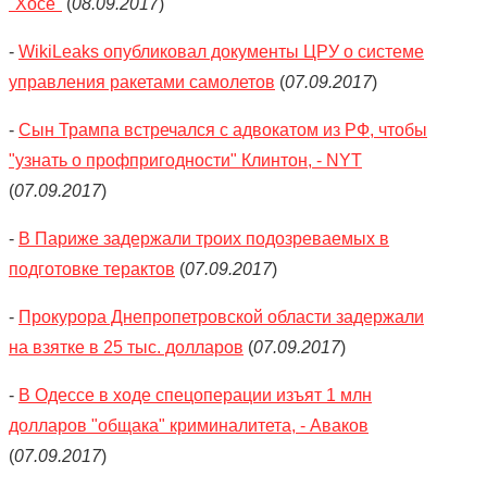
"Хосе"
(
08.09.2017
)
-
WikiLeaks опубликовал документы ЦРУ о системе
управления ракетами самолетов
(
07.09.2017
)
-
Сын Трампа встречался с адвокатом из РФ, чтобы
"узнать о профпригодности" Клинтон, - NYT
(
07.09.2017
)
-
В Париже задержали троих подозреваемых в
подготовке терактов
(
07.09.2017
)
-
Прокурора Днепропетровской области задержали
на взятке в 25 тыс. долларов
(
07.09.2017
)
-
В Одессе в ходе спецоперации изъят 1 млн
долларов "общака" криминалитета, - Аваков
(
07.09.2017
)