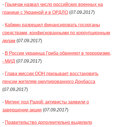
-
Грымчак назвал число российских военных на
границе с Украиной и в ОРДЛО
(
07.09.2017
)
-
Кабмин разрешил финансировать госорганы
средствами, конфискованными по коррупционным
делам
(
07.09.2017
)
-
В России украинца Гриба обвиняют в терроризме,
- МИД
(
07.09.2017
)
-
Глава миссии ООН призывает восстановить
пенсии жителям оккупированного Донбасса
(
07.09.2017
)
-
Митинг под Радой: активисты заявили о
завершении акции
(
07.09.2017
)
-
Правительство дополнительно выделило