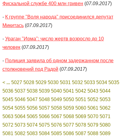
Фискальной службе 400 млн гривен
(
07.09.2017
)
-
К группе "Воля народа" присоединился депутат
Микитась
(
07.09.2017
)
-
Ураган "Ирма": число жертв возросло до 10
человек
(
07.09.2017
)
-
Полиция заявила об одном задержанном после
столкновений под Радой
(
07.09.2017
)
<
...
5027
5028
5029
5030
5031
5032
5033
5034
5035
5036
5037
5038
5039
5040
5041
5042
5043
5044
5045
5046
5047
5048
5049
5050
5051
5052
5053
5054
5055
5056
5057
5058
5059
5060
5061
5062
5063
5064
5065
5066
5067
5068
5069
5070
5071
5072
5073
5074
5075
5076
5077
5078
5079
5080
5081
5082
5083
5084
5085
5086
5087
5088
5089