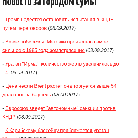
Новости за городом Сумы
КАТАЛОГ
-
Трамп надеется остановить испытания в КНДР
ОБЪЯВЛЕНИЯ
путем переговоров
(
08.09.2017
)
ТРАНСПОРТ
-
Возле побережья Мексики произошло самое
сильное с 1985 года землетрясение
(
08.09.2017
)
КУДА ПОЙТИ
-
Ураган "Ирма": количество жертв увеличилось до
АВТОБАЗАР
14
(
08.09.2017
)
РАБОТА
-
Цена нефти Brent растет, она торгуется выше 54
долларов за баррель
(
08.09.2017
)
КОНТАКТЫ
-
Евросоюз введет "автономные" санкции против
>
КНДР
(
08.09.2017
)
-
К Карибскому бассейну приближается ураган