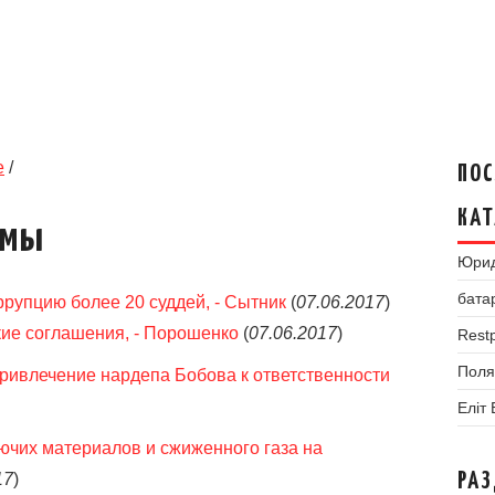
е
/
ПОС
КАТ
умы
Юрид
бата
рупцию более 20 суддей, - Сытник
(
07.06.2017
)
кие соглашения, - Порошенко
(
07.06.2017
)
Restp
Поля
ривлечение нардепа Бобова к ответственности
Еліт
ючих материалов и сжиженного газа на
17
)
РА