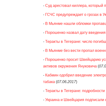
-
Суд арестовал киллера, который
-
ГСЧС предупреждает о грозах в У
-
В Мьянме нашли обломки пропавш
-
Порошенко назвал дату введения
-
Теракты в Тегеране: число погибш
-
В Мьянме без вести пропал воен
-
Порошенко просит Швейцарию ус
активов окружения Януковича
(
07.
-
Кабмин одобрил введение электро
табака
(
07.06.2017
)
-
Теракты в Тегеране: подробности
-
Украина и Швейцария подписали 