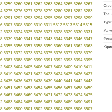
58
5259
5260
5261
5262
5263
5264
5265
5266
5267
Стро
74
5275
5276
5277
5278
5279
5280
5281
5282
5283
Тран
90
5291
5292
5293
5294
5295
5296
5297
5298
5299
Тури
06
5307
5308
5309
5310
5311
5312
5313
5314
5315
Услуг
22
5323
5324
5325
5326
5327
5328
5329
5330
5331
Фина
38
5339
5340
5341
5342
5343
5344
5345
5346
5347
54
5355
5356
5357
5358
5359
5360
5361
5362
5363
Юрис
70
5371
5372
5373
5374
5375
5376
5377
5378
5379
86
5387
5388
5389
5390
5391
5392
5393
5394
5395
02
5403
5404
5405
5406
5407
5408
5409
5410
5411
18
5419
5420
5421
5422
5423
5424
5425
5426
5427
34
5435
5436
5437
5438
5439
5440
5441
5442
5443
50
5451
5452
5453
5454
5455
5456
5457
5458
5459
66
5467
5468
5469
5470
5471
5472
5473
5474
5475
82
5483
5484
5485
5486
5487
5488
5489
5490
5491
98
5499
5500
5501
5502
5503
5504
5505
5506
5507