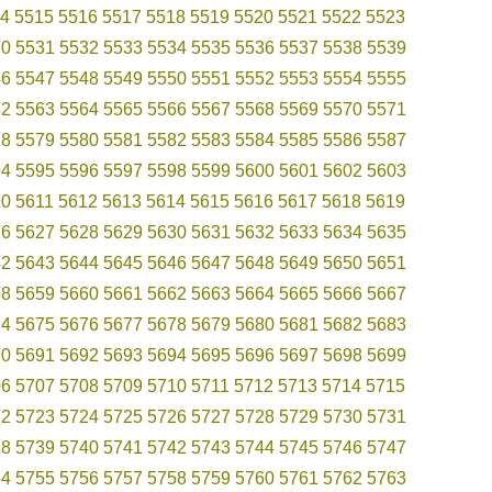
4
5515
5516
5517
5518
5519
5520
5521
5522
5523
30
5531
5532
5533
5534
5535
5536
5537
5538
5539
46
5547
5548
5549
5550
5551
5552
5553
5554
5555
62
5563
5564
5565
5566
5567
5568
5569
5570
5571
78
5579
5580
5581
5582
5583
5584
5585
5586
5587
94
5595
5596
5597
5598
5599
5600
5601
5602
5603
10
5611
5612
5613
5614
5615
5616
5617
5618
5619
26
5627
5628
5629
5630
5631
5632
5633
5634
5635
42
5643
5644
5645
5646
5647
5648
5649
5650
5651
58
5659
5660
5661
5662
5663
5664
5665
5666
5667
74
5675
5676
5677
5678
5679
5680
5681
5682
5683
90
5691
5692
5693
5694
5695
5696
5697
5698
5699
06
5707
5708
5709
5710
5711
5712
5713
5714
5715
22
5723
5724
5725
5726
5727
5728
5729
5730
5731
38
5739
5740
5741
5742
5743
5744
5745
5746
5747
54
5755
5756
5757
5758
5759
5760
5761
5762
5763