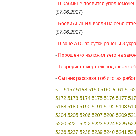
-
В Кабмине появится уполномочен
(
07.06.2017
)
-
Боевики ИГИЛ взяли на себя отве
(
07.06.2017
)
-
В зоне АТО за сутки ранены 8 укр
-
Порошенко наложил вето на закон
-
Террорист-смертник подорвал се
-
Сытник рассказал об итогах рабо
<
...
5157
5158
5159
5160
5161
5162
5172
5173
5174
5175
5176
5177
51
5188
5189
5190
5191
5192
5193
51
5204
5205
5206
5207
5208
5209
52
5220
5221
5222
5223
5224
5225
52
5236
5237
5238
5239
5240
5241
52