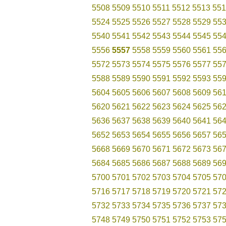
5508
5509
5510
5511
5512
5513
551
5524
5525
5526
5527
5528
5529
55
5540
5541
5542
5543
5544
5545
55
5556
5557
5558
5559
5560
5561
55
5572
5573
5574
5575
5576
5577
55
5588
5589
5590
5591
5592
5593
55
5604
5605
5606
5607
5608
5609
56
5620
5621
5622
5623
5624
5625
56
5636
5637
5638
5639
5640
5641
56
5652
5653
5654
5655
5656
5657
56
5668
5669
5670
5671
5672
5673
56
5684
5685
5686
5687
5688
5689
56
5700
5701
5702
5703
5704
5705
57
5716
5717
5718
5719
5720
5721
57
5732
5733
5734
5735
5736
5737
57
5748
5749
5750
5751
5752
5753
57