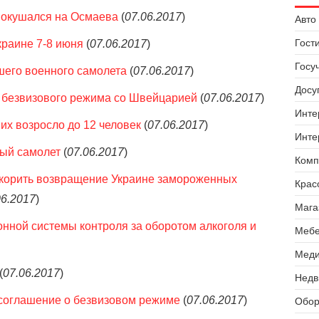
 покушался на Осмаева
(
07.06.2017
)
Авто 
Гост
краине 7-8 июня
(
07.06.2017
)
Госу
его военного самолета
(
07.06.2017
)
Досуг
 безвизового режима со Швейцарией
(
07.06.2017
)
Инте
их возросло до 12 человек
(
07.06.2017
)
Инте
ный самолет
(
07.06.2017
)
Комп
корить возвращение Украине замороженных
Крас
06.2017
)
Мага
нной системы контроля за оборотом алкоголя и
Мебе
Меди
(
07.06.2017
)
Недв
соглашение о безвизовом режиме
(
07.06.2017
)
Обор