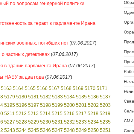
Обра
ный по вопросам гендерной политики
Одеж
Орга
тственность за теракт в парламенте Ирана
Охра
Прод
аинских военных, погибших нет
(
07.06.2017
)
Пром
 о частных детективах
(
07.06.2017
)
Проч
бя в здании парламента Ирана
(
07.06.2017
)
Рабо
ты НАБУ за два года
(
07.06.2017
)
Рекл
5163
5164
5165
5166
5167
5168
5169
5170
5171
Рели
78
5179
5180
5181
5182
5183
5184
5185
5186
5187
Связь
94
5195
5196
5197
5198
5199
5200
5201
5202
5203
Сель
10
5211
5212
5213
5214
5215
5216
5217
5218
5219
СМИ 
26
5227
5228
5229
5230
5231
5232
5233
5234
5235
42
5243
5244
5245
5246
5247
5248
5249
5250
5251
Спор