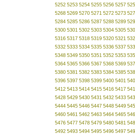
5252
5253
5254
5255
5256
5257
52
5268
5269
5270
5271
5272
5273
52
5284
5285
5286
5287
5288
5289
52
5300
5301
5302
5303
5304
5305
53
5316
5317
5318
5319
5320
5321
53
5332
5333
5334
5335
5336
5337
53
5348
5349
5350
5351
5352
5353
53
5364
5365
5366
5367
5368
5369
53
5380
5381
5382
5383
5384
5385
53
5396
5397
5398
5399
5400
5401
54
5412
5413
5414
5415
5416
5417
54
5428
5429
5430
5431
5432
5433
54
5444
5445
5446
5447
5448
5449
54
5460
5461
5462
5463
5464
5465
54
5476
5477
5478
5479
5480
5481
54
5492
5493
5494
5495
5496
5497
54