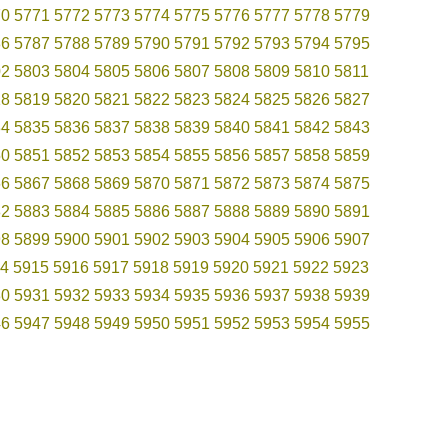
70
5771
5772
5773
5774
5775
5776
5777
5778
5779
86
5787
5788
5789
5790
5791
5792
5793
5794
5795
02
5803
5804
5805
5806
5807
5808
5809
5810
5811
18
5819
5820
5821
5822
5823
5824
5825
5826
5827
34
5835
5836
5837
5838
5839
5840
5841
5842
5843
50
5851
5852
5853
5854
5855
5856
5857
5858
5859
66
5867
5868
5869
5870
5871
5872
5873
5874
5875
82
5883
5884
5885
5886
5887
5888
5889
5890
5891
98
5899
5900
5901
5902
5903
5904
5905
5906
5907
4
5915
5916
5917
5918
5919
5920
5921
5922
5923
30
5931
5932
5933
5934
5935
5936
5937
5938
5939
46
5947
5948
5949
5950
5951
5952
5953
5954
5955