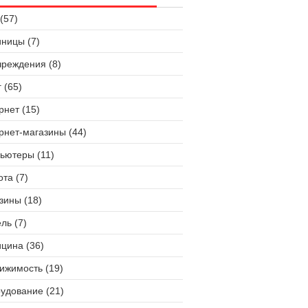
(57)
иницы (7)
чреждения (8)
 (65)
рнет (15)
рнет-магазины (44)
ьютеры (11)
ота (7)
зины (18)
ль (7)
цина (36)
ижимость (19)
удование (21)