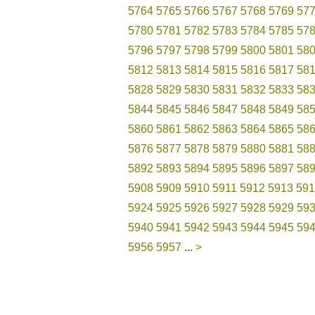
5764
5765
5766
5767
5768
5769
57
5780
5781
5782
5783
5784
5785
57
5796
5797
5798
5799
5800
5801
58
5812
5813
5814
5815
5816
5817
58
5828
5829
5830
5831
5832
5833
58
5844
5845
5846
5847
5848
5849
58
5860
5861
5862
5863
5864
5865
58
5876
5877
5878
5879
5880
5881
58
5892
5893
5894
5895
5896
5897
58
5908
5909
5910
5911
5912
5913
591
5924
5925
5926
5927
5928
5929
59
5940
5941
5942
5943
5944
5945
59
5956
5957
...
>