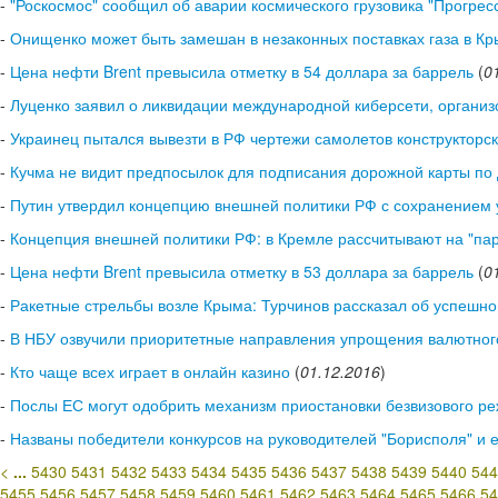
-
"Роскосмос" сообщил об аварии космического грузовика "Прогрес
-
Онищенко может быть замешан в незаконных поставках газа в Кр
-
Цена нефти Brent превысила отметку в 54 доллара за баррель
(
0
-
Луценко заявил о ликвидации международной киберсети, органи
-
Украинец пытался вывезти в РФ чертежи самолетов конструкторск
-
Кучма не видит предпосылок для подписания дорожной карты по 
-
Путин утвердил концепцию внешней политики РФ с сохранением 
-
Концепция внешней политики РФ: в Кремле рассчитывают на "па
-
Цена нефти Brent превысила отметку в 53 доллара за баррель
(
0
-
Ракетные стрельбы возле Крыма: Турчинов рассказал об успешн
-
В НБУ озвучили приоритетные направления упрощения валютног
-
Кто чаще всех играет в онлайн казино
(
01.12.2016
)
-
Послы ЕС могут одобрить механизм приостановки безвизового р
-
Названы победители конкурсов на руководителей "Борисполя" и 
<
...
5430
5431
5432
5433
5434
5435
5436
5437
5438
5439
5440
544
5455
5456
5457
5458
5459
5460
5461
5462
5463
5464
5465
5466
54