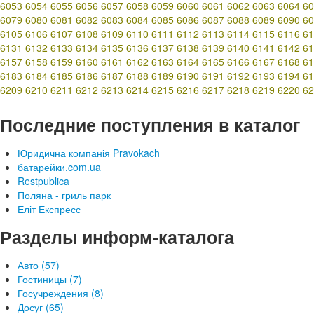
6053
6054
6055
6056
6057
6058
6059
6060
6061
6062
6063
6064
60
6079
6080
6081
6082
6083
6084
6085
6086
6087
6088
6089
6090
60
6105
6106
6107
6108
6109
6110
6111
6112
6113
6114
6115
6116
61
6131
6132
6133
6134
6135
6136
6137
6138
6139
6140
6141
6142
61
6157
6158
6159
6160
6161
6162
6163
6164
6165
6166
6167
6168
61
6183
6184
6185
6186
6187
6188
6189
6190
6191
6192
6193
6194
61
6209
6210
6211
6212
6213
6214
6215
6216
6217
6218
6219
6220
62
Последние поступления в каталог
Юридична компанія Pravokach
батарейки.com.ua
Restpublica
Поляна - гриль парк
Еліт Експресс
Разделы информ-каталога
Авто (57)
Гостиницы (7)
Госучреждения (8)
Досуг (65)