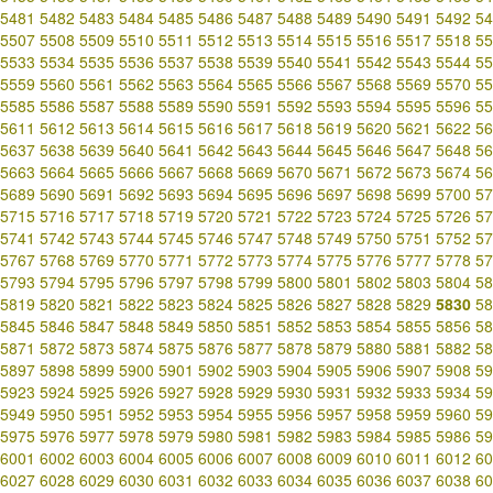
5481
5482
5483
5484
5485
5486
5487
5488
5489
5490
5491
5492
54
5507
5508
5509
5510
5511
5512
5513
5514
5515
5516
5517
5518
55
5533
5534
5535
5536
5537
5538
5539
5540
5541
5542
5543
5544
55
5559
5560
5561
5562
5563
5564
5565
5566
5567
5568
5569
5570
55
5585
5586
5587
5588
5589
5590
5591
5592
5593
5594
5595
5596
55
5611
5612
5613
5614
5615
5616
5617
5618
5619
5620
5621
5622
56
5637
5638
5639
5640
5641
5642
5643
5644
5645
5646
5647
5648
56
5663
5664
5665
5666
5667
5668
5669
5670
5671
5672
5673
5674
56
5689
5690
5691
5692
5693
5694
5695
5696
5697
5698
5699
5700
57
5715
5716
5717
5718
5719
5720
5721
5722
5723
5724
5725
5726
57
5741
5742
5743
5744
5745
5746
5747
5748
5749
5750
5751
5752
57
5767
5768
5769
5770
5771
5772
5773
5774
5775
5776
5777
5778
57
5793
5794
5795
5796
5797
5798
5799
5800
5801
5802
5803
5804
58
5819
5820
5821
5822
5823
5824
5825
5826
5827
5828
5829
5830
58
5845
5846
5847
5848
5849
5850
5851
5852
5853
5854
5855
5856
58
5871
5872
5873
5874
5875
5876
5877
5878
5879
5880
5881
5882
58
5897
5898
5899
5900
5901
5902
5903
5904
5905
5906
5907
5908
59
5923
5924
5925
5926
5927
5928
5929
5930
5931
5932
5933
5934
59
5949
5950
5951
5952
5953
5954
5955
5956
5957
5958
5959
5960
59
5975
5976
5977
5978
5979
5980
5981
5982
5983
5984
5985
5986
59
6001
6002
6003
6004
6005
6006
6007
6008
6009
6010
6011
6012
60
6027
6028
6029
6030
6031
6032
6033
6034
6035
6036
6037
6038
60