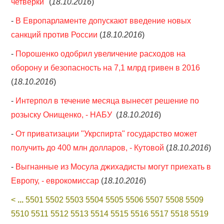
четверки"
(
18.10.2016
)
-
В Европарламенте допускают введение новых
санкций против России
(
18.10.2016
)
-
Порошенко одобрил увеличение расходов на
оборону и безопасность на 7,1 млрд гривен в 2016
(
18.10.2016
)
-
Интерпол в течение месяца вынесет решение по
розыску Онищенко, - НАБУ
(
18.10.2016
)
-
От приватизации "Укрспирта" государство может
получить до 400 млн долларов, - Кутовой
(
18.10.2016
)
-
Выгнанные из Мосула джихадисты могут приехать в
Европу, - еврокомиссар
(
18.10.2016
)
<
...
5501
5502
5503
5504
5505
5506
5507
5508
5509
5510
5511
5512
5513
5514
5515
5516
5517
5518
5519