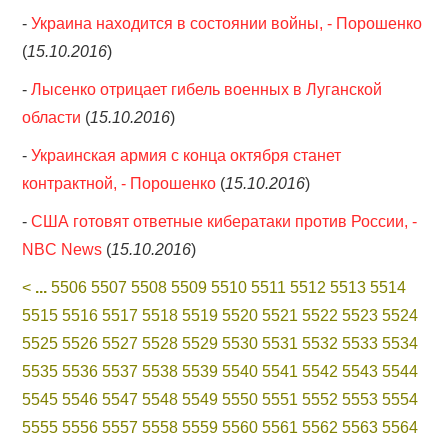
-
Украина находится в состоянии войны, - Порошенко
(
15.10.2016
)
-
Лысенко отрицает гибель военных в Луганской
области
(
15.10.2016
)
-
Украинская армия с конца октября станет
контрактной, - Порошенко
(
15.10.2016
)
-
США готовят ответные кибератаки против России, -
NBC News
(
15.10.2016
)
<
...
5506
5507
5508
5509
5510
5511
5512
5513
5514
5515
5516
5517
5518
5519
5520
5521
5522
5523
5524
5525
5526
5527
5528
5529
5530
5531
5532
5533
5534
5535
5536
5537
5538
5539
5540
5541
5542
5543
5544
5545
5546
5547
5548
5549
5550
5551
5552
5553
5554
5555
5556
5557
5558
5559
5560
5561
5562
5563
5564