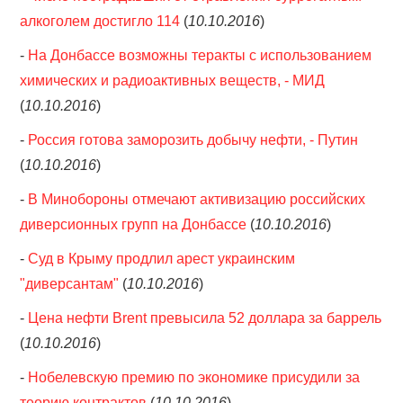
алкоголем достигло 114
(
10.10.2016
)
-
На Донбассе возможны теракты с использованием
химических и радиоактивных веществ, - МИД
(
10.10.2016
)
-
Россия готова заморозить добычу нефти, - Путин
(
10.10.2016
)
-
В Минобороны отмечают активизацию российских
диверсионных групп на Донбассе
(
10.10.2016
)
-
Суд в Крыму продлил арест украинским
"диверсантам"
(
10.10.2016
)
-
Цена нефти Brent превысила 52 доллара за баррель
(
10.10.2016
)
-
Нобелевскую премию по экономике присудили за
теорию контрактов
(
10.10.2016
)