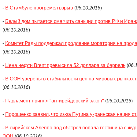
-
В Стамбуле прогремел взрыв
(
06.10.2016
)
-
Белый дом пытается смягчить санкции против РФ и Ирана,
(
06.10.2016
)
-
Комитет Рады поддержал продление моратория на прода
(
06.10.2016
)
-
Цена нефти Brent превысила 52 доллара за баррель
(
06.
-
В ООН уверены в стабильности цен на мировых рынках 
(
06.10.2016
)
-
Парламент принял "антирейдерский закон"
(
06.10.2016
)
-
Порошенко заявил, что из-за Путина украинская нация с
-
В сирийском Алеппо под обстрел попала гостиница с жу
ООН
(
06.10.2016
)