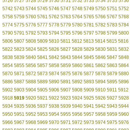
5726
5727
5728
5729
5730
5731
5732
5733
5734
5735
5736
5742
5743
5744
5745
5746
5747
5748
5749
5750
5751
5752
5758
5759
5760
5761
5762
5763
5764
5765
5766
5767
5768
5774
5775
5776
5777
5778
5779
5780
5781
5782
5783
5784
5790
5791
5792
5793
5794
5795
5796
5797
5798
5799
5800
5806
5807
5808
5809
5810
5811
5812
5813
5814
5815
5816
5822
5823
5824
5825
5826
5827
5828
5829
5830
5831
5832
5838
5839
5840
5841
5842
5843
5844
5845
5846
5847
5848
5854
5855
5856
5857
5858
5859
5860
5861
5862
5863
5864
5870
5871
5872
5873
5874
5875
5876
5877
5878
5879
5880
5886
5887
5888
5889
5890
5891
5892
5893
5894
5895
5896
5902
5903
5904
5905
5906
5907
5908
5909
5910
5911
5912
5918
5919
5920
5921
5922
5923
5924
5925
5926
5927
5928
5934
5935
5936
5937
5938
5939
5940
5941
5942
5943
5944
5950
5951
5952
5953
5954
5955
5956
5957
5958
5959
5960
5966
5967
5968
5969
5970
5971
5972
5973
5974
5975
5976