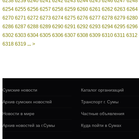
6238
6239
6240
6241
6242
6243
6244
6245
6246
6247
6248
6254
6255
6256
6257
6258
6259
6260
6261
6262
6263
6264
6270
6271
6272
6273
6274
6275
6276
6277
6278
6279
6280
6286
6287
6288
6289
6290
6291
6292
6293
6294
6295
6296
6302
6303
6304
6305
6306
6307
6308
6309
6310
6311
6312
6318
6319
...
>
Сумские новости
Каталог организаций
Архив сумских новостей
Транспорт г. Сумы
Новости в мире
Частные объявления
Архив новостей за г.Сумы
Куда пойти в Сумах