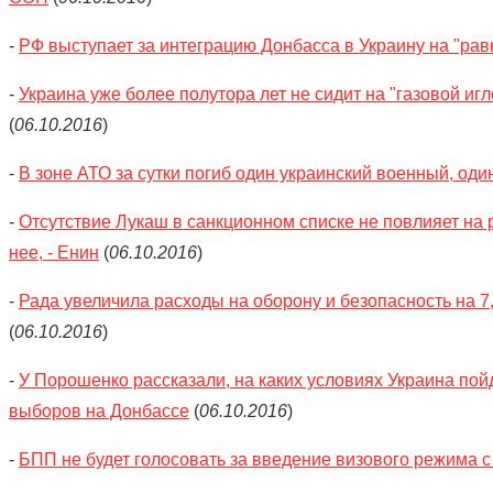
-
РФ выступает за интеграцию Донбасса в Украину на "рав
-
Украина уже более полутора лет не сидит на "газовой иг
(
06.10.2016
)
-
В зоне АТО за сутки погиб один украинский военный, оди
-
Отсутствие Лукаш в санкционном списке не повлияет на
нее, - Енин
(
06.10.2016
)
-
Рада увеличила расходы на оборону и безопасность на 7
(
06.10.2016
)
-
У Порошенко рассказали, на каких условиях Украина пой
выборов на Донбассе
(
06.10.2016
)
-
БПП не будет голосовать за введение визового режима 