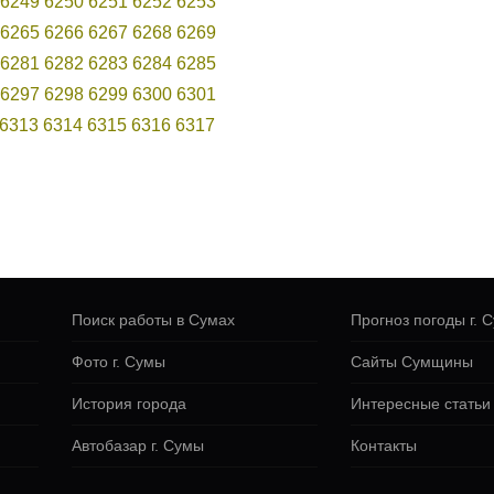
6249
6250
6251
6252
6253
6265
6266
6267
6268
6269
6281
6282
6283
6284
6285
6297
6298
6299
6300
6301
6313
6314
6315
6316
6317
Поиск работы в Сумах
Прогноз погоды г. 
Фото г. Сумы
Сайты Сумщины
История города
Интересные статьи
Автобазар г. Сумы
Контакты