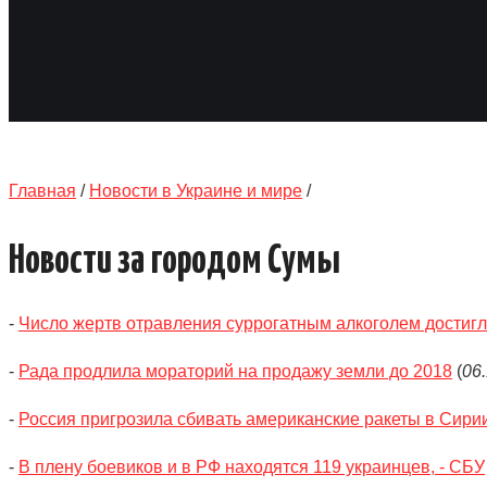
Главная
/
Новости в Украине и мире
/
Новости за городом Сумы
-
Число жертв отравления суррогатным алкоголем достигл
-
Рада продлила мораторий на продажу земли до 2018
(
06
-
Россия пригрозила сбивать американские ракеты в Сири
-
В плену боевиков и в РФ находятся 119 украинцев, - СБУ