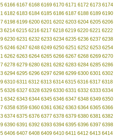
65
6166
6167
6168
6169
6170
6171
6172
6173
6174
81
6182
6183
6184
6185
6186
6187
6188
6189
6190
97
6198
6199
6200
6201
6202
6203
6204
6205
6206
3
6214
6215
6216
6217
6218
6219
6220
6221
6222
29
6230
6231
6232
6233
6234
6235
6236
6237
6238
45
6246
6247
6248
6249
6250
6251
6252
6253
6254
61
6262
6263
6264
6265
6266
6267
6268
6269
6270
77
6278
6279
6280
6281
6282
6283
6284
6285
6286
93
6294
6295
6296
6297
6298
6299
6300
6301
6302
09
6310
6311
6312
6313
6314
6315
6316
6317
6318
25
6326
6327
6328
6329
6330
6331
6332
6333
6334
41
6342
6343
6344
6345
6346
6347
6348
6349
6350
57
6358
6359
6360
6361
6362
6363
6364
6365
6366
73
6374
6375
6376
6377
6378
6379
6380
6381
6382
89
6390
6391
6392
6393
6394
6395
6396
6397
6398
05
6406
6407
6408
6409
6410
6411
6412
6413
6414