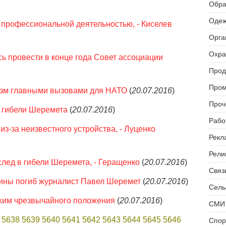
Обра
Одеж
 профессиональной деятельностью, - Киселев
Орга
Охра
ь провести в конце года Совет ассоциации
Прод
Пром
изм главными вызовами для НАТО
(
20.07.2016
)
Проч
у гибели Шеремета
(
20.07.2016
)
Рабо
з-за неизвестного устройства, - Луценко
Рекл
Рели
след в гибели Шеремета, - Геращенко
(
20.07.2016
)
Связь
шины погиб журналист Павел Шеремет
(
20.07.2016
)
Сель
жим чрезвычайного положения
(
20.07.2016
)
СМИ 
5638
5639
5640
5641
5642
5643
5644
5645
5646
Спор