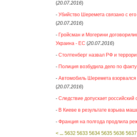
(
20.07.2016
)
-
Убийство Шеремета связано с его
(
20.07.2016
)
-
Гройсман и Могерини договорилис
Украина - ЕС
(
20.07.2016
)
-
Столтенберг назвал РФ и террор
-
Полиция возбудила дело по факт
-
Автомобиль Шеремета взорвался и
(
20.07.2016
)
-
Следствие допускает российский 
-
В Киеве в результате взрыва ма
-
Франция на полгода продлила ре
<
...
5632
5633
5634
5635
5636
5637