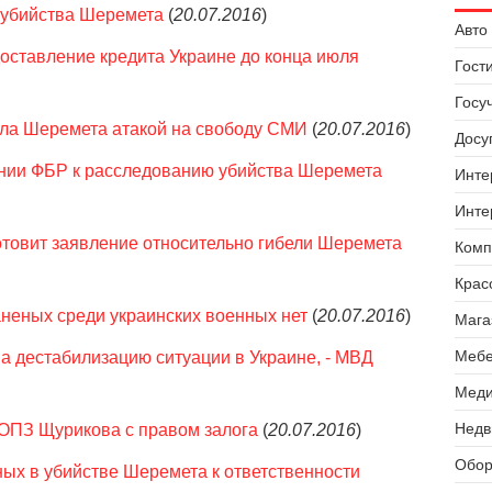
 убийства Шеремета
(
20.07.2016
)
Авто 
оставление кредита Украине до конца июля
Гост
Госу
ла Шеремета атакой на свободу СМИ
(
20.07.2016
)
Досуг
нии ФБР к расследованию убийства Шеремета
Инте
Инте
отовит заявление относительно гибели Шеремета
Комп
Крас
аненых среди украинских военных нет
(
20.07.2016
)
Мага
Мебе
а дестабилизацию ситуации в Украине, - МВД
Меди
Недв
 ОПЗ Щурикова с правом залога
(
20.07.2016
)
Обор
ых в убийстве Шеремета к ответственности