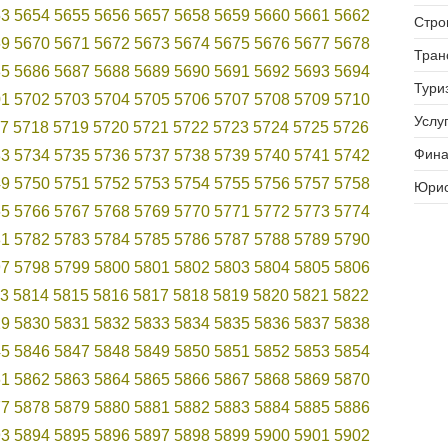
53
5654
5655
5656
5657
5658
5659
5660
5661
5662
Стро
69
5670
5671
5672
5673
5674
5675
5676
5677
5678
Тран
85
5686
5687
5688
5689
5690
5691
5692
5693
5694
Тури
01
5702
5703
5704
5705
5706
5707
5708
5709
5710
Услуг
7
5718
5719
5720
5721
5722
5723
5724
5725
5726
Фина
33
5734
5735
5736
5737
5738
5739
5740
5741
5742
49
5750
5751
5752
5753
5754
5755
5756
5757
5758
Юрис
65
5766
5767
5768
5769
5770
5771
5772
5773
5774
81
5782
5783
5784
5785
5786
5787
5788
5789
5790
97
5798
5799
5800
5801
5802
5803
5804
5805
5806
3
5814
5815
5816
5817
5818
5819
5820
5821
5822
29
5830
5831
5832
5833
5834
5835
5836
5837
5838
45
5846
5847
5848
5849
5850
5851
5852
5853
5854
61
5862
5863
5864
5865
5866
5867
5868
5869
5870
77
5878
5879
5880
5881
5882
5883
5884
5885
5886
93
5894
5895
5896
5897
5898
5899
5900
5901
5902