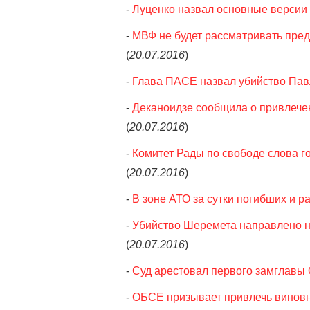
-
Луценко назвал основные версии
-
МВФ не будет рассматривать пред
(
20.07.2016
)
-
Глава ПАСЕ назвал убийство Пав
-
Деканоидзе сообщила о привлече
(
20.07.2016
)
-
Комитет Рады по свободе слова г
(
20.07.2016
)
-
В зоне АТО за сутки погибших и р
-
Убийство Шеремета направлено н
(
20.07.2016
)
-
Суд арестовал первого замглавы
-
ОБСЕ призывает привлечь виновн