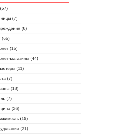
(57)
иницы (7)
чреждения (8)
 (65)
рнет (15)
рнет-магазины (44)
ьютеры (11)
ота (7)
зины (18)
ль (7)
цина (36)
ижимость (19)
удование (21)