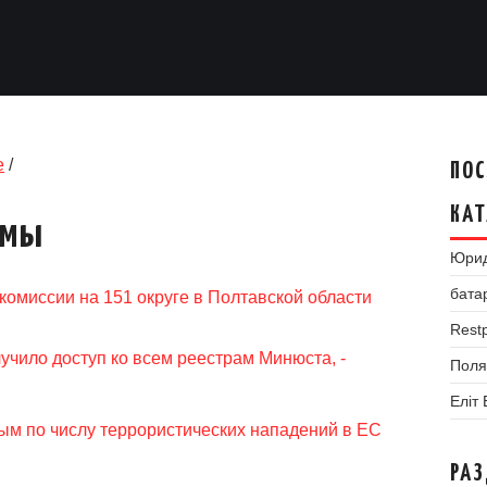
е
/
ПОС
КАТ
умы
Юрид
бата
комиссии на 151 округе в Полтавской области
Restp
учило доступ ко всем реестрам Минюста, -
Поля
Еліт
ым по числу террористических нападений в ЕС
РА