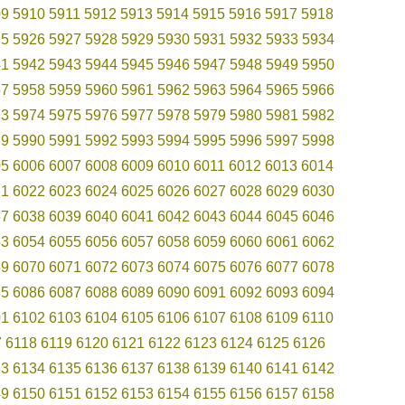
09
5910
5911
5912
5913
5914
5915
5916
5917
5918
25
5926
5927
5928
5929
5930
5931
5932
5933
5934
41
5942
5943
5944
5945
5946
5947
5948
5949
5950
57
5958
5959
5960
5961
5962
5963
5964
5965
5966
73
5974
5975
5976
5977
5978
5979
5980
5981
5982
89
5990
5991
5992
5993
5994
5995
5996
5997
5998
05
6006
6007
6008
6009
6010
6011
6012
6013
6014
21
6022
6023
6024
6025
6026
6027
6028
6029
6030
37
6038
6039
6040
6041
6042
6043
6044
6045
6046
53
6054
6055
6056
6057
6058
6059
6060
6061
6062
69
6070
6071
6072
6073
6074
6075
6076
6077
6078
85
6086
6087
6088
6089
6090
6091
6092
6093
6094
01
6102
6103
6104
6105
6106
6107
6108
6109
6110
7
6118
6119
6120
6121
6122
6123
6124
6125
6126
33
6134
6135
6136
6137
6138
6139
6140
6141
6142
49
6150
6151
6152
6153
6154
6155
6156
6157
6158