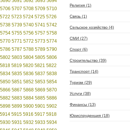
5690
5691
5692
5693
5694
Религия (1)
5706
5707
5708
5709
5710
Связь (1)
5722
5723
5724
5725
5726
5738
5739
5740
5741
5742
Сельское хозяйство (4)
5754
5755
5756
5757
5758
СМИ (27)
5770
5771
5772
5773
5774
5786
5787
5788
5789
5790
Спорт (6)
5802
5803
5804
5805
5806
Строительство (39)
5818
5819
5820
5821
5822
Транспорт (14)
5834
5835
5836
5837
5838
5850
5851
5852
5853
5854
Туризм (29)
5866
5867
5868
5869
5870
Услуги (38)
5882
5883
5884
5885
5886
Финансы (13)
5898
5899
5900
5901
5902
5914
5915
5916
5917
5918
Юриспруденция (18)
5930
5931
5932
5933
5934