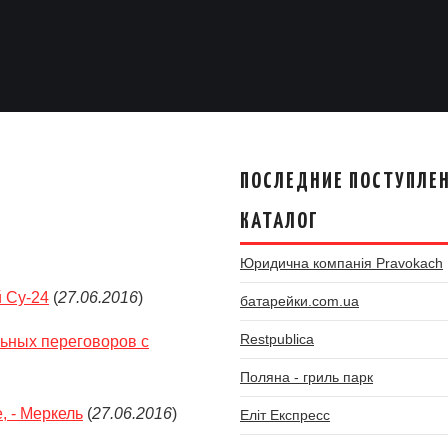
ПОСЛЕДНИЕ ПОСТУПЛЕН
КАТАЛОГ
Юридична компанія Pravokach
 Су-24
(
27.06.2016
)
батарейки.com.ua
Restpublica
ьных переговоров с
Поляна - гриль парк
, - Меркель
(
27.06.2016
)
Еліт Експресс