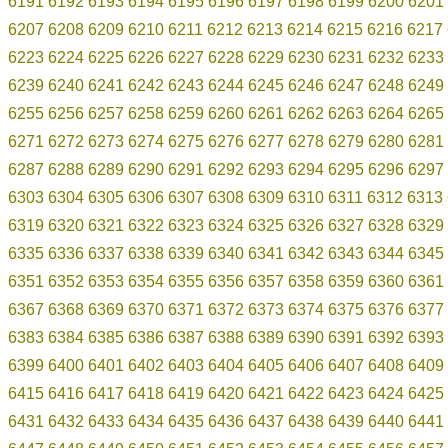
6191
6192
6193
6194
6195
6196
6197
6198
6199
6200
6201
6207
6208
6209
6210
6211
6212
6213
6214
6215
6216
6217
6223
6224
6225
6226
6227
6228
6229
6230
6231
6232
6233
6239
6240
6241
6242
6243
6244
6245
6246
6247
6248
6249
6255
6256
6257
6258
6259
6260
6261
6262
6263
6264
6265
6271
6272
6273
6274
6275
6276
6277
6278
6279
6280
6281
6287
6288
6289
6290
6291
6292
6293
6294
6295
6296
6297
6303
6304
6305
6306
6307
6308
6309
6310
6311
6312
6313
6319
6320
6321
6322
6323
6324
6325
6326
6327
6328
6329
6335
6336
6337
6338
6339
6340
6341
6342
6343
6344
6345
6351
6352
6353
6354
6355
6356
6357
6358
6359
6360
6361
6367
6368
6369
6370
6371
6372
6373
6374
6375
6376
6377
6383
6384
6385
6386
6387
6388
6389
6390
6391
6392
6393
6399
6400
6401
6402
6403
6404
6405
6406
6407
6408
6409
6415
6416
6417
6418
6419
6420
6421
6422
6423
6424
6425
6431
6432
6433
6434
6435
6436
6437
6438
6439
6440
6441