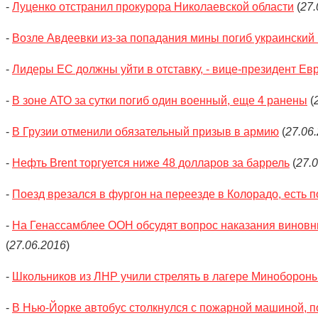
-
Луценко отстранил прокурора Николаевской области
(
27.
-
Возле Авдеевки из-за попадания мины погиб украинский
-
Лидеры ЕС должны уйти в отставку, - вице-президент Е
-
В зоне АТО за сутки погиб один военный, еще 4 ранены
(
-
В Грузии отменили обязательный призыв в армию
(
27.06
-
Нефть Brent торгуется ниже 48 долларов за баррель
(
27.
-
Поезд врезался в фургон на переезде в Колорадо, есть 
-
На Генассамблее ООН обсудят вопрос наказания виновн
(
27.06.2016
)
-
Школьников из ЛНР учили стрелять в лагере Миноборон
-
В Нью-Йорке автобус столкнулся с пожарной машиной, п