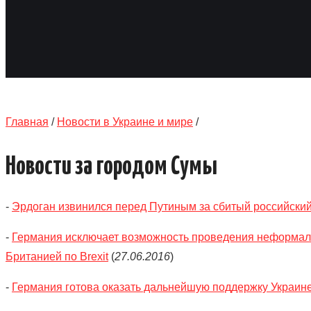
Главная
/
Новости в Украине и мире
/
Новости за городом Сумы
-
Эрдоган извинился перед Путиным за сбитый российский
-
Германия исключает возможность проведения неформал
Британией по Brexit
(
27.06.2016
)
-
Германия готова оказать дальнейшую поддержку Украине