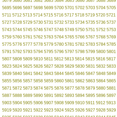
5679
5680
5681
5682
5683
5684
5685
5686
5687
5688
5689
5695
5696
5697
5698
5699
5700
5701
5702
5703
5704
5705
5711
5712
5713
5714
5715
5716
5717
5718
5719
5720
5721
5727
5728
5729
5730
5731
5732
5733
5734
5735
5736
5737
5743
5744
5745
5746
5747
5748
5749
5750
5751
5752
5753
5759
5760
5761
5762
5763
5764
5765
5766
5767
5768
5769
5775
5776
5777
5778
5779
5780
5781
5782
5783
5784
5785
5791
5792
5793
5794
5795
5796
5797
5798
5799
5800
5801
5807
5808
5809
5810
5811
5812
5813
5814
5815
5816
5817
5823
5824
5825
5826
5827
5828
5829
5830
5831
5832
5833
5839
5840
5841
5842
5843
5844
5845
5846
5847
5848
5849
5855
5856
5857
5858
5859
5860
5861
5862
5863
5864
5865
5871
5872
5873
5874
5875
5876
5877
5878
5879
5880
5881
5887
5888
5889
5890
5891
5892
5893
5894
5895
5896
5897
5903
5904
5905
5906
5907
5908
5909
5910
5911
5912
5913
5919
5920
5921
5922
5923
5924
5925
5926
5927
5928
5929