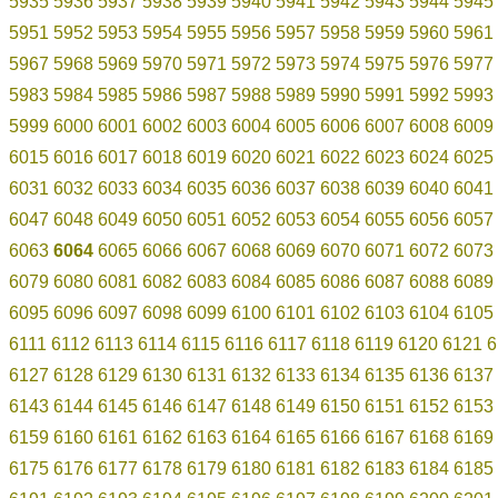
5935
5936
5937
5938
5939
5940
5941
5942
5943
5944
5945
5951
5952
5953
5954
5955
5956
5957
5958
5959
5960
5961
5967
5968
5969
5970
5971
5972
5973
5974
5975
5976
5977
5983
5984
5985
5986
5987
5988
5989
5990
5991
5992
5993
5999
6000
6001
6002
6003
6004
6005
6006
6007
6008
6009
6015
6016
6017
6018
6019
6020
6021
6022
6023
6024
6025
6031
6032
6033
6034
6035
6036
6037
6038
6039
6040
6041
6047
6048
6049
6050
6051
6052
6053
6054
6055
6056
6057
6063
6064
6065
6066
6067
6068
6069
6070
6071
6072
6073
6079
6080
6081
6082
6083
6084
6085
6086
6087
6088
6089
6095
6096
6097
6098
6099
6100
6101
6102
6103
6104
6105
6111
6112
6113
6114
6115
6116
6117
6118
6119
6120
6121
6
6127
6128
6129
6130
6131
6132
6133
6134
6135
6136
6137
6143
6144
6145
6146
6147
6148
6149
6150
6151
6152
6153
6159
6160
6161
6162
6163
6164
6165
6166
6167
6168
6169
6175
6176
6177
6178
6179
6180
6181
6182
6183
6184
6185