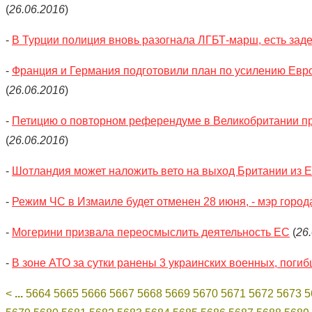
(
26.06.2016
)
-
В Турции полиция вновь разогнала ЛГБТ-марш, есть за
-
Франция и Германия подготовили план по усилению Евр
(
26.06.2016
)
-
Петицию о повторном референдуме в Великобритании п
(
26.06.2016
)
-
Шотландия может наложить вето на выход Британии из 
-
Режим ЧС в Измаиле будет отменен 28 июня, - мэр город
-
Могерини призвала переосмыслить деятельность ЕС
(
26
-
В зоне АТО за сутки ранены 3 украинских военных, погиб
<
...
5664
5665
5666
5667
5668
5669
5670
5671
5672
5673
5