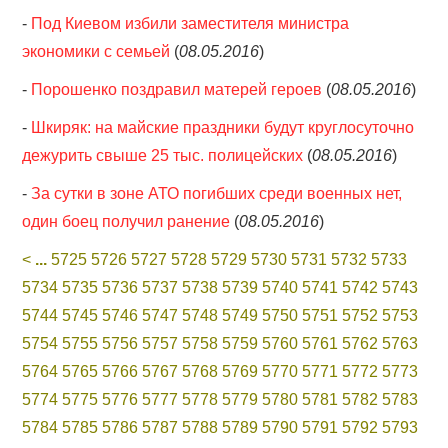
-
Под Киевом избили заместителя министра
экономики с семьей
(
08.05.2016
)
-
Порошенко поздравил матерей героев
(
08.05.2016
)
-
Шкиряк: на майские праздники будут круглосуточно
дежурить свыше 25 тыс. полицейских
(
08.05.2016
)
-
За сутки в зоне АТО погибших среди военных нет,
один боец получил ранение
(
08.05.2016
)
<
...
5725
5726
5727
5728
5729
5730
5731
5732
5733
5734
5735
5736
5737
5738
5739
5740
5741
5742
5743
5744
5745
5746
5747
5748
5749
5750
5751
5752
5753
5754
5755
5756
5757
5758
5759
5760
5761
5762
5763
5764
5765
5766
5767
5768
5769
5770
5771
5772
5773
5774
5775
5776
5777
5778
5779
5780
5781
5782
5783
5784
5785
5786
5787
5788
5789
5790
5791
5792
5793