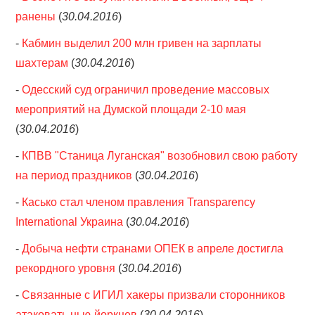
ранены
(
30.04.2016
)
-
Кабмин выделил 200 млн гривен на зарплаты
шахтерам
(
30.04.2016
)
-
Одесский суд ограничил проведение массовых
мероприятий на Думской площади 2-10 мая
(
30.04.2016
)
-
КПВВ "Станица Луганская" возобновил свою работу
на период праздников
(
30.04.2016
)
-
Касько стал членом правления Transparency
International Украина
(
30.04.2016
)
-
Добыча нефти странами ОПЕК в апреле достигла
рекордного уровня
(
30.04.2016
)
-
Связанные с ИГИЛ хакеры призвали сторонников
атаковать нью-йоркцев
(
30.04.2016
)