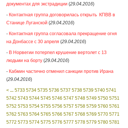
документах для экстрадиции
(
29.04.2016
)
-
Контактная группа договорилась открыть КПВВ в
Станице Луганской
(
29.04.2016
)
-
Контактная группа согласовала прекращение огня
на Донбассе с 30 апреля
(
29.04.2016
)
-
В Норвегии потерпел крушение вертолет с 13
людьми на борту
(
29.04.2016
)
-
Кабмин частично отменил санкции против Ирана
(
29.04.2016
)
<
...
5733
5734
5735
5736
5737
5738
5739
5740
5741
5742
5743
5744
5745
5746
5747
5748
5749
5750
5751
5752
5753
5754
5755
5756
5757
5758
5759
5760
5761
5762
5763
5764
5765
5766
5767
5768
5769
5770
5771
5772
5773
5774
5775
5776
5777
5778
5779
5780
5781