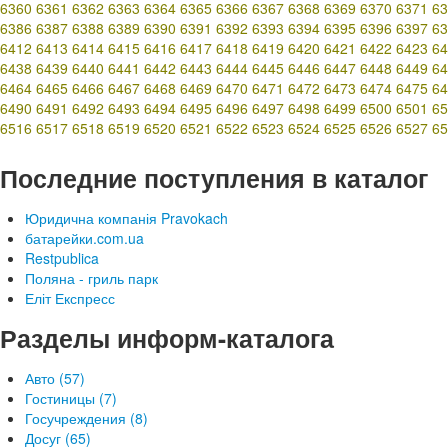
6360
6361
6362
6363
6364
6365
6366
6367
6368
6369
6370
6371
63
6386
6387
6388
6389
6390
6391
6392
6393
6394
6395
6396
6397
63
6412
6413
6414
6415
6416
6417
6418
6419
6420
6421
6422
6423
64
6438
6439
6440
6441
6442
6443
6444
6445
6446
6447
6448
6449
64
6464
6465
6466
6467
6468
6469
6470
6471
6472
6473
6474
6475
64
6490
6491
6492
6493
6494
6495
6496
6497
6498
6499
6500
6501
65
6516
6517
6518
6519
6520
6521
6522
6523
6524
6525
6526
6527
65
Последние поступления в каталог
Юридична компанія Pravokach
батарейки.com.ua
Restpublica
Поляна - гриль парк
Еліт Експресс
Разделы информ-каталога
Авто (57)
Гостиницы (7)
Госучреждения (8)
Досуг (65)