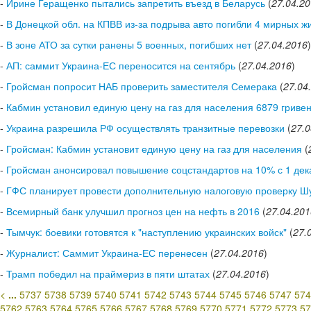
-
Ирине Геращенко пытались запретить въезд в Беларусь
(
27.04.2
-
В Донецкой обл. на КПВВ из-за подрыва авто погибли 4 мирных ж
-
В зоне АТО за сутки ранены 5 военных, погибших нет
(
27.04.2016
)
-
АП: саммит Украина-ЕС переносится на сентябрь
(
27.04.2016
)
-
Гройсман попросит НАБ проверить заместителя Семерака
(
27.04
-
Кабмин установил единую цену на газ для населения 6879 гривен/
-
Украина разрешила РФ осуществлять транзитные перевозки
(
27.0
-
Гройсман: Кабмин установит единую цену на газ для населения
(
-
Гройсман анонсировал повышение соцстандартов на 10% с 1 дек
-
ГФС планирует провести дополнительную налоговую проверку Ш
-
Всемирный банк улучшил прогноз цен на нефть в 2016
(
27.04.201
-
Тымчук: боевики готовятся к "наступлению украинских войск"
(
27.
-
Журналист: Саммит Украина-ЕС перенесен
(
27.04.2016
)
-
Трамп победил на праймериз в пяти штатах
(
27.04.2016
)
<
...
5737
5738
5739
5740
5741
5742
5743
5744
5745
5746
5747
574
5762
5763
5764
5765
5766
5767
5768
5769
5770
5771
5772
5773
57