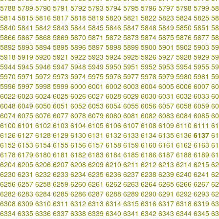
5788
5789
5790
5791
5792
5793
5794
5795
5796
5797
5798
5799
58
5814
5815
5816
5817
5818
5819
5820
5821
5822
5823
5824
5825
58
5840
5841
5842
5843
5844
5845
5846
5847
5848
5849
5850
5851
58
5866
5867
5868
5869
5870
5871
5872
5873
5874
5875
5876
5877
58
5892
5893
5894
5895
5896
5897
5898
5899
5900
5901
5902
5903
59
5918
5919
5920
5921
5922
5923
5924
5925
5926
5927
5928
5929
59
5944
5945
5946
5947
5948
5949
5950
5951
5952
5953
5954
5955
59
5970
5971
5972
5973
5974
5975
5976
5977
5978
5979
5980
5981
59
5996
5997
5998
5999
6000
6001
6002
6003
6004
6005
6006
6007
60
6022
6023
6024
6025
6026
6027
6028
6029
6030
6031
6032
6033
60
6048
6049
6050
6051
6052
6053
6054
6055
6056
6057
6058
6059
60
6074
6075
6076
6077
6078
6079
6080
6081
6082
6083
6084
6085
60
6100
6101
6102
6103
6104
6105
6106
6107
6108
6109
6110
6111
61
6126
6127
6128
6129
6130
6131
6132
6133
6134
6135
6136
6137
61
6152
6153
6154
6155
6156
6157
6158
6159
6160
6161
6162
6163
61
6178
6179
6180
6181
6182
6183
6184
6185
6186
6187
6188
6189
61
6204
6205
6206
6207
6208
6209
6210
6211
6212
6213
6214
6215
62
6230
6231
6232
6233
6234
6235
6236
6237
6238
6239
6240
6241
62
6256
6257
6258
6259
6260
6261
6262
6263
6264
6265
6266
6267
62
6282
6283
6284
6285
6286
6287
6288
6289
6290
6291
6292
6293
62
6308
6309
6310
6311
6312
6313
6314
6315
6316
6317
6318
6319
63
6334
6335
6336
6337
6338
6339
6340
6341
6342
6343
6344
6345
63