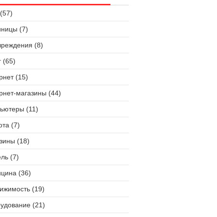
(57)
иницы (7)
чреждения (8)
 (65)
рнет (15)
рнет-магазины (44)
ьютеры (11)
ота (7)
зины (18)
ль (7)
цина (36)
ижимость (19)
удование (21)