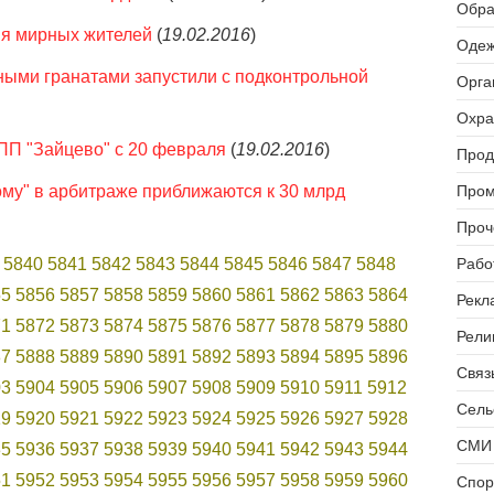
Обра
ия мирных жителей
(
19.02.2016
)
Одеж
ными гранатами запустили с подконтрольной
Орга
Охра
ПП "Зайцево" с 20 февраля
(
19.02.2016
)
Прод
ому" в арбитраже приближаются к 30 млрд
Пром
Проч
5840
5841
5842
5843
5844
5845
5846
5847
5848
Рабо
55
5856
5857
5858
5859
5860
5861
5862
5863
5864
Рекл
71
5872
5873
5874
5875
5876
5877
5878
5879
5880
Рели
87
5888
5889
5890
5891
5892
5893
5894
5895
5896
Связь
03
5904
5905
5906
5907
5908
5909
5910
5911
5912
Сель
19
5920
5921
5922
5923
5924
5925
5926
5927
5928
СМИ 
35
5936
5937
5938
5939
5940
5941
5942
5943
5944
51
5952
5953
5954
5955
5956
5957
5958
5959
5960
Спор