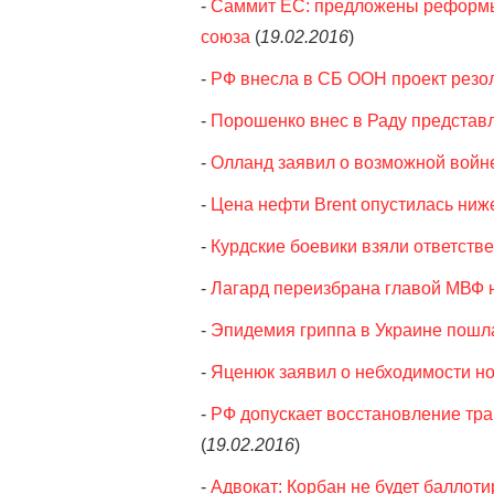
-
Саммит ЕС: предложены реформы,
союза
(
19.02.2016
)
-
РФ внесла в СБ ООН проект резол
-
Порошенко внес в Раду представ
-
Олланд заявил о возможной войн
-
Цена нефти Brent опустилась ниж
-
Курдские боевики взяли ответстве
-
Лагард переизбрана главой МВФ н
-
Эпидемия гриппа в Украине пошл
-
Яценюк заявил о небходимости но
-
РФ допускает восстановление тра
(
19.02.2016
)
-
Адвокат: Корбан не будет баллот