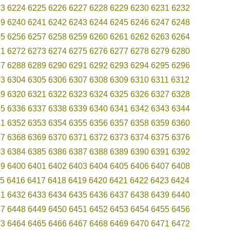
23
6224
6225
6226
6227
6228
6229
6230
6231
6232
39
6240
6241
6242
6243
6244
6245
6246
6247
6248
55
6256
6257
6258
6259
6260
6261
6262
6263
6264
71
6272
6273
6274
6275
6276
6277
6278
6279
6280
87
6288
6289
6290
6291
6292
6293
6294
6295
6296
03
6304
6305
6306
6307
6308
6309
6310
6311
6312
19
6320
6321
6322
6323
6324
6325
6326
6327
6328
35
6336
6337
6338
6339
6340
6341
6342
6343
6344
51
6352
6353
6354
6355
6356
6357
6358
6359
6360
67
6368
6369
6370
6371
6372
6373
6374
6375
6376
83
6384
6385
6386
6387
6388
6389
6390
6391
6392
99
6400
6401
6402
6403
6404
6405
6406
6407
6408
5
6416
6417
6418
6419
6420
6421
6422
6423
6424
31
6432
6433
6434
6435
6436
6437
6438
6439
6440
47
6448
6449
6450
6451
6452
6453
6454
6455
6456
63
6464
6465
6466
6467
6468
6469
6470
6471
6472