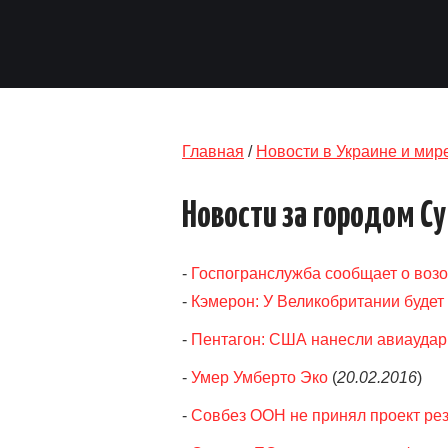
Главная
/
Новости в Украине и мир
Новости за городом С
-
Госпогранслужба сообщает о воз
-
Кэмерон: У Великобритании будет
-
Пентагон: США нанесли авиаудар
-
Умер Умберто Эко
(
20.02.2016
)
-
Совбез ООН не принял проект ре