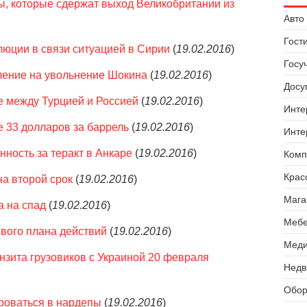
 которые сдержат выход Великобритании из
Авто 
Гост
юции в связи ситуацией в Сирии
(
19.02.2016
)
Госу
ление на увольнение Шокина
(
19.02.2016
)
Досуг
е между Турцией и Россией
(
19.02.2016
)
Инте
е 33 долларов за баррель
(
19.02.2016
)
Инте
нность за теракт в Анкаре
(
19.02.2016
)
Комп
Крас
а второй срок
(
19.02.2016
)
Мага
а на спад
(
19.02.2016
)
Мебе
вого плана действий
(
19.02.2016
)
Меди
нзита грузовиков с Украиной 20 февраля
Недв
Обор
ироваться в нардепы
(
19.02.2016
)