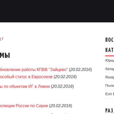
е
/
ПОС
КАТ
умы
Юрид
бата
обновлении работы КПВВ "Зайцево"
(
20.02.2016
)
 особый статус в Евросоюзе
(
20.02.2016
)
Restp
Поля
ы по объектам ИГ в Ливии
(
20.02.2016
)
Еліт
золюции России по Сирии
(
20.02.2016
)
РА