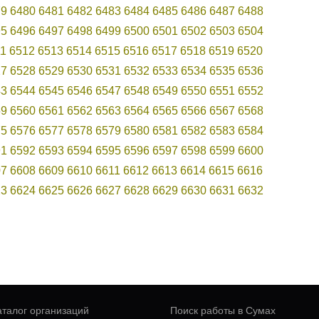
79
6480
6481
6482
6483
6484
6485
6486
6487
6488
95
6496
6497
6498
6499
6500
6501
6502
6503
6504
11
6512
6513
6514
6515
6516
6517
6518
6519
6520
27
6528
6529
6530
6531
6532
6533
6534
6535
6536
43
6544
6545
6546
6547
6548
6549
6550
6551
6552
59
6560
6561
6562
6563
6564
6565
6566
6567
6568
75
6576
6577
6578
6579
6580
6581
6582
6583
6584
91
6592
6593
6594
6595
6596
6597
6598
6599
6600
07
6608
6609
6610
6611
6612
6613
6614
6615
6616
23
6624
6625
6626
6627
6628
6629
6630
6631
6632
аталог организаций
Поиск работы в Сумах