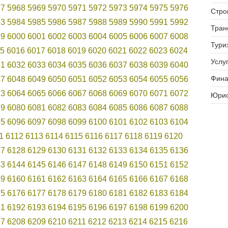
67
5968
5969
5970
5971
5972
5973
5974
5975
5976
Стро
83
5984
5985
5986
5987
5988
5989
5990
5991
5992
Тран
99
6000
6001
6002
6003
6004
6005
6006
6007
6008
Тури
5
6016
6017
6018
6019
6020
6021
6022
6023
6024
Услуг
31
6032
6033
6034
6035
6036
6037
6038
6039
6040
Фина
47
6048
6049
6050
6051
6052
6053
6054
6055
6056
63
6064
6065
6066
6067
6068
6069
6070
6071
6072
Юрис
79
6080
6081
6082
6083
6084
6085
6086
6087
6088
95
6096
6097
6098
6099
6100
6101
6102
6103
6104
1
6112
6113
6114
6115
6116
6117
6118
6119
6120
27
6128
6129
6130
6131
6132
6133
6134
6135
6136
43
6144
6145
6146
6147
6148
6149
6150
6151
6152
59
6160
6161
6162
6163
6164
6165
6166
6167
6168
75
6176
6177
6178
6179
6180
6181
6182
6183
6184
91
6192
6193
6194
6195
6196
6197
6198
6199
6200
07
6208
6209
6210
6211
6212
6213
6214
6215
6216