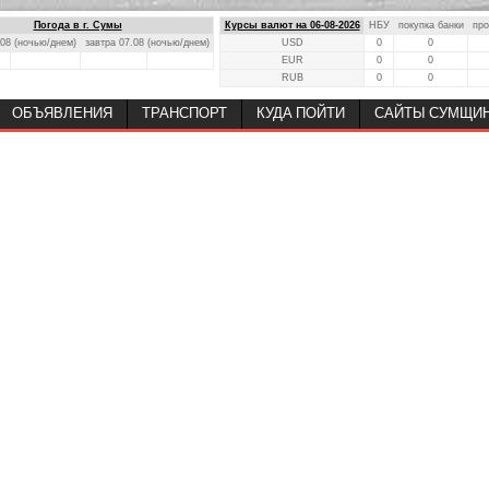
Погода в г. Сумы
Курсы валют на 06-08-2026
НБУ
покупка банки
про
.08 (ночью/днем)
завтра 07.08 (ночью/днем)
USD
0
0
EUR
0
0
RUB
0
0
ОБЪЯВЛЕНИЯ
ТРАНСПОРТ
КУДА ПОЙТИ
САЙТЫ СУМЩИ