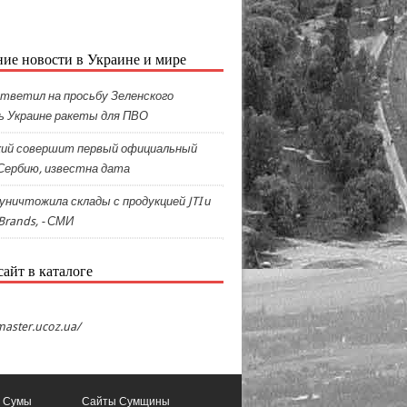
ие новости в Украине и мире
ответил на просьбу Зеленского
ь Украине ракеты для ПВО
ский совершит первый официальный
 Сербию, известна дата
 уничтожила склады с продукцией JTI и
 Brands, - СМИ
айт в каталоге
master.ucoz.ua/
. Сумы
Сайты Сумщины