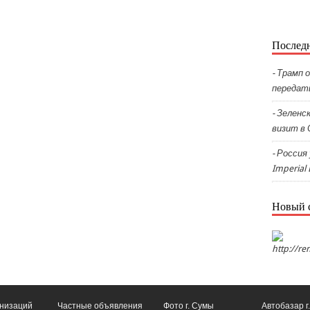
Последн
- Трамп 
передат
- Зелен
визит в
- Россия
Imperial
Новый с
http://re
анизаций
Частные объявления
Фото г. Сумы
Автобазар г