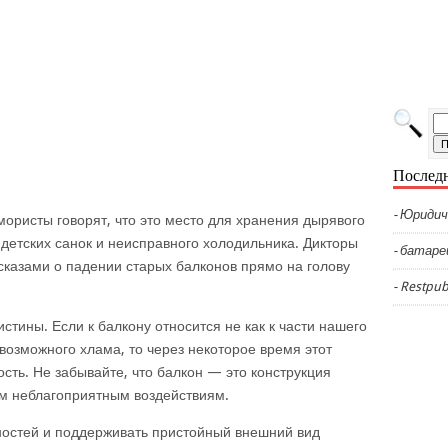
Последн
- Юридич
мористы говорят, что это место для хранения дырявого
 детских санок и неисправного холодильника. Дикторы
- батаре
сказами о падении старых балконов прямо на голову
- Restpub
истины. Если к балкону относится не как к части нашего
евозможного хлама, то через некоторое время этот
ость. Не забывайте, что балкон — это конструкция
м неблагоприятным воздействиям.
остей и поддерживать пристойный внешний вид