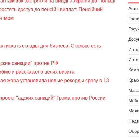
вантажівок застрягли на виїзді з України до Польщі
Авто 
стять доступ до пенсій і виплат: Пенсійний
ритмом
Гост
Госу
Досуг
л искать склады для бизнеса: Сколько есть
Инте
Инте
ские санкции" против РФ
Комп
бию и рассказал о целях визита
Крас
ная жара установила новые рекорды сразу в 13
Мага
проект "адских санкций" Грэма против России
Мебе
Меди
Недв
Обор