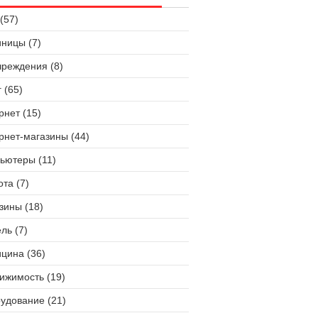
(57)
иницы (7)
чреждения (8)
 (65)
рнет (15)
рнет-магазины (44)
ьютеры (11)
ота (7)
зины (18)
ль (7)
цина (36)
ижимость (19)
удование (21)