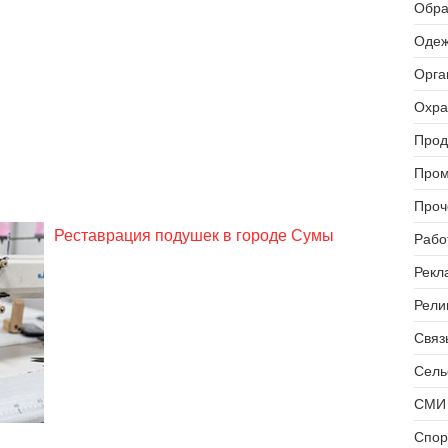
Обра
Одеж
Орга
Охра
Прод
Пром
Проч
Реставрация подушек в городе Сумы
Рабо
Рекл
Рели
Связь
Сель
СМИ 
Спор