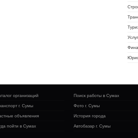
Стро
Тран
Тури
Услуг
Фина
Юрис
аталог организаций
Поиск работы в Сумах
ранспорт г. Сумы
Фото г. Сумы
астные объявления
История города
уда пойти в Сумах
Автобазар г. Сумы