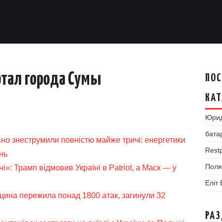
тал города Сумы
ПОС
КАТ
Юрид
бата
но знеструмили повністю майже тричі: енергетики
Restp
нь
Поля
ні»: Трамп відмовив Україні в Patriot, а Маск — у
Еліт
щина пережила понад 1800 атак, загинули 32
РА