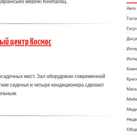
української мережі Кінопалац.
Авто 
Гост
Госу
Досуг
ый центр Космос
Инте
Инте
Комп
осадочных мест. Зал оборудован современной
Крас
ягкие сиденья и четыре кондиционера сделают
Мага
ельным.
Мебе
Меди
Недв
Обор