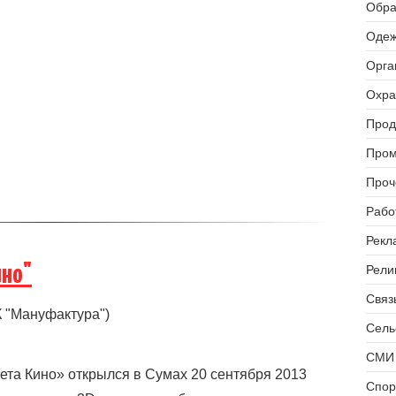
Обра
Одеж
Орга
Охра
Прод
Пром
Проч
Рабо
Рекл
ино"
Рели
Связь
РК "Мануфактура")
Сель
СМИ 
та Кино» открылся в Сумах 20 сентября 2013
Спор