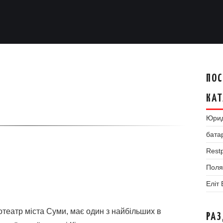
ПОС
КАТ
Юрид
бата
Restp
Поля
Еліт
отеатр міста Суми, має один з найбільших в
РА