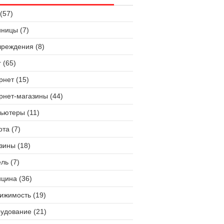
(57)
иницы (7)
чреждения (8)
 (65)
рнет (15)
рнет-магазины (44)
ьютеры (11)
ота (7)
зины (18)
ль (7)
цина (36)
ижимость (19)
удование (21)