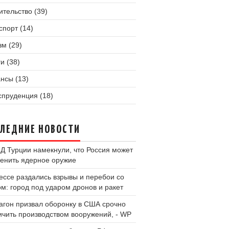
ительство (39)
спорт (14)
зм (29)
и (38)
нсы (13)
пруденция (18)
ЛЕДНИЕ НОВОСТИ
Д Турции намекнули, что Россия может
енить ядерное оружие
ессе раздались взрывы и перебои со
ом: город под ударом дронов и ракет
агон призвал оборонку в США срочно
ичить производством вооружений, - WP