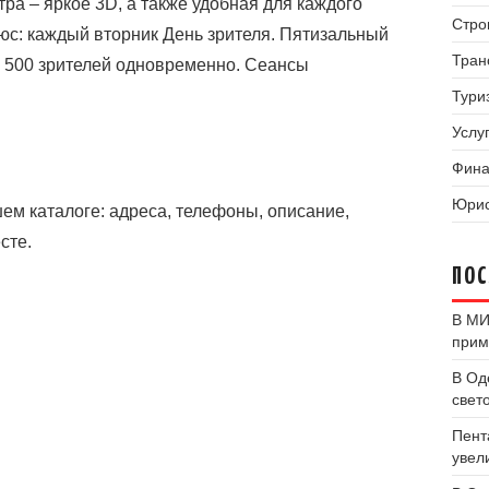
тра – яркое 3D, а также удобная для каждого
Стро
юс: каждый вторник День зрителя. Пятизальный
Тран
е 500 зрителей одновременно. Сеансы
Тури
Услуг
Фина
Юрис
ем каталоге: адреса, телефоны, описание,
сте.
ПОС
В МИ
прим
В Од
свет
Пент
увел