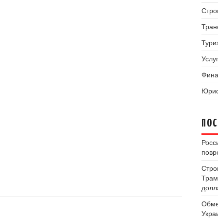
Стро
Тран
Тури
Услуг
Фина
Юрис
ПОС
Росс
повр
Стро
Трам
долл
Обме
Укра