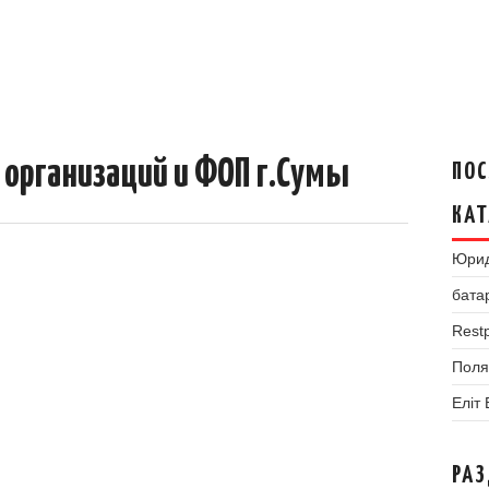
 организаций и ФОП г.Сумы
ПОС
КАТ
Юрид
бата
Restp
Поля
Еліт
РА