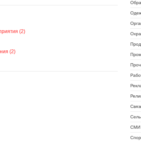
Обра
Одеж
Орга
риятия (2)
Охра
Прод
ия (2)
Пром
Проч
Рабо
Рекл
Рели
Связь
Сель
СМИ 
Спор