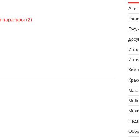
Авто 
Гост
ппаратуры (2)
Госу
Досуг
Инте
Инте
Комп
Крас
Мага
Мебе
Меди
Недв
Обор