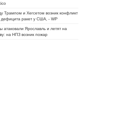
tico
у Трампом и Хегсетом возник конфликт
а дефицита ракет у США, - WP
ы атаковали Ярославль и летят на
ву: на НПЗ возник пожар