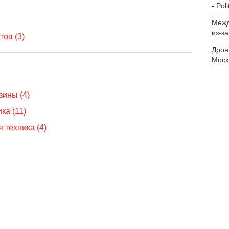
- Poli
Межд
из-з
ов (3)
Дрон
Моск
ины (4)
ка (11)
 техника (4)