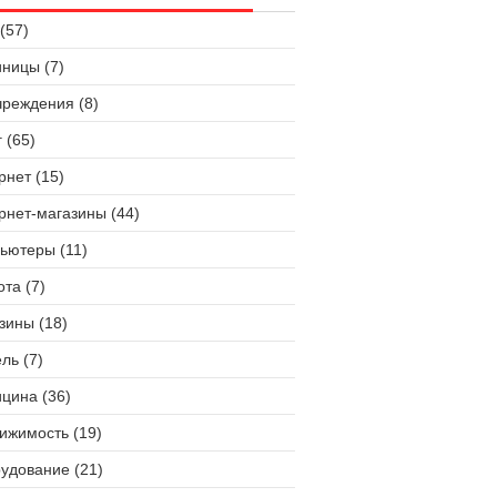
(57)
иницы (7)
чреждения (8)
 (65)
рнет (15)
рнет-магазины (44)
ьютеры (11)
ота (7)
зины (18)
ль (7)
цина (36)
ижимость (19)
удование (21)