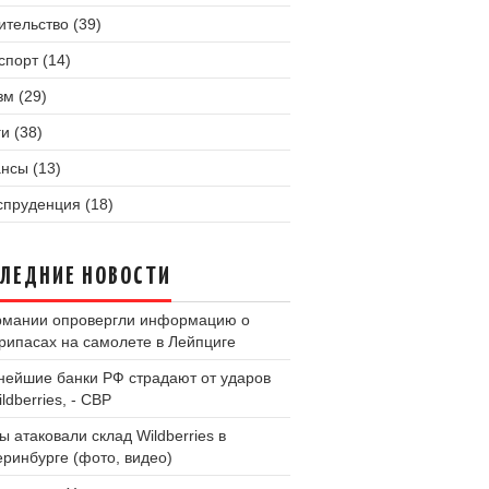
ительство (39)
спорт (14)
зм (29)
и (38)
нсы (13)
пруденция (18)
ЛЕДНИЕ НОВОСТИ
рмании опровергли информацию о
рипасах на самолете в Лейпциге
нейшие банки РФ страдают от ударов
ldberries, - СВР
ы атаковали склад Wildberries в
еринбурге (фото, видео)