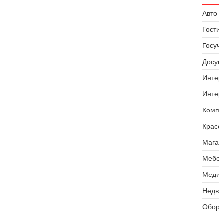
Авто 
Гост
Госу
Досуг
Инте
Инте
Комп
Крас
Мага
Мебе
Меди
Недв
Обор