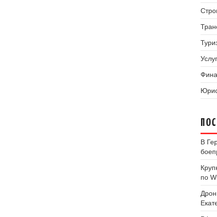
Стро
Тран
Тури
Услуг
Фина
Юрис
ПОС
В Ге
боеп
Круп
по Wi
Дрон
Екат