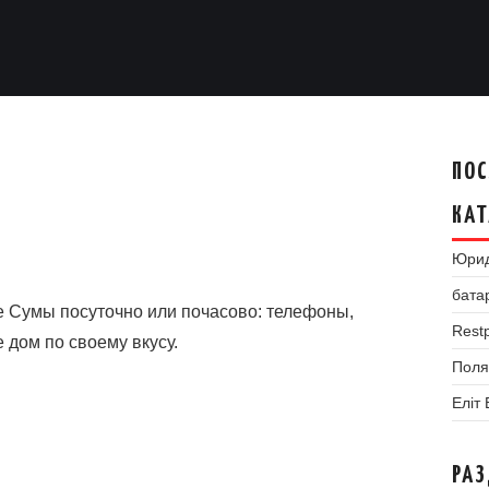
ПОС
КАТ
Юрид
бата
е Сумы посуточно или почасово: телефоны,
Restp
 дом по своему вкусу.
Поля
Еліт
РА