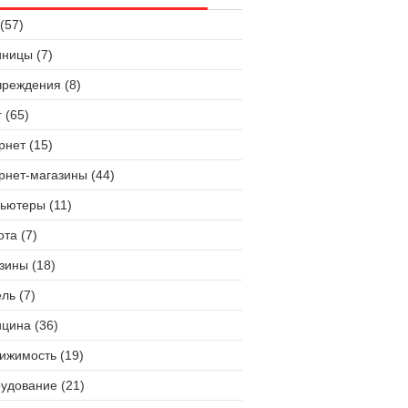
(57)
иницы (7)
чреждения (8)
 (65)
рнет (15)
рнет-магазины (44)
ьютеры (11)
ота (7)
зины (18)
ль (7)
цина (36)
ижимость (19)
удование (21)