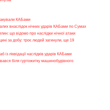
такували КАБами
алих внаслідок нічних ударів КАБами по Сумах
илин: що відомо про наслідки нічної атаки
ині за добу: троє людей загинули, ще 19
б із ліквідації наслідків ударів КАБами
рвався біля гуртожитку машинобудівного