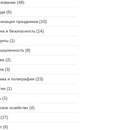
зование (48)
да (6)
низация праздников (10)
на и безопасность (14)
укты (1)
ышленность (8)
ее (2)
та (3)
ама и полиграфия (23)
гия (1)
 (1)
ское хозяйство (4)
(27)
т (6)