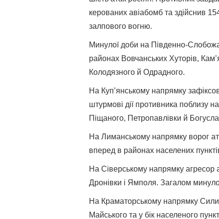
керованих авіабомб та здійснив 154
залпового вогню.
Минулої доби на Південно-Слобожа
районах Вовчанських Хуторів, Кам’я
Колодязного й Одрадного.
На Куп’янському напрямку зафіксов
штурмові дії противника поблизу нас
Піщаного, Петропавлівки й Богусла
На Лиманському напрямку ворог ата
вперед в районах населених пункті
На Сіверському напрямку агресор а
Дронівки і Ямполя. Загалом минулої
На Краматорському напрямку Сили 
Майського та у бік населеного пунк