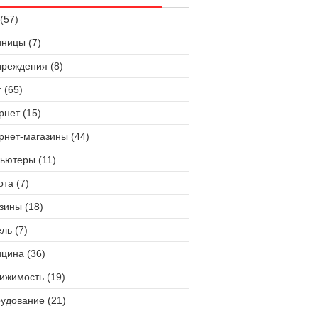
(57)
иницы (7)
чреждения (8)
 (65)
рнет (15)
рнет-магазины (44)
ьютеры (11)
ота (7)
зины (18)
ль (7)
цина (36)
ижимость (19)
удование (21)