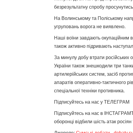
безрезультатну спробу просунутись
На Волинському та Поліському на
угруповань ворога не виявлено.
Наші воїни завдають окупаційним вій
також активно підривають наступал
За минулу добу втрати російських о
України також знешкодили три танк
артилерійських систем, засіб проти
апаратів оперативно-тактичного рів
спеціальної техніки противника.
Підписуйтесь на нас у ТЕЛЕГРАМ
Підписуйтесь на нас в ІНСТАГРАМT
оборонці відбили шість атак росіян 
Джерело:
Сумські дебати - debaty.s