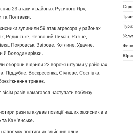
Стро
снив 23 атаки у районах Русиного Яру,
Тран
и та Полтавки.
Тури
хисники зупинили 59 атак агресора у районах
Услуг
як, Родинське, Червоний Лиман, Разіне,
вка, Покровськ, Звірове, Котлине, Удачне,
Фина
ки й Володимирівки.
Юрис
и оборони відбили 22 ворожі штурми у районах
а, Піддубне, Воскресенка, Січневе, Соснівка,
боєзіткнення триває.
 вісім разів намагався наступати поблизу
чотири рази атакував позиції наших захисників в
 та Кам’янське.
 напрямку противник здійснив одну