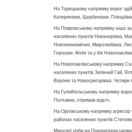
На Торецькому напрямку ворог здій
Катеринівки, Щербинівки, Плещіївк
На Покровському напрямку наші за
населених пунктів Никанорівка, Ма
Новоекономічне, Миролюбівка, Лисі
Горіхове, Філія та у бік Новопавлів
На Новопавлівському напрямку Сил
населених пунктів Зелений Гай, Ялт
Вороне та Новогригорівка. Чотири 
На Гуляйпільському напрямку ворог
Полтавки, отримав відсіч.
На Оріхівському напрямку агресор 
районах населених пунктів Степове
Минулої доби на Придніпровському