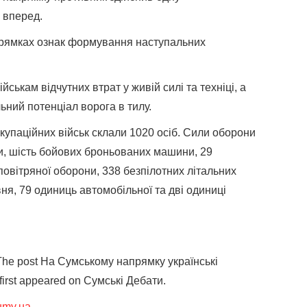
 вперед.
прямках ознак формування наступальних
ськам відчутних втрат у живій силі та техніці, а
ьний потенціал ворога в тилу.
купаційних військ склали 1020 осіб. Сили оборони
и, шість бойових броньованих машини, 29
повітряної оборони, 338 безпілотних літальних
ня, 79 одиниць автомобільної та дві одиниці
he post На Сумському напрямку українські
first appeared on Сумські Дебати.
umy.ua