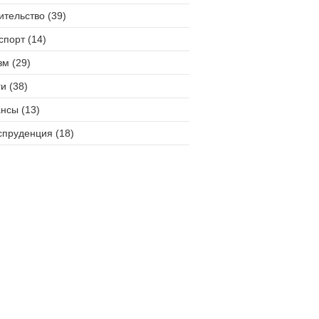
ительство (39)
спорт (14)
зм (29)
и (38)
нсы (13)
пруденция (18)