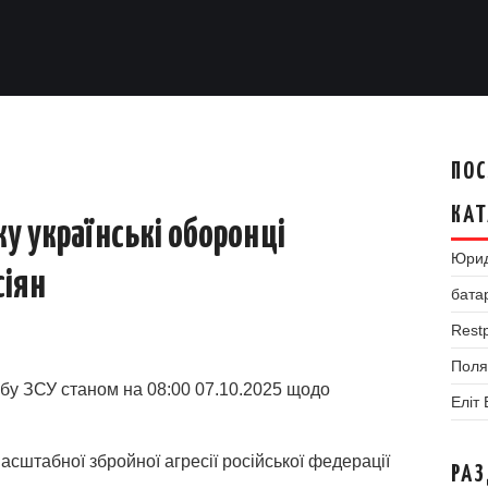
ПОС
КАТ
у українські оборонці
Юрид
сіян
бата
Restp
Поля
бу ЗСУ станом на 08:00 07.10.2025 щодо
Еліт
сштабної збройної агресії російської федерації
РА