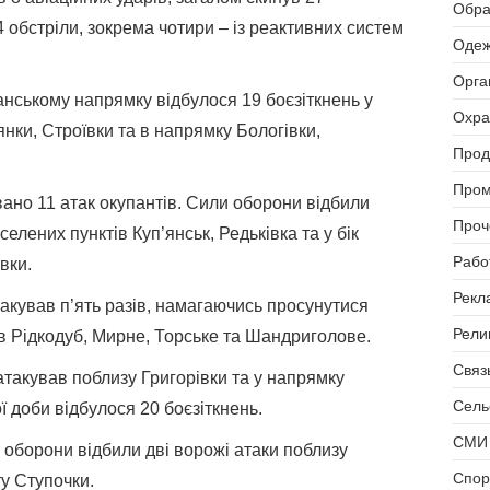
Обра
 обстріли, зокрема чотири – із реактивних систем
Одеж
Орга
нському напрямку відбулося 19 боєзіткнень у
Охра
нки, Строївки та в напрямку Бологівки,
Прод
Пром
ано 11 атак окупантів. Сили оборони відбили
Проч
елених пунктів Куп’янськ, Редьківка та у бік
Рабо
вки.
Рекл
кував п’ять разів, намагаючись просунутися
Рели
в Рідкодуб, Мирне, Торське та Шандриголове.
Связь
такував поблизу Григорівки та у напрямку
Сель
 доби відбулося 20 боєзіткнень.
СМИ 
оборони відбили дві ворожі атаки поблизу
Спор
ту Ступочки.