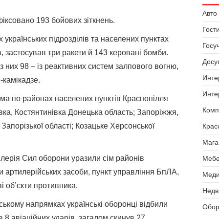
Авто 
іксовано 193 бойових зіткнень.
Гост
 українських підрозділів та населених пунктах
Госу
в, застосував три ракети й 143 керовані бомби.
Досуг
 з них 98 – із реактивних систем залпового вогню,
Инте
-камікадзе.
Инте
ема по районах населених пунктів Краснопілля
Комп
вка, Костянтинівка Донецька область; Запоріжжя,
Запорізької області; Козацьке Херсонської
Крас
Мага
тилерія Сил оборони уразили сім районів
Мебе
и артилерійських засоби, пункт управління БпЛА,
Меди
і об’єкти противника.
Недв
ькому напрямках українські оборонці відбили
Обор
в 8 авіаційних ударів, загалом скинув 27