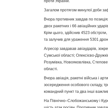
проти України.
Загалом протягом минулої доби заф
Вчора противник завдав по позиціях
двох ракетних і 66 авіаційних ударі
Крім цього, здійснив 4523 обстріли,
та залучив для ураження 5301 дрон
Агресор завдавав авіаударів, зокр
Сумської області; Олексієво-Дружкі
Розумівка, Новояковлівка, Степове 
області.
Вчора авіація, ракетні війська і ар
зосередження особового складу, тр
командний пункт та два інші важлив
На Північно–Слобожанському і Курс
шість атак росіян. Противник завда