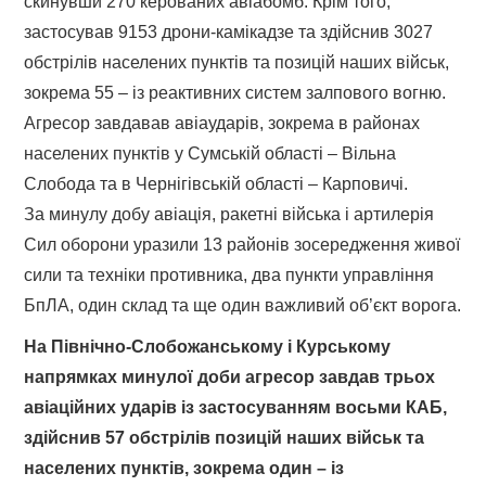
скинувши 270 керованих авіабомб. Крім того,
застосував 9153 дрони-камікадзе та здійснив 3027
обстрілів населених пунктів та позицій наших військ,
зокрема 55 – із реактивних систем залпового вогню.
Агресор завдавав авіаударів, зокрема в районах
населених пунктів у Сумській області – Вільна
Слобода та в Чернігівській області – Карповичі.
За минулу добу авіація, ракетні війська і артилерія
Сил оборони уразили 13 районів зосередження живої
сили та техніки противника, два пункти управління
БпЛА, один склад та ще один важливий об’єкт ворога.
На Північно-Слобожанському і Курському
напрямках минулої доби агресор завдав трьох
авіаційних ударів із застосуванням восьми КАБ,
здійснив 57 обстрілів позицій наших військ та
населених пунктів, зокрема один – із