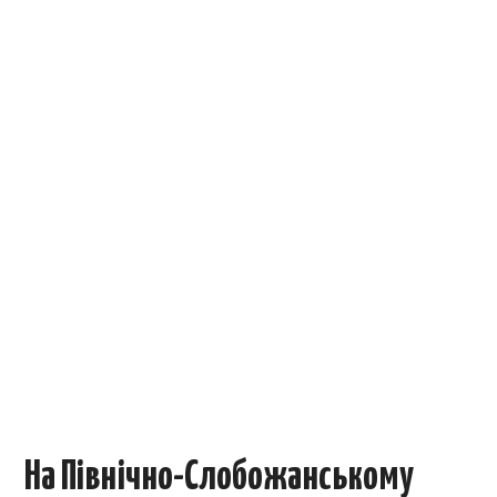
ОБЪЯВЛЕНИЯ
ТРАНСПОРТ
КУДА ПОЙТИ
АВТОБАЗАР
РАБОТА
КОНТАКТЫ
>
На Північно-Слобожанському