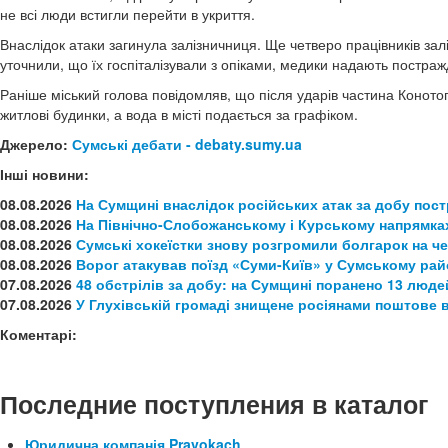
не всі люди встигли перейти в укриття.
Внаслідок атаки загинула залізничниця. Ще четверо працівників залі
уточнили, що їх госпіталізували з опіками, медики надають постра
Раніше міський голова повідомляв, що після ударів частина Конот
житлові будинки, а вода в місті подається за графіком.
Джерело:
Сумські дебати - debaty.sumy.ua
Інші новини:
08.08.2026
На Сумщині внаслідок російських атак за добу пос
08.08.2026
На Північно-Слобожанському і Курському напрямках
08.08.2026
Сумські хокеїстки знову розгромили болгарок на ч
08.08.2026
Ворог атакував поїзд «Суми-Київ» у Сумському рай
07.08.2026
48 обстрілів за добу: на Сумщині поранено 13 люде
07.08.2026
У Глухівській громаді знищене росіянами поштове 
Коментарі:
Последние поступления в каталог
Юридична компанія Pravokach