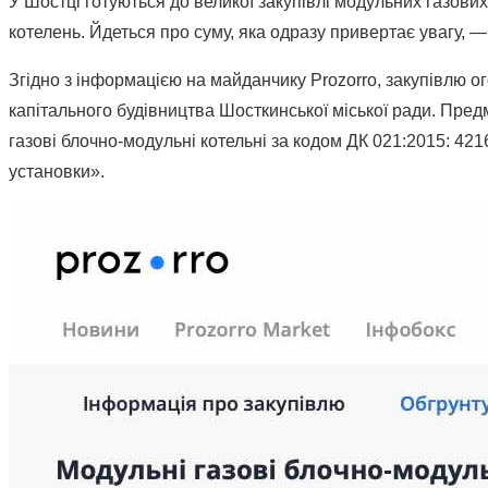
У Шостці готуються до великої закупівлі модульних газови
котелень. Йдеться про суму, яка одразу привертає увагу, —
Згідно з інформацією на майданчику Prozorro, закупівлю 
капітального будівництва Шосткинської міської ради. Пред
газові блочно-модульні котельні за кодом ДК 021:2015: 421
установки».