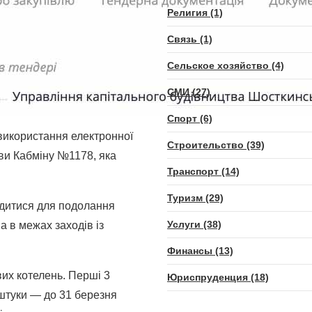
Религия (1)
Связь (1)
Сельское хозяйство (4)
СМИ (27)
Спорт (6)
з використання електронної
Строительство (39)
ови Кабміну №1178, яка
Транспорт (14)
Туризм (29)
одитися для подолання
Услуги (38)
а в межах заходів із
Финансы (13)
вих котелень. Перші 3
Юриспруденция (18)
 штуки — до 31 березня