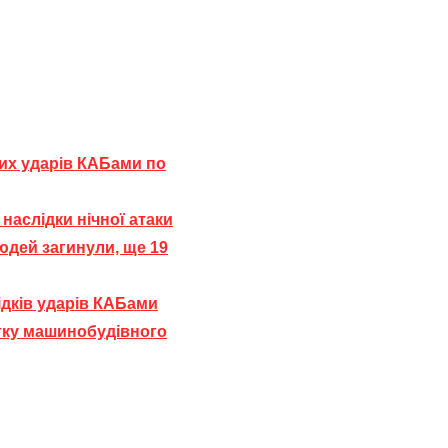
них ударів КАБами по
наслідки нічної атаки
юдей загинули, ще 19
лідків ударів КАБами
итку машинобудівного