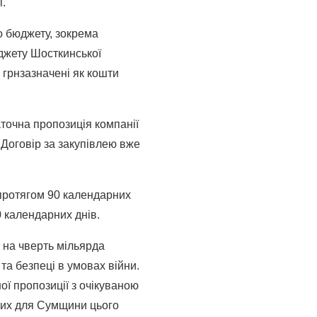
і.
о бюджету, зокрема
юджету Шосткинської
 грнзазначені як кошти
точна пропозиція компанії
 Договір за закупівлею вже
 протягом 90 календарних
 календарних днів.
 на чверть мільярда
та безпеці в умовах війни.
ої пропозиції з очікуваною
ших для Сумщини цього