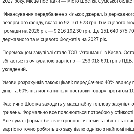
2027 року. Місце поставки — місто Шостка Сумської област
Фінансування передбачене з кількох джерел. Із державног
резервного фонду, вказано 92 161 923 грн. Із місцевого б
громади на 2026 рік — 9 216 192,30 грн. Ще 151 640 575,70
державного та місцевого бюджетів на 2027 рік.
Переможцем закупівлі стало ТОВ “Атонмаш” із Києва. Оста
збігається з очікуваною вартістю — 253 018 691 грн з ПДВ.
укладений.
Умови розрахунків також цікаві: передбачено 40% авансу
днів та 60% післяоплатипісля поставки товару протягом 10
Фактично Шостка заходить у масштабну теплову закупівлю
гривень. Формально все пояснюється потребою у стійкості 
Але сума, формат без електронної системи та збіг остаточн
вартістю точно роблять цю закупівлю однією з найпомітні