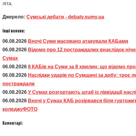
літа.
Джерело:
Сумські дебати - debaty.sumy.ua
Інші новини:
06.08.2026
Вночі Суми масовано атакували КАБами
06.08.2026
Відомо про 12 постраждалих внаслідок ніч
Сумах
06.08.2026
8 КАБів на Суми за 8 хвилин: що відомо про 
06.08.2026
Наслідки ударів по Сумщині за добу: троє л
постраждали
06.08.2026
У Сумах розгортають штаб із ліквідації нас
06.08.2026
Вночі у Сумах КАБ розірвався біля гуртож
коледжуФОТО
Коментарі: