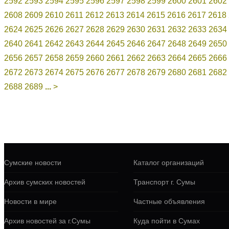
2592
2593
2594
2595
2596
2597
2598
2599
2600
2601
2602
2608
2609
2610
2611
2612
2613
2614
2615
2616
2617
2618
2624
2625
2626
2627
2628
2629
2630
2631
2632
2633
2634
2640
2641
2642
2643
2644
2645
2646
2647
2648
2649
2650
2656
2657
2658
2659
2660
2661
2662
2663
2664
2665
2666
2672
2673
2674
2675
2676
2677
2678
2679
2680
2681
2682
2688
2689
...
>
Сумские новости
Каталог организаций
Архив сумских новостей
Транспорт г. Сумы
Новости в мире
Частные объявления
Архив новостей за г.Сумы
Куда пойти в Сумах