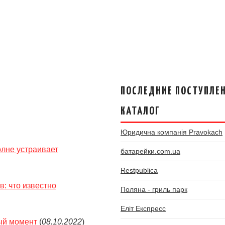
ПОСЛЕДНИЕ ПОСТУПЛЕН
КАТАЛОГ
Юридична компанія Pravokach
олне устраивает
батарейки.com.ua
Restpublica
: что известно
Поляна - гриль парк
Еліт Експресс
ный момент
(
08.10.2022
)