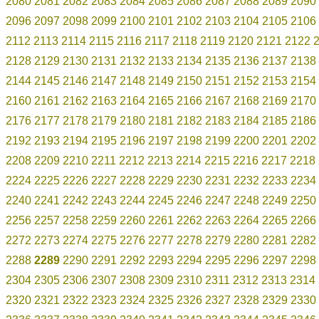
2080
2081
2082
2083
2084
2085
2086
2087
2088
2089
2090
2096
2097
2098
2099
2100
2101
2102
2103
2104
2105
2106
2112
2113
2114
2115
2116
2117
2118
2119
2120
2121
2122
2128
2129
2130
2131
2132
2133
2134
2135
2136
2137
2138
2144
2145
2146
2147
2148
2149
2150
2151
2152
2153
2154
2160
2161
2162
2163
2164
2165
2166
2167
2168
2169
2170
2176
2177
2178
2179
2180
2181
2182
2183
2184
2185
2186
2192
2193
2194
2195
2196
2197
2198
2199
2200
2201
2202
2208
2209
2210
2211
2212
2213
2214
2215
2216
2217
2218
2224
2225
2226
2227
2228
2229
2230
2231
2232
2233
2234
2240
2241
2242
2243
2244
2245
2246
2247
2248
2249
2250
2256
2257
2258
2259
2260
2261
2262
2263
2264
2265
2266
2272
2273
2274
2275
2276
2277
2278
2279
2280
2281
2282
2288
2289
2290
2291
2292
2293
2294
2295
2296
2297
2298
2304
2305
2306
2307
2308
2309
2310
2311
2312
2313
2314
2320
2321
2322
2323
2324
2325
2326
2327
2328
2329
2330