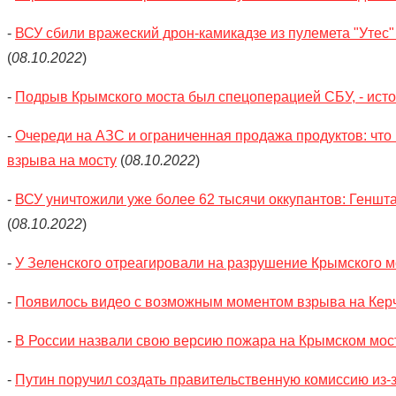
-
ВСУ сбили вражеский дрон-камикадзе из пулемета "Утес"
(
08.10.2022
)
-
Подрыв Крымского моста был спецоперацией СБУ, - ист
-
Очереди на АЗС и ограниченная продажа продуктов: что
взрыва на мосту
(
08.10.2022
)
-
ВСУ уничтожили уже более 62 тысячи оккупантов: Геншт
(
08.10.2022
)
-
У Зеленского отреагировали на разрушение Крымского м
-
Появилось видео с возможным моментом взрыва на Кер
-
В России назвали свою версию пожара на Крымском мос
-
Путин поручил создать правительственную комиссию из-