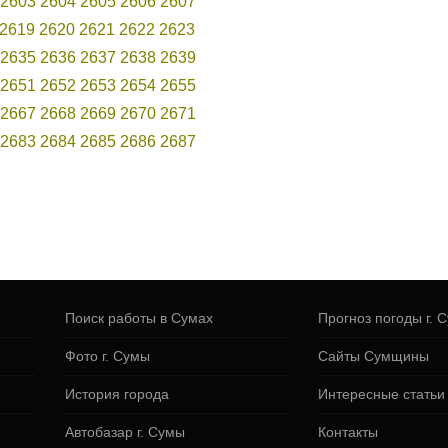
2603
2604
2605
2606
2607
2619
2620
2621
2622
2623
2635
2636
2637
2638
2639
2651
2652
2653
2654
2655
2667
2668
2669
2670
2671
2683
2684
2685
2686
2687
Поиск работы в Сумах
Прогноз погоды г. 
Фото г. Сумы
Сайты Сумщины
История города
Интересные статьи
Автобазар г. Сумы
Контакты