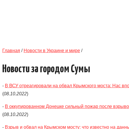
Главная
/
Новости в Украине и мире
/
Новости за городом Сумы
-
В ВСУ отреагировали на обвал Крымского моста: Нас вп
(
08.10.2022
)
-
В оккупированном Донецке сильный пожар после взрывов
(
08.10.2022
)
-
Взрыв и обвал на Крымском мосту: что известно на дан