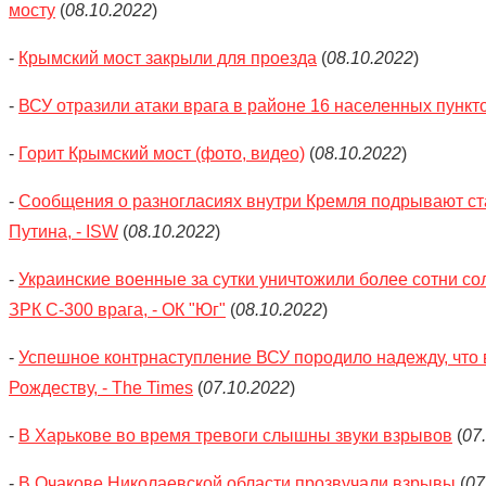
мосту
(
08.10.2022
)
-
Крымский мост закрыли для проезда
(
08.10.2022
)
-
ВСУ отразили атаки врага в районе 16 населенных пункто
-
Горит Крымский мост (фото, видео)
(
08.10.2022
)
-
Сообщения о разногласиях внутри Кремля подрывают с
Путина, - ISW
(
08.10.2022
)
-
Украинские военные за сутки уничтожили более сотни солд
ЗРК С-300 врага, - ОК "Юг"
(
08.10.2022
)
-
Успешное контрнаступление ВСУ породило надежду, что 
Рождеству, - The Times
(
07.10.2022
)
-
В Харькове во время тревоги слышны звуки взрывов
(
07
-
В Очакове Николаевской области прозвучали взрывы
(
07