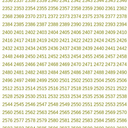
2336
2337
2338
2339
2340
2341
2342
2343
2344
2345
2346
2352
2353
2354
2355
2356
2357
2358
2359
2360
2361
2362
2368
2369
2370
2371
2372
2373
2374
2375
2376
2377
2378
2384
2385
2386
2387
2388
2389
2390
2391
2392
2393
2394
2400
2401
2402
2403
2404
2405
2406
2407
2408
2409
2410
2416
2417
2418
2419
2420
2421
2422
2423
2424
2425
2426
2432
2433
2434
2435
2436
2437
2438
2439
2440
2441
2442
2448
2449
2450
2451
2452
2453
2454
2455
2456
2457
2458
2464
2465
2466
2467
2468
2469
2470
2471
2472
2473
2474
2480
2481
2482
2483
2484
2485
2486
2487
2488
2489
2490
2496
2497
2498
2499
2500
2501
2502
2503
2504
2505
2506
2512
2513
2514
2515
2516
2517
2518
2519
2520
2521
2522
2528
2529
2530
2531
2532
2533
2534
2535
2536
2537
2538
2544
2545
2546
2547
2548
2549
2550
2551
2552
2553
2554
2560
2561
2562
2563
2564
2565
2566
2567
2568
2569
2570
2576
2577
2578
2579
2580
2581
2582
2583
2584
2585
2586