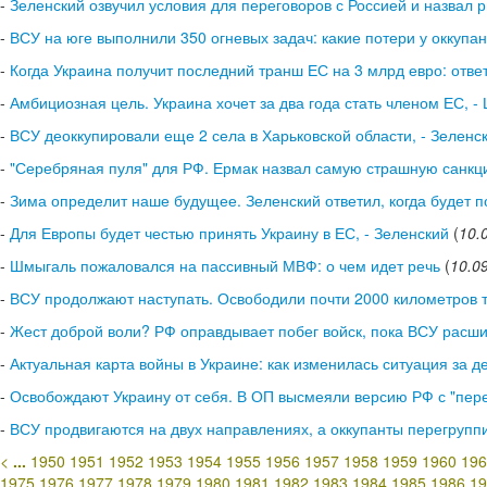
-
Зеленский озвучил условия для переговоров с Россией и назвал р
-
ВСУ на юге выполнили 350 огневых задач: какие потери у оккупан
-
Когда Украина получит последний транш ЕС на 3 млрд евро: отв
-
Амбициозная цель. Украина хочет за два года стать членом ЕС, 
-
ВСУ деоккупировали еще 2 села в Харьковской области, - Зеленс
-
"Серебряная пуля" для РФ. Ермак назвал самую страшную санкц
-
Зима определит наше будущее. Зеленский ответил, когда будет 
-
Для Европы будет честью принять Украину в ЕС, - Зеленский
(
10.
-
Шмыгаль пожаловался на пассивный МВФ: о чем идет речь
(
10.0
-
ВСУ продолжают наступать. Освободили почти 2000 километров т
-
Жест доброй воли? РФ оправдывает побег войск, пока ВСУ расш
-
Актуальная карта войны в Украине: как изменилась ситуация за д
-
Освобождают Украину от себя. В ОП высмеяли версию РФ с "пере
-
ВСУ продвигаются на двух направлениях, а оккупанты перегрупп
<
...
1950
1951
1952
1953
1954
1955
1956
1957
1958
1959
1960
196
1975
1976
1977
1978
1979
1980
1981
1982
1983
1984
1985
1986
19