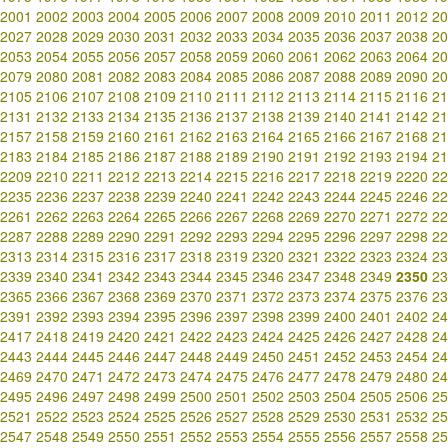
2001
2002
2003
2004
2005
2006
2007
2008
2009
2010
2011
2012
20
2027
2028
2029
2030
2031
2032
2033
2034
2035
2036
2037
2038
20
2053
2054
2055
2056
2057
2058
2059
2060
2061
2062
2063
2064
20
2079
2080
2081
2082
2083
2084
2085
2086
2087
2088
2089
2090
20
2105
2106
2107
2108
2109
2110
2111
2112
2113
2114
2115
2116
21
2131
2132
2133
2134
2135
2136
2137
2138
2139
2140
2141
2142
21
2157
2158
2159
2160
2161
2162
2163
2164
2165
2166
2167
2168
21
2183
2184
2185
2186
2187
2188
2189
2190
2191
2192
2193
2194
21
2209
2210
2211
2212
2213
2214
2215
2216
2217
2218
2219
2220
22
2235
2236
2237
2238
2239
2240
2241
2242
2243
2244
2245
2246
22
2261
2262
2263
2264
2265
2266
2267
2268
2269
2270
2271
2272
22
2287
2288
2289
2290
2291
2292
2293
2294
2295
2296
2297
2298
22
2313
2314
2315
2316
2317
2318
2319
2320
2321
2322
2323
2324
23
2339
2340
2341
2342
2343
2344
2345
2346
2347
2348
2349
2350
23
2365
2366
2367
2368
2369
2370
2371
2372
2373
2374
2375
2376
23
2391
2392
2393
2394
2395
2396
2397
2398
2399
2400
2401
2402
24
2417
2418
2419
2420
2421
2422
2423
2424
2425
2426
2427
2428
24
2443
2444
2445
2446
2447
2448
2449
2450
2451
2452
2453
2454
24
2469
2470
2471
2472
2473
2474
2475
2476
2477
2478
2479
2480
24
2495
2496
2497
2498
2499
2500
2501
2502
2503
2504
2505
2506
25
2521
2522
2523
2524
2525
2526
2527
2528
2529
2530
2531
2532
25
2547
2548
2549
2550
2551
2552
2553
2554
2555
2556
2557
2558
25