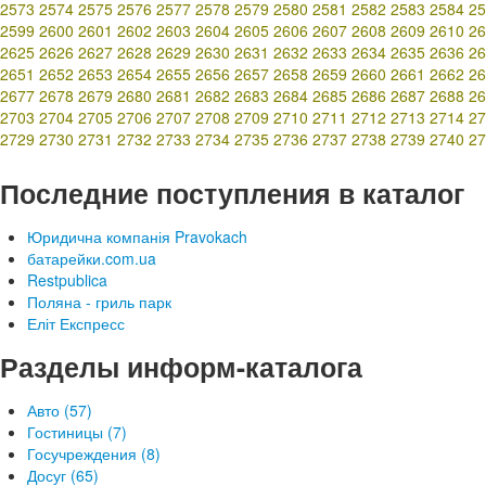
2573
2574
2575
2576
2577
2578
2579
2580
2581
2582
2583
2584
25
2599
2600
2601
2602
2603
2604
2605
2606
2607
2608
2609
2610
26
2625
2626
2627
2628
2629
2630
2631
2632
2633
2634
2635
2636
26
2651
2652
2653
2654
2655
2656
2657
2658
2659
2660
2661
2662
26
2677
2678
2679
2680
2681
2682
2683
2684
2685
2686
2687
2688
26
2703
2704
2705
2706
2707
2708
2709
2710
2711
2712
2713
2714
27
2729
2730
2731
2732
2733
2734
2735
2736
2737
2738
2739
2740
27
Последние поступления в каталог
Юридична компанія Pravokach
батарейки.com.ua
Restpublica
Поляна - гриль парк
Еліт Експресс
Разделы информ-каталога
Авто (57)
Гостиницы (7)
Госучреждения (8)
Досуг (65)