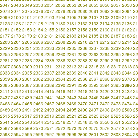
2047
2048
2049
2050
2051
2052
2053
2054
2055
2056
2057
2058
20
2073
2074
2075
2076
2077
2078
2079
2080
2081
2082
2083
2084
20
2099
2100
2101
2102
2103
2104
2105
2106
2107
2108
2109
2110
21
2125
2126
2127
2128
2129
2130
2131
2132
2133
2134
2135
2136
21
2151
2152
2153
2154
2155
2156
2157
2158
2159
2160
2161
2162
21
2177
2178
2179
2180
2181
2182
2183
2184
2185
2186
2187
2188
21
2203
2204
2205
2206
2207
2208
2209
2210
2211
2212
2213
2214
22
2229
2230
2231
2232
2233
2234
2235
2236
2237
2238
2239
2240
22
2255
2256
2257
2258
2259
2260
2261
2262
2263
2264
2265
2266
22
2281
2282
2283
2284
2285
2286
2287
2288
2289
2290
2291
2292
22
2307
2308
2309
2310
2311
2312
2313
2314
2315
2316
2317
2318
23
2333
2334
2335
2336
2337
2338
2339
2340
2341
2342
2343
2344
23
2359
2360
2361
2362
2363
2364
2365
2366
2367
2368
2369
2370
23
2385
2386
2387
2388
2389
2390
2391
2392
2393
2394
2395
2396
23
2411
2412
2413
2414
2415
2416
2417
2418
2419
2420
2421
2422
24
2437
2438
2439
2440
2441
2442
2443
2444
2445
2446
2447
2448
24
2463
2464
2465
2466
2467
2468
2469
2470
2471
2472
2473
2474
24
2489
2490
2491
2492
2493
2494
2495
2496
2497
2498
2499
2500
25
2515
2516
2517
2518
2519
2520
2521
2522
2523
2524
2525
2526
25
2541
2542
2543
2544
2545
2546
2547
2548
2549
2550
2551
2552
25
2567
2568
2569
2570
2571
2572
2573
2574
2575
2576
2577
2578
25
2593
2594
2595
2596
2597
2598
2599
2600
2601
2602
2603
2604
26