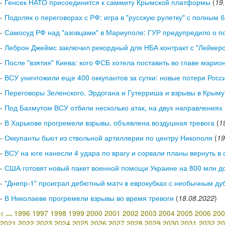
-
Генсек НАТО присоединится к саммиту Крымской платформы
(
19
-
Подоляк о переговорах с РФ: игра в "русскую рулетку" с полны
-
Самосуд РФ над "азовцами" в Мариуполе: ГУР предупредило о по
-
Леброн Джеймс заключил рекордный для НБА контракт с "Лейкерс
-
После "взятия" Киева: кого ФСБ хотела поставить во главе марио
-
ВСУ уничтожили еще 400 оккупантов за сутки: новые потери Росс
-
Переговоры Зеленского, Эрдогана и Гутерриша и взрывы в Крыму:
-
Под Бахмутом ВСУ отбили несколько атак, на двух направлениях
-
В Харькове прогремели взрывы, объявлена воздушная тревога
(
1
-
Оккупанты бьют из ствольной артиллерии по центру Никополя
(
19
-
ВСУ на юге нанесли 4 удара по врагу и сорвали планы вернуть в 
-
США готовят новый пакет военной помощи Украине на 800 млн до
-
"Днепр-1" проиграл дебютный матч в еврокубках с необычным ду
-
В Николаеве прогремели взрывы во время тревоги
(
18.08.2022
)
<
...
1996
1997
1998
1999
2000
2001
2002
2003
2004
2005
2006
200
2021
2022
2023
2024
2025
2026
2027
2028
2029
2030
2031
2032
20