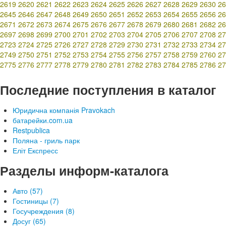
2619
2620
2621
2622
2623
2624
2625
2626
2627
2628
2629
2630
26
2645
2646
2647
2648
2649
2650
2651
2652
2653
2654
2655
2656
26
2671
2672
2673
2674
2675
2676
2677
2678
2679
2680
2681
2682
26
2697
2698
2699
2700
2701
2702
2703
2704
2705
2706
2707
2708
27
2723
2724
2725
2726
2727
2728
2729
2730
2731
2732
2733
2734
27
2749
2750
2751
2752
2753
2754
2755
2756
2757
2758
2759
2760
27
2775
2776
2777
2778
2779
2780
2781
2782
2783
2784
2785
2786
27
Последние поступления в каталог
Юридична компанія Pravokach
батарейки.com.ua
Restpublica
Поляна - гриль парк
Еліт Експресс
Разделы информ-каталога
Авто (57)
Гостиницы (7)
Госучреждения (8)
Досуг (65)